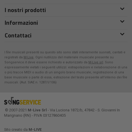
I nostri prodotti
Informazioni
Contattaci
I file musicali presenti su questo sito sono stati interamente suonati, cantati e
registrati da
M-Live
. Ogni riutilizzo del materiale musicale presente su
Songservice.it deve essere richiesto e autorizzato da
M-Live srl
. Sono
espressamente vietati i seguenti utilizzi: estrapolazioni e rielaborazione di una
o più tracce MIDI o audio di un singolo brano musicale, registrazione di una
base musicale o parte di essa, estrazione del testo presente all'interno dei file
musicali. (Aut. SIAE n. 1287/I/106)
© 2007-2021
M-Live Srl
- Via Luciona 1872/b, 47842 - S. Giovanni In
Marignano (RN) - P.IVA 03127860405
Sito creato da
M-LIVE