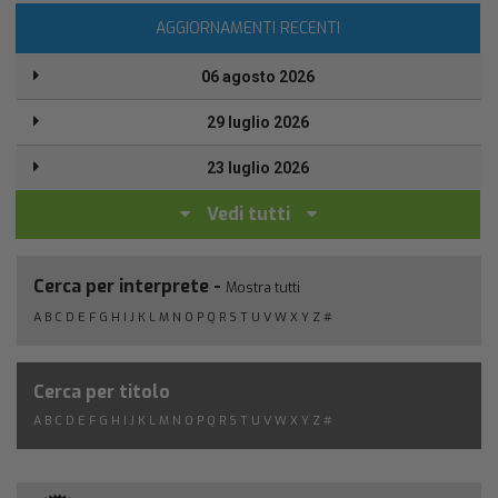
AGGIORNAMENTI RECENTI
06 agosto 2026
29 luglio 2026
23 luglio 2026
Vedi tutti
Cerca per interprete -
Mostra tutti
A
B
C
D
E
F
G
H
I
J
K
L
M
N
O
P
Q
R
S
T
U
V
W
X
Y
Z
#
Cerca per titolo
A
B
C
D
E
F
G
H
I
J
K
L
M
N
O
P
Q
R
S
T
U
V
W
X
Y
Z
#