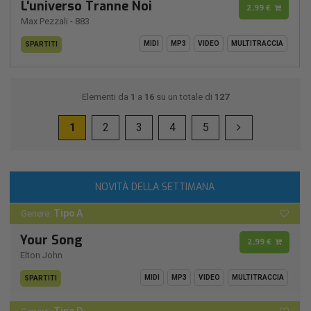
L'universo Tranne Noi
2,99 €
Max Pezzali
-
883
MIDI
MP3
VIDEO
MULTITRACCIA
SPARTITI
Elementi da
1
a
16
su un totale di
127
1
2
3
4
5
NOVITÀ DELLA SETTIMANA
Tipo A
Genere:
Your Song
2,99 €
Elton John
MIDI
MP3
VIDEO
MULTITRACCIA
SPARTITI