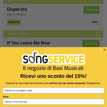
Tipo D
Genere:
Disperato
1,99 €
Marco Masini
MIDI
SPARTITI
Tipo C
Genere:
If You Leave Me Now
2,99 €
Chicago
MIDI
MP3
VIDEO
MULTITRACCIA
SPARTITI
Tipo A
Genere:
Ricevi uno sconto del 15%!
One
2,99 €
U2
Inserisci la tua email per ricevere uno
sconto sul tuo primo acquisto
Songservice.
Email
MIDI
MP3
VIDEO
MULTITRACCIA
SPARTITI
Nome
Tipo D
Genere: