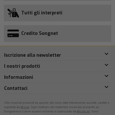
Tutti gli interpreti
Credito Songnet
Iscrizione alla newsletter
I nostri prodotti
Informazioni
Contattaci
I file musicali presenti su questo sito sono stati interamente suonati, cantati e
registrati da
M-Live
. Ogni riutilizzo del materiale musicale presente su
Songservice.it deve essere richiesto e autorizzato da
M-Live srl
. Sono