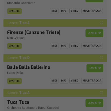
Riccardo Cocciante
MIDI
MP3
VIDEO
MULTITRACCIA
SPARTITI
Tipo A
Genere:
Firenze (Canzone Triste)
2,99 €
Ivan Graziani
MIDI
MP3
VIDEO
MULTITRACCIA
SPARTITI
Tipo D
Genere:
Balla Balla Ballerino
1,99 €
Lucio Dalla
MIDI
MP3
VIDEO
MULTITRACCIA
SPARTITI
Tipo A
Genere:
Tuca Tuca
2,99 €
Orchestra Spettacolo Raoul Casadei