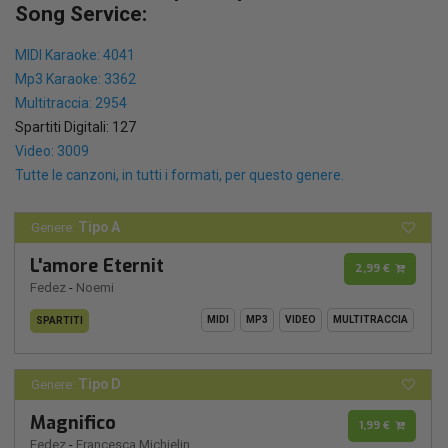
Song Service:
MIDI Karaoke: 4041
Mp3 Karaoke: 3362
Multitraccia: 2954
Spartiti Digitali: 127
Video: 3009
Tutte le canzoni, in tutti i formati, per questo genere.
Tipo A
Genere:
L'amore Eternit
2,99 €
Fedez
-
Noemi
MIDI
MP3
VIDEO
MULTITRACCIA
SPARTITI
Tipo D
Genere:
Magnifico
1,99 €
Fedez
-
Francesca Michielin