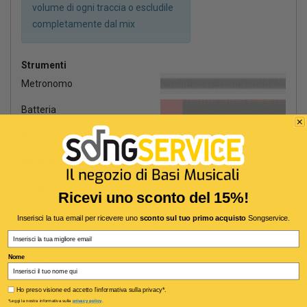
volume di ogni traccia o escludile
completamente dal mix
Strumenti
Metronomo
Batteria
Percussioni latine
Basso elettrico
Chitarra distorta
Ricevi uno sconto del 15%!
Chitarra dist. solo
Inserisci la tua email per ricevere uno
sconto sul tuo primo acquisto
Songservice.
Email
Piano elettrico
Nome
Pianoforte
Privacy policy
Synth pad
Ho preso visione ed accetto l'informativa sulla privacy*.
*Leggi la nostra informativa sulla
privacy policy
.