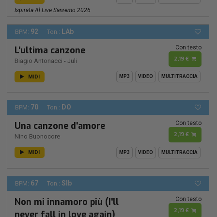
Ispirata Al Live Sanremo 2026
92
LAb
BPM:
Ton.:
Con testo
L'ultima canzone
2,19 €
Biagio Antonacci
-
Juli
MIDI
MP3
VIDEO
MULTITRACCIA
70
DO
BPM:
Ton.:
Con testo
Una canzone d'amore
2,19 €
Nino Buonocore
MIDI
MP3
VIDEO
MULTITRACCIA
67
SIb
BPM:
Ton.:
Con testo
Non mi innamoro più (I'll
2,19 €
never fall in love again)