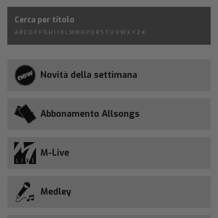
Cerca per titolo
A
B
C
D
E
F
G
H
I
J
K
L
M
N
O
P
Q
R
S
T
U
V
W
X
Y
Z
#
Novità della settimana
Abbonamento Allsongs
M-Live
Medley