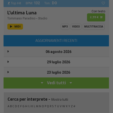
132
DO
Top Hit
BPM:
Ton.:
Con testo
L'ultima Luna
2,99 €
Tommaso Paradiso
-
Stadio
MIDI
MP3
VIDEO
MULTITRACCIA
AGGIORNAMENTI RECENTI
06 agosto 2026
29 luglio 2026
23 luglio 2026
Vedi tutti
Cerca per interprete -
Mostra tutti
A
B
C
D
E
F
G
H
I
J
K
L
M
N
O
P
Q
R
S
T
U
V
W
X
Y
Z
#