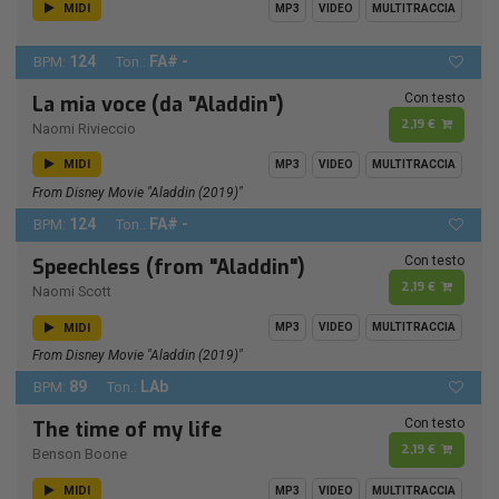
MIDI
MP3
VIDEO
MULTITRACCIA
124
FA# -
BPM:
Ton.:
Con testo
La mia voce (da "Aladdin")
2,19 €
Naomi Rivieccio
MIDI
MP3
VIDEO
MULTITRACCIA
From Disney Movie "Aladdin (2019)"
124
FA# -
BPM:
Ton.:
Con testo
Speechless (from "Aladdin")
2,19 €
Naomi Scott
MIDI
MP3
VIDEO
MULTITRACCIA
From Disney Movie "Aladdin (2019)"
89
LAb
BPM:
Ton.:
Con testo
The time of my life
2,19 €
Benson Boone
MIDI
MP3
VIDEO
MULTITRACCIA