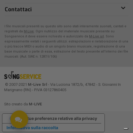
Contattaci
I file musicali presenti su questo sito sono stati interamente suonati, cantati e
registrati da
M-Live
. Ogni riutilizzo del materiale musicale presente su
Songservice.it deve essere richiesto e autorizzato da
M-Live srl
. Sono
espressamente vietati i seguenti utilizzi: estrapolazioni e rielaborazione di una
o più tracce MIDI o audio di un singolo brano musicale, registrazione di una
base musicale o parte di essa, estrazione del testo presente all'interno dei file
musicali. (Aut. SIAE n. 1287/I/106)
© 2007-2021
M-Live Srl
- Via Luciona 1872/b, 47842 - S. Giovanni In
Marignano (RN) - P.IVA 03127860405
Sito creato da
M-LIVE
Le tue preferenze relative alla privacy
Informativa sulla raccolta