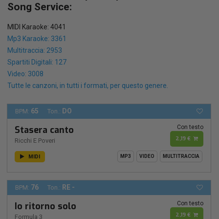
Song Service:
MIDI Karaoke: 4041
Mp3 Karaoke: 3361
Multitraccia: 2953
Spartiti Digitali: 127
Video: 3008
Tutte le canzoni, in tutti i formati, per questo genere.
65
DO
BPM:
Ton.:
Con testo
Stasera canto
2,19 €
Ricchi E Poveri
MIDI
MP3
VIDEO
MULTITRACCIA
76
RE -
BPM:
Ton.:
Con testo
Io ritorno solo
2,19 €
Formula 3