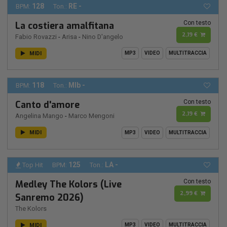
128
RE -
BPM:
Ton.:
Con testo
La costiera amalfitana
2,19 €
Fabio Rovazzi
-
Arisa
-
Nino D'angelo
MIDI
MP3
VIDEO
MULTITRACCIA
118
MIb -
BPM:
Ton.:
Con testo
Canto d'amore
2,19 €
Angelina Mango
-
Marco Mengoni
MIDI
MP3
VIDEO
MULTITRACCIA
125
LA -
Top Hit
BPM:
Ton.:
Con testo
Medley The Kolors (Live
2,99 €
Sanremo 2026)
The Kolors
MIDI
MP3
VIDEO
MULTITRACCIA