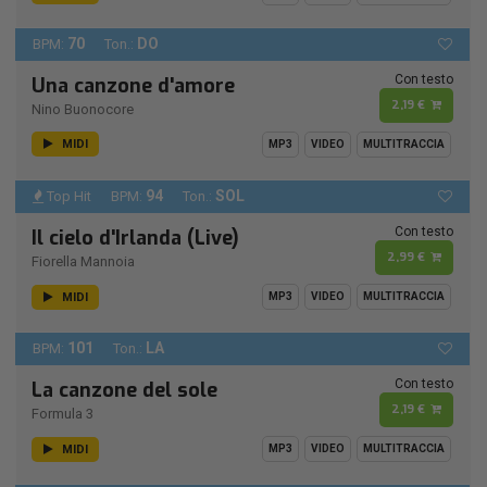
70
DO
BPM:
Ton.:
Con testo
Una canzone d'amore
2,19 €
Nino Buonocore
MIDI
MP3
VIDEO
MULTITRACCIA
94
SOL
Top Hit
BPM:
Ton.:
Con testo
Il cielo d'Irlanda (Live)
2,99 €
Fiorella Mannoia
MIDI
MP3
VIDEO
MULTITRACCIA
101
LA
BPM:
Ton.:
Con testo
La canzone del sole
2,19 €
Formula 3
MIDI
MP3
VIDEO
MULTITRACCIA