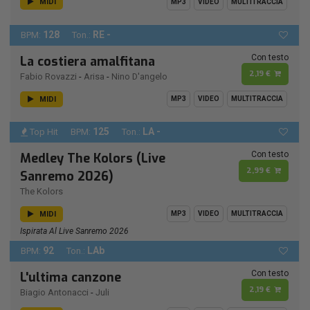
MIDI
MP3
VIDEO
MULTITRACCIA
128
RE -
BPM:
Ton.:
Con testo
La costiera amalfitana
2,19 €
Fabio Rovazzi
-
Arisa
-
Nino D'angelo
MIDI
MP3
VIDEO
MULTITRACCIA
125
LA -
Top Hit
BPM:
Ton.:
Con testo
Medley The Kolors (Live
2,99 €
Sanremo 2026)
The Kolors
MIDI
MP3
VIDEO
MULTITRACCIA
Ispirata Al Live Sanremo 2026
92
LAb
BPM:
Ton.:
Con testo
L'ultima canzone
2,19 €
Biagio Antonacci
-
Juli