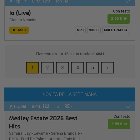
129
MI
Top Hit
BPM:
Ton.:
Con testo
Io (Live)
2,99 €
Gianna Nannini
MIDI
MP3
VIDEO
MULTITRACCIA
Elementi da
1
a
16
su un totale di
4041
1
2
3
4
5
NOVITÀ DELLA SETTIMANA
122
RE -
Top Hit
BPM:
Ton.:
Con testo
Medley Estate 2026 Best
2,99 €
Hits
Samurai Jay
-
Levante
-
Serena Brancale
-
Delia
-
Fred De Palma
-
Anitta
-
Emis Killa