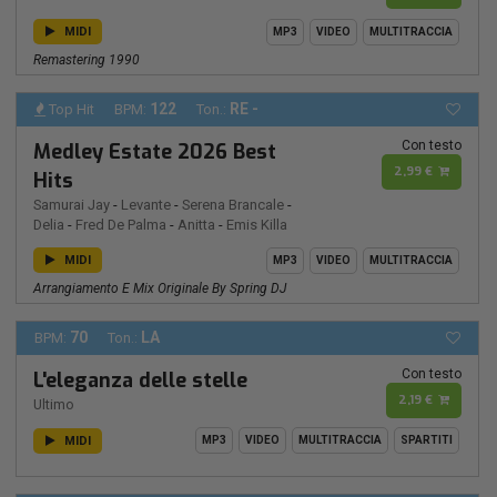
MIDI
MP3
VIDEO
MULTITRACCIA
Remastering 1990
122
RE -
Top Hit
BPM:
Ton.:
Con testo
Medley Estate 2026 Best
2,99 €
Hits
Samurai Jay
-
Levante
-
Serena Brancale
-
Delia
-
Fred De Palma
-
Anitta
-
Emis Killa
MIDI
MP3
VIDEO
MULTITRACCIA
Arrangiamento E Mix Originale By Spring DJ
70
LA
BPM:
Ton.:
Con testo
L'eleganza delle stelle
2,19 €
Ultimo
MIDI
MP3
VIDEO
MULTITRACCIA
SPARTITI