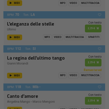
MIDI
MP3
VIDEO
MULTITRACCIA
70
LA
BPM:
Ton.:
Con testo
L'eleganza delle stelle
2,19 €
Ultimo
MIDI
MP3
VIDEO
MULTITRACCIA
SPARTITI
112
SI
BPM:
Ton.:
Con testo
La regina dell'ultimo tango
2,19 €
Gianni Morandi
Remastered
MIDI
MP3
VIDEO
MULTITRACCIA
118
MIb -
BPM:
Ton.:
Con testo
Canto d'amore
2,19 €
Angelina Mango
-
Marco Mengoni