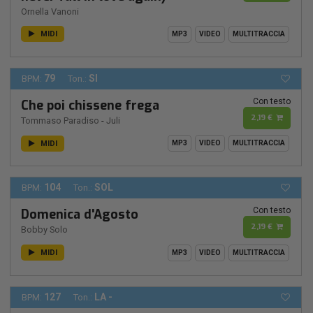
Ornella Vanoni
MIDI
MP3
VIDEO
MULTITRACCIA
79
SI
BPM:
Ton.:
Con testo
Che poi chissene frega
2,19 €
Tommaso Paradiso
-
Juli
MIDI
MP3
VIDEO
MULTITRACCIA
104
SOL
BPM:
Ton.:
Con testo
Domenica d'Agosto
2,19 €
Bobby Solo
MIDI
MP3
VIDEO
MULTITRACCIA
127
LA -
BPM:
Ton.: