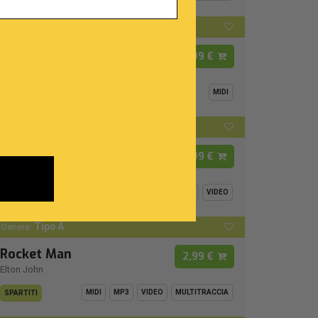
Tipo A
Genere:
Tuca Tuca
2,99 €
Orchestra Spettacolo Raoul Casadei
MIDI
SPARTITI
Tipo A
Genere:
Per Te
2,99 €
Jovanotti
MIDI
MP3
VIDEO
SPARTITI
Tipo A
Genere:
Rocket Man
2,99 €
Elton John
MIDI
MP3
VIDEO
MULTITRACCIA
SPARTITI