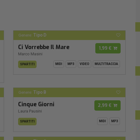
Tipo D
Genere:
Ci Vorrebbe Il Mare
1,99 €
Marco Masini
MIDI
MP3
VIDEO
MULTITRACCIA
SPARTITI
Tipo B
Genere:
Cinque Giorni
2,99 €
Laura Pausini
MIDI
MP3
SPARTITI