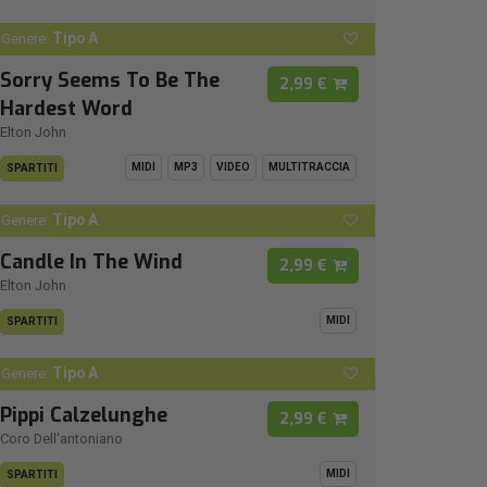
Tipo A
Genere:
Sorry Seems To Be The
2,99 €
Hardest Word
Elton John
MIDI
MP3
VIDEO
MULTITRACCIA
SPARTITI
Tipo A
Genere:
Candle In The Wind
2,99 €
Elton John
MIDI
SPARTITI
Tipo A
Genere:
Pippi Calzelunghe
2,99 €
Coro Dell'antoniano
MIDI
SPARTITI