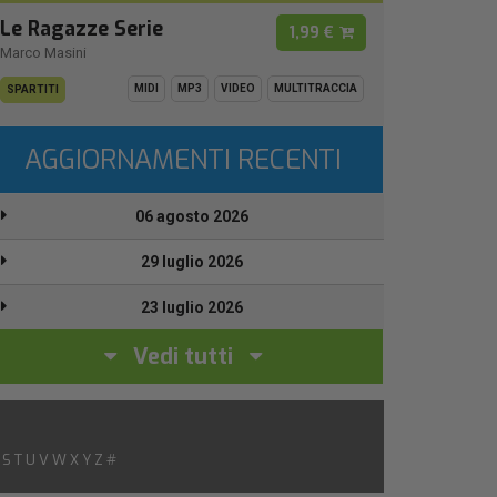
Le Ragazze Serie
1,99 €
Marco Masini
MIDI
MP3
VIDEO
MULTITRACCIA
SPARTITI
AGGIORNAMENTI RECENTI
06 agosto 2026
29 luglio 2026
23 luglio 2026
Vedi tutti
S
T
U
V
W
X
Y
Z
#