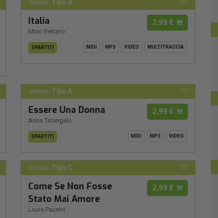
Tipo A
Genere:
Italia
2,99 €
Mino Reitano
MIDI
MP3
VIDEO
MULTITRACCIA
SPARTITI
Tipo A
Genere:
Essere Una Donna
2,99 €
Anna Tatangelo
MIDI
MP3
VIDEO
SPARTITI
Tipo C
Genere:
Come Se Non Fosse
2,99 €
Stato Mai Amore
Laura Pausini