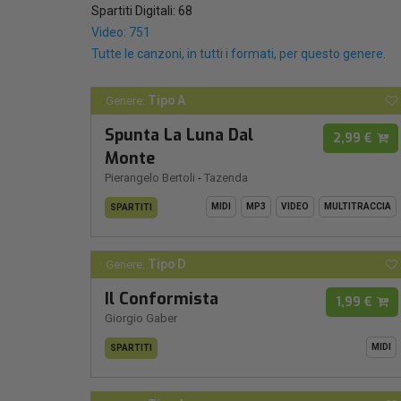
Spartiti Digitali: 68
Video: 751
Tutte le canzoni, in tutti i formati, per questo genere.
Tipo A
Genere:
Spunta La Luna Dal
2,99 €
Monte
Pierangelo Bertoli
-
Tazenda
MIDI
MP3
VIDEO
MULTITRACCIA
SPARTITI
Tipo D
Genere:
Il Conformista
1,99 €
Giorgio Gaber
MIDI
SPARTITI