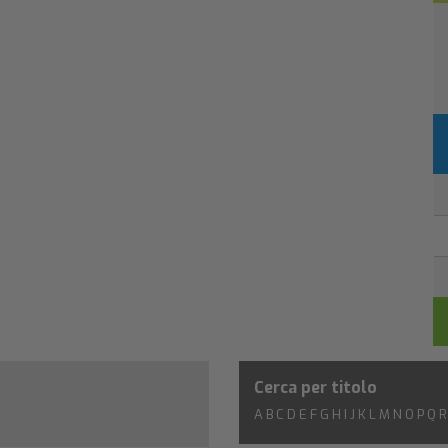
Cerca per titolo
A
B
C
D
E
F
G
H
I
J
K
L
M
N
O
P
Q
R