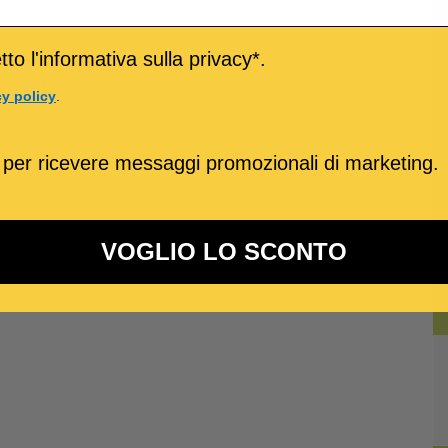
to l'informativa sulla privacy*.
cy policy
.
 per ricevere messaggi promozionali di marketing.
VOGLIO LO SCONTO