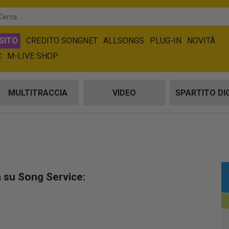
SITO
CREDITO SONGNET
ALLSONGS
PLUG-IN
NOVITÀ
C
M-LIVE SHOP
MULTITRACCIA
VIDEO
SPARTITO DI
a su Song Service: