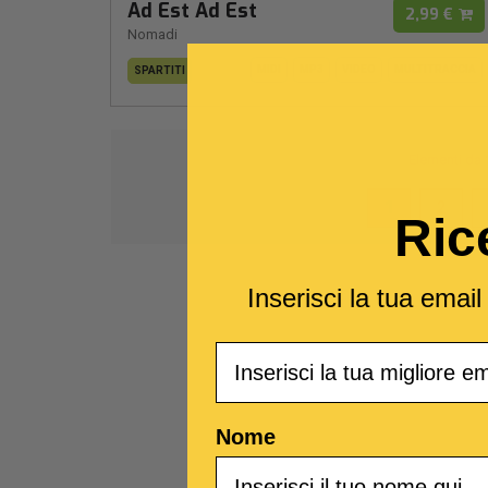
Ad Est Ad Est
2,99 €
Nomadi
MIDI
MP3
VIDEO
MULTITRACCIA
SPARTITI
Elementi da
1
2
Ric
Inserisci la tua emai
Email
Nome