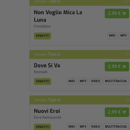
Tipo A
Genere:
Non Voglio Mica La
2,99 €
Luna
Fiordaliso
MIDI
MP3
SPARTITI
Tipo A
Genere:
Dove Si Va
2,99 €
Nomadi
MIDI
MP3
VIDEO
MULTITRACCIA
SPARTITI
Tipo A
Genere:
Nuovi Eroi
2,99 €
Eros Ramazzotti
MIDI
MP3
VIDEO
MULTITRACCIA
SPARTITI