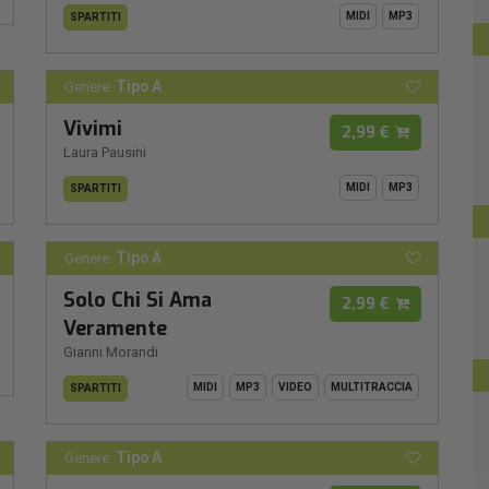
MIDI
MP3
SPARTITI
Tipo A
Genere:
Vivimi
2,99 €
Laura Pausini
MIDI
MP3
SPARTITI
Tipo A
Genere:
Solo Chi Si Ama
2,99 €
Veramente
Gianni Morandi
MIDI
MP3
VIDEO
MULTITRACCIA
SPARTITI
Tipo A
Genere: