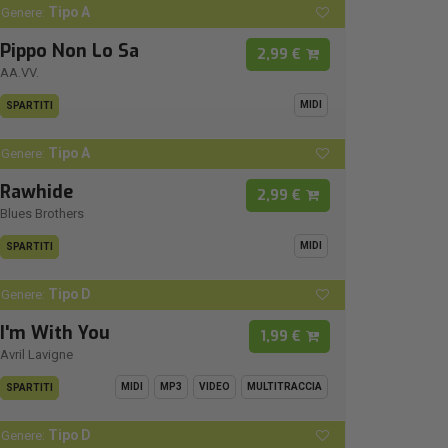
Tipo A
Genere:
Pippo Non Lo Sa
2,99 €
AA.VV.
MIDI
SPARTITI
Tipo A
Genere:
Rawhide
2,99 €
Blues Brothers
MIDI
SPARTITI
Tipo D
Genere:
I'm With You
1,99 €
Avril Lavigne
MIDI
MP3
VIDEO
MULTITRACCIA
SPARTITI
Tipo D
Genere: