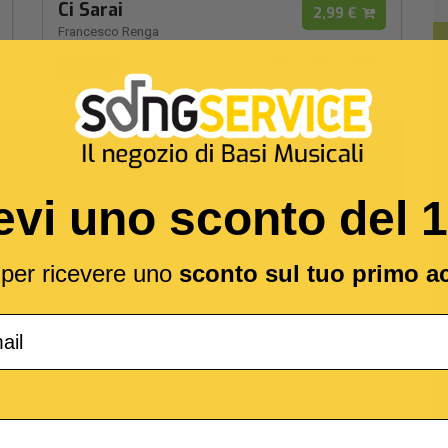
Ci Sarai
2,99 €
Francesco Renga
MIDI
MP3
VIDEO
SPARTITI
Da "camere Con Vista (2004)"
1
a
16
su un totale di
68
3
4
5
evi uno sconto del 
l per ricevere uno
sconto sul tuo primo a