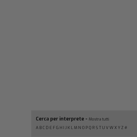
Cerca per interprete -
Mostra tutti
A
B
C
D
E
F
G
H
I
J
K
L
M
N
O
P
Q
R
S
T
U
V
W
X
Y
Z
#