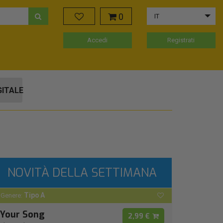
0
IT
Accedi
Registrati
GITALE
NOVITÀ DELLA SETTIMANA
Tipo A
Genere:
Your Song
2,99 €