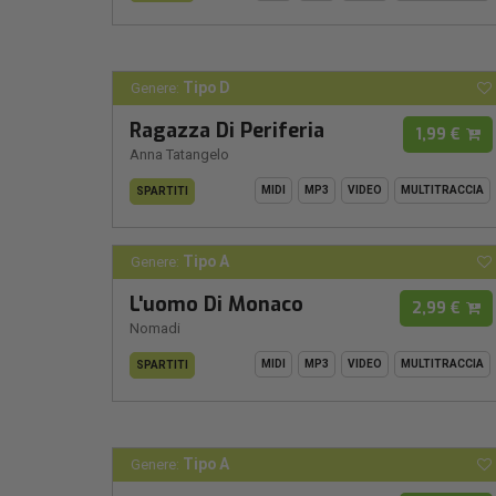
Tipo D
Genere:
Ragazza Di Periferia
1,99 €
Anna Tatangelo
MIDI
MP3
VIDEO
MULTITRACCIA
SPARTITI
Tipo A
Genere:
L'uomo Di Monaco
2,99 €
Nomadi
MIDI
MP3
VIDEO
MULTITRACCIA
SPARTITI
Tipo A
Genere: