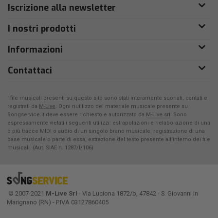
Iscrizione alla newsletter
I nostri prodotti
Informazioni
Contattaci
I file musicali presenti su questo sito sono stati interamente suonati, cantati e
registrati da
M-Live
. Ogni riutilizzo del materiale musicale presente su
Songservice.it deve essere richiesto e autorizzato da
M-Live srl
. Sono
espressamente vietati i seguenti utilizzi: estrapolazioni e rielaborazione di una
o più tracce MIDI o audio di un singolo brano musicale, registrazione di una
base musicale o parte di essa, estrazione del testo presente all'interno dei file
musicali. (Aut. SIAE n. 1287/I/106)
© 2007-2021
M-Live Srl
- Via Luciona 1872/b, 47842 - S. Giovanni In
Marignano (RN) - P.IVA 03127860405