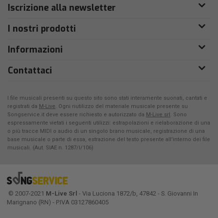
Iscrizione alla newsletter
I nostri prodotti
Informazioni
Contattaci
I file musicali presenti su questo sito sono stati interamente suonati, cantati e
registrati da
M-Live
. Ogni riutilizzo del materiale musicale presente su
Songservice.it deve essere richiesto e autorizzato da
M-Live srl
. Sono
espressamente vietati i seguenti utilizzi: estrapolazioni e rielaborazione di una
o più tracce MIDI o audio di un singolo brano musicale, registrazione di una
base musicale o parte di essa, estrazione del testo presente all'interno dei file
musicali. (Aut. SIAE n. 1287/I/106)
© 2007-2021
M-Live Srl
- Via Luciona 1872/b, 47842 - S. Giovanni In
Marignano (RN) - P.IVA 03127860405