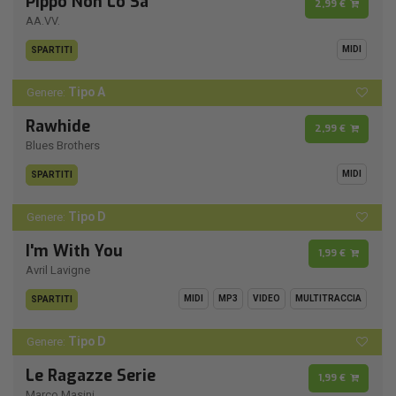
Pippo Non Lo Sa
2,99 €
AA.VV.
MIDI
SPARTITI
Tipo A
Genere:
Rawhide
2,99 €
Blues Brothers
MIDI
SPARTITI
Tipo D
Genere:
I'm With You
1,99 €
Avril Lavigne
MIDI
MP3
VIDEO
MULTITRACCIA
SPARTITI
Tipo D
Genere:
Le Ragazze Serie
1,99 €
Marco Masini