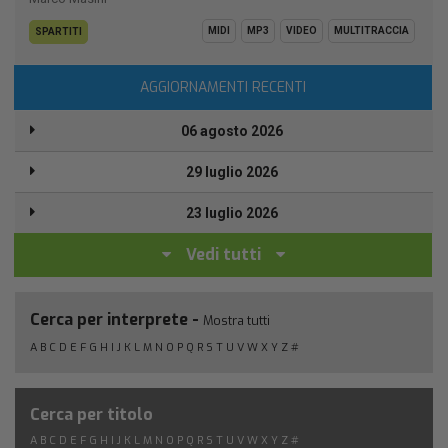
MIDI
MP3
VIDEO
MULTITRACCIA
SPARTITI
AGGIORNAMENTI RECENTI
06 agosto 2026
29 luglio 2026
23 luglio 2026
Vedi tutti
Cerca per interprete -
Mostra tutti
A
B
C
D
E
F
G
H
I
J
K
L
M
N
O
P
Q
R
S
T
U
V
W
X
Y
Z
#
Cerca per titolo
A
B
C
D
E
F
G
H
I
J
K
L
M
N
O
P
Q
R
S
T
U
V
W
X
Y
Z
#