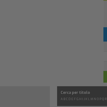
Cerca per titolo
A
B
C
D
E
F
G
H
I
J
K
L
M
N
O
P
Q
R