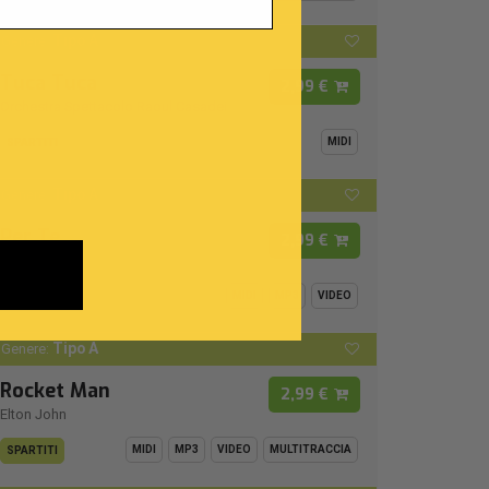
Tipo A
Genere:
Tuca Tuca
2,99 €
Orchestra Spettacolo Raoul Casadei
MIDI
SPARTITI
Tipo A
Genere:
Per Te
2,99 €
Jovanotti
MIDI
MP3
VIDEO
SPARTITI
Tipo A
Genere:
Rocket Man
2,99 €
Elton John
MIDI
MP3
VIDEO
MULTITRACCIA
SPARTITI