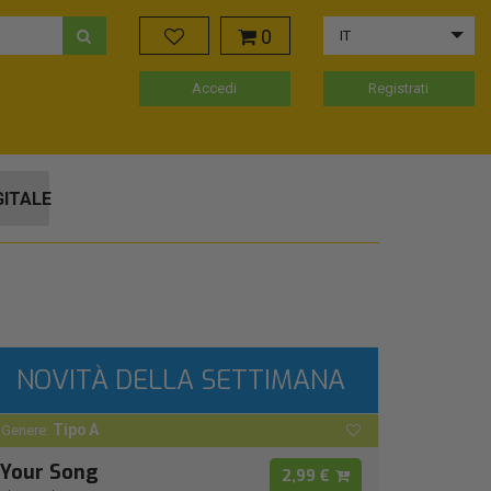
0
IT
Accedi
Registrati
GITALE
NOVITÀ DELLA SETTIMANA
Tipo A
Genere:
Your Song
2,99 €