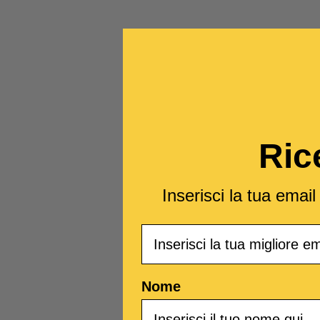
Ric
Inserisci la tua emai
Email
Nome