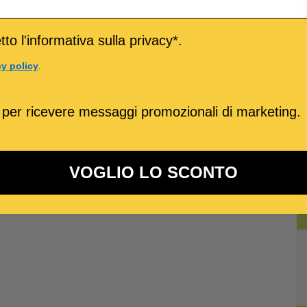
to l'informativa sulla privacy*.
cy policy
.
 per ricevere messaggi promozionali di marketing.
VOGLIO LO SCONTO