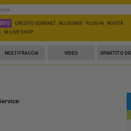
SITO
CREDITO SONGNET
ALLSONGS
PLUG-IN
NOVITÀ
C
M-LIVE SHOP
MULTITRACCIA
VIDEO
SPARTITO DI
Service: