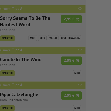
Tipo A
Genere:
Sorry Seems To Be The
2,99 €
Hardest Word
Elton John
MIDI
MP3
VIDEO
MULTITRACCIA
SPARTITI
Tipo A
Genere:
Candle In The Wind
2,99 €
Elton John
MIDI
SPARTITI
Tipo A
Genere:
Pippi Calzelunghe
2,99 €
Coro Dell'antoniano
MIDI
SPARTITI