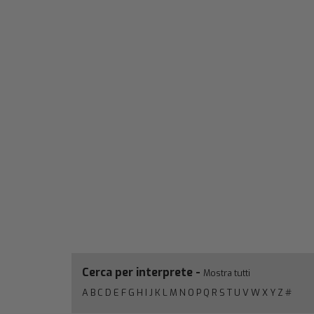
Cerca per interprete -
Mostra tutti
A
B
C
D
E
F
G
H
I
J
K
L
M
N
O
P
Q
R
S
T
U
V
W
X
Y
Z
#