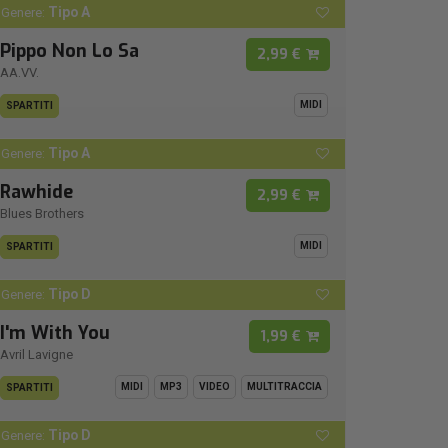
Tipo A
Genere:
Pippo Non Lo Sa
2,99 €
AA.VV.
MIDI
SPARTITI
Tipo A
Genere:
Rawhide
2,99 €
Blues Brothers
MIDI
SPARTITI
Tipo D
Genere:
I'm With You
1,99 €
Avril Lavigne
MIDI
MP3
VIDEO
MULTITRACCIA
SPARTITI
Tipo D
Genere: