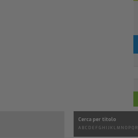
Cerca per titolo
A
B
C
D
E
F
G
H
I
J
K
L
M
N
O
P
Q
R