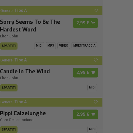
Tipo A
Genere:
Sorry Seems To Be The
2,99 €
Hardest Word
Elton John
MIDI
MP3
VIDEO
MULTITRACCIA
SPARTITI
Tipo A
Genere:
Candle In The Wind
2,99 €
Elton John
MIDI
SPARTITI
Tipo A
Genere:
Pippi Calzelunghe
2,99 €
Coro Dell'antoniano
MIDI
SPARTITI