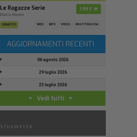
Le Ragazze Serie
1,99 €
Marco Masini
MIDI
MP3
VIDEO
MULTITRACCIA
SPARTITI
AGGIORNAMENTI RECENTI
06 agosto 2026
29 luglio 2026
23 luglio 2026
Vedi tutti
S
T
U
V
W
X
Y
Z
#