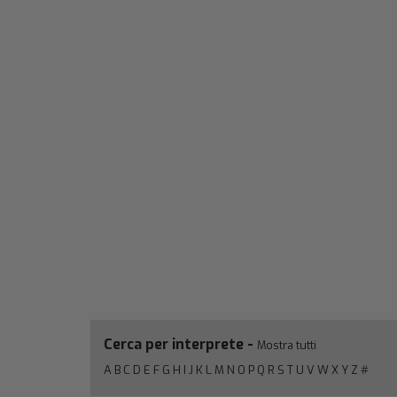
Cerca per interprete -
Mostra tutti
A
B
C
D
E
F
G
H
I
J
K
L
M
N
O
P
Q
R
S
T
U
V
W
X
Y
Z
#