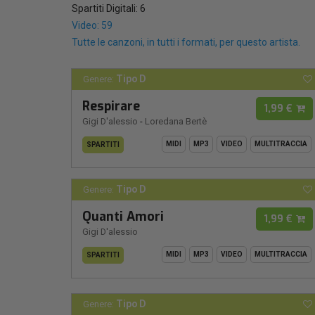
Spartiti Digitali: 6
Video: 59
Tutte le canzoni, in tutti i formati, per questo artista.
Tipo D
Genere:
Respirare
1,99 €
Gigi D'alessio
-
Loredana Bertè
MIDI
MP3
VIDEO
MULTITRACCIA
SPARTITI
Tipo D
Genere:
Quanti Amori
1,99 €
Gigi D'alessio
MIDI
MP3
VIDEO
MULTITRACCIA
SPARTITI
Tipo D
Genere: