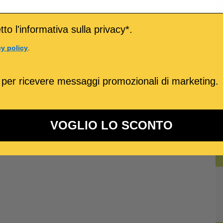
to l'informativa sulla privacy*.
cy policy
.
 per ricevere messaggi promozionali di marketing.
VOGLIO LO SCONTO