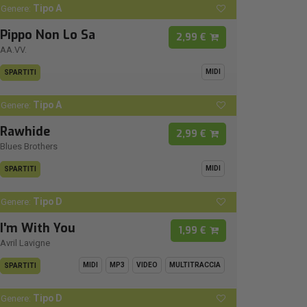
Tipo A
Genere:
Pippo Non Lo Sa
2,99 €
AA.VV.
MIDI
SPARTITI
Tipo A
Genere:
Rawhide
2,99 €
Blues Brothers
MIDI
SPARTITI
Tipo D
Genere:
I'm With You
1,99 €
Avril Lavigne
MIDI
MP3
VIDEO
MULTITRACCIA
SPARTITI
Tipo D
Genere: