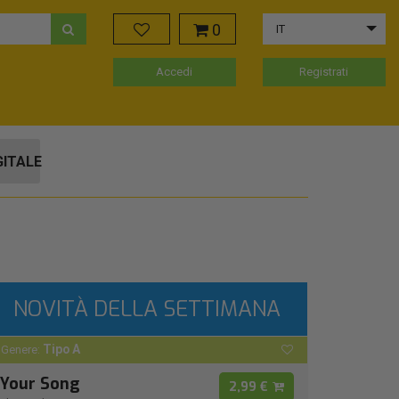
0
IT
Accedi
Registrati
GITALE
NOVITÀ DELLA SETTIMANA
Tipo A
Genere:
Your Song
2,99 €