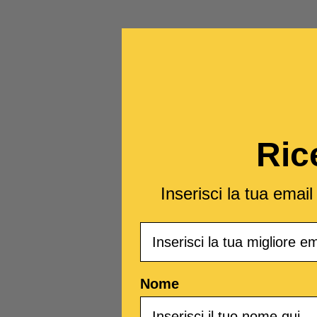
Ric
Inserisci la tua emai
Email
Nome