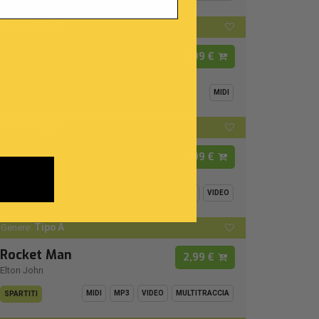
Tipo A
Genere:
Tuca Tuca
2,99 €
Orchestra Spettacolo Raoul Casadei
MIDI
SPARTITI
Tipo A
Genere:
Per Te
2,99 €
Jovanotti
MIDI
MP3
VIDEO
SPARTITI
Tipo A
Genere:
Rocket Man
2,99 €
Elton John
MIDI
MP3
VIDEO
MULTITRACCIA
SPARTITI