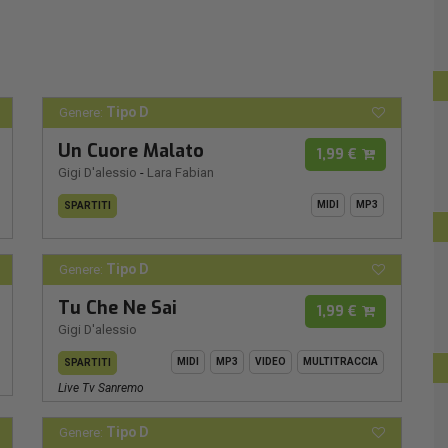
Tipo D
Genere:
Un Cuore Malato
1,99 €
Gigi D'alessio
-
Lara Fabian
MIDI
MP3
SPARTITI
Tipo D
Genere:
Tu Che Ne Sai
1,99 €
Gigi D'alessio
MIDI
MP3
VIDEO
MULTITRACCIA
SPARTITI
Live Tv Sanremo
Tipo D
Genere: