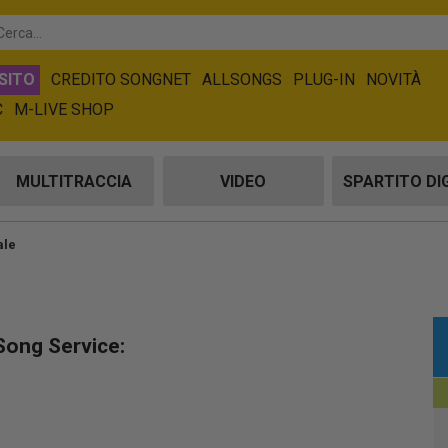
SITO
CREDITO SONGNET
ALLSONGS
PLUG-IN
NOVITÀ
C
M-LIVE SHOP
MULTITRACCIA
VIDEO
SPARTITO DI
ale
 Song Service: