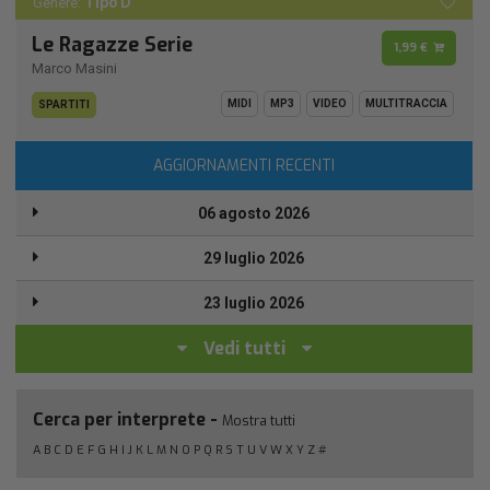
Tipo D
Genere:
Le Ragazze Serie
1,99 €
Marco Masini
MIDI
MP3
VIDEO
MULTITRACCIA
SPARTITI
AGGIORNAMENTI RECENTI
06 agosto 2026
29 luglio 2026
23 luglio 2026
Vedi tutti
Cerca per interprete -
Mostra tutti
A
B
C
D
E
F
G
H
I
J
K
L
M
N
O
P
Q
R
S
T
U
V
W
X
Y
Z
#