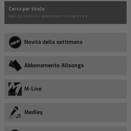
Cerca per titolo
A
B
C
D
E
F
G
H
I
J
K
L
M
N
O
P
Q
R
S
T
U
V
W
X
Y
Z
#
Novità della settimana
Abbonamento Allsongs
M-Live
Medley