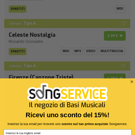
MIDI
SPARTITI
Tipo A
Genere:
Celeste Nostalgia
2,99 €
Riccardo Cocciante
MIDI
MP3
VIDEO
MULTITRACCIA
SPARTITI
Tipo A
Genere:
Firenze (Canzone Triste)
2,99 €
Ivan Graziani
MIDI
MP3
VIDEO
MULTITRACCIA
SPARTITI
Tipo D
Genere:
Ricevi uno sconto del 15%!
Balla Balla Ballerino
1,99 €
Inserisci la tua email per ricevere uno
sconto sul tuo primo acquisto
Songservice.
Lucio Dalla
Email