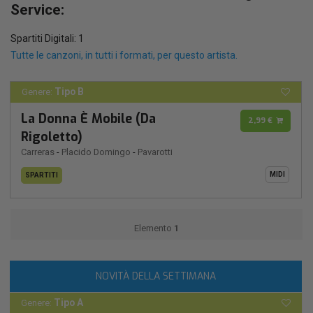
Service:
Spartiti Digitali: 1
Tutte le canzoni, in tutti i formati, per questo artista.
Tipo B
Genere:
La Donna È Mobile (Da
2,99 €
Rigoletto)
Carreras
-
Placido Domingo
-
Pavarotti
MIDI
SPARTITI
Elemento
1
NOVITÀ DELLA SETTIMANA
Tipo A
Genere: