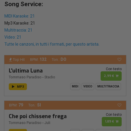
Song Service:
MIDI Karaoke: 21
Mp3 Karaoke: 21
Multitraccia: 21
Video: 21
Tutte le canzoni, in tutti i formati, per questo artista.
132
DO
Top Hit
BPM:
Ton.:
Con testo
L'ultima Luna
2,99 €
Tommaso Paradiso
-
Stadio
MP3
MIDI
VIDEO
MULTITRACCIA
79
SI
BPM:
Ton.:
Con testo
Che poi chissene frega
1,89 €
Tommaso Paradiso
-
Juli