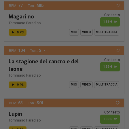
77
MIb
BPM:
Ton.:
Con testo
Magari no
1,89 €
Tommaso Paradiso
MP3
MIDI
VIDEO
MULTITRACCIA
104
SI -
BPM:
Ton.:
Con testo
La stagione del cancro e del
1,89 €
leone
Tommaso Paradiso
MP3
MIDI
VIDEO
MULTITRACCIA
63
SOL
BPM:
Ton.:
Con testo
Lupin
1,89 €
Tommaso Paradiso