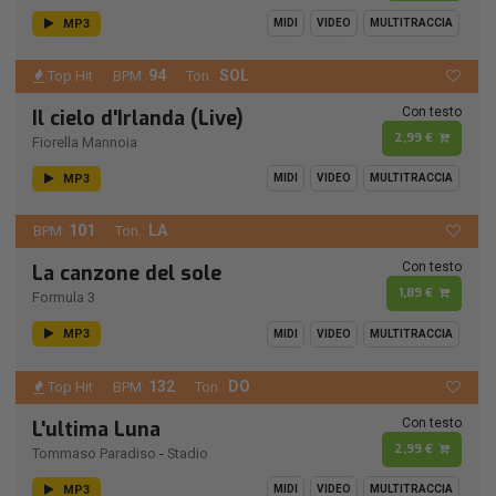
MP3
MIDI
VIDEO
MULTITRACCIA
94
SOL
Top Hit
BPM:
Ton.:
Con testo
Il cielo d'Irlanda (Live)
2,99 €
Fiorella Mannoia
MP3
MIDI
VIDEO
MULTITRACCIA
101
LA
BPM:
Ton.:
Con testo
La canzone del sole
1,89 €
Formula 3
MP3
MIDI
VIDEO
MULTITRACCIA
132
DO
Top Hit
BPM:
Ton.:
Con testo
L'ultima Luna
2,99 €
Tommaso Paradiso
-
Stadio
MP3
MIDI
VIDEO
MULTITRACCIA