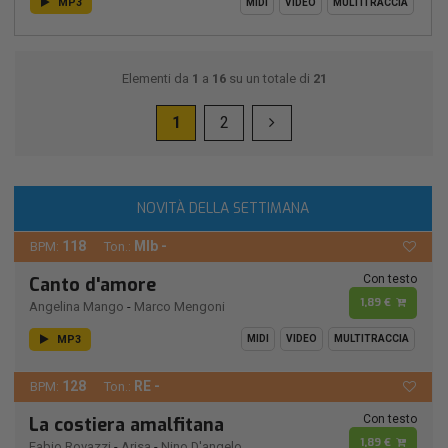
MP3
MIDI
VIDEO
MULTITRACCIA
Elementi da
1
a
16
su un totale di
21
1
2
NOVITÀ DELLA SETTIMANA
118
MIb -
BPM:
Ton.:
Con testo
Canto d'amore
1,89 €
Angelina Mango
-
Marco Mengoni
MP3
MIDI
VIDEO
MULTITRACCIA
128
RE -
BPM:
Ton.:
Con testo
La costiera amalfitana
1,89 €
Fabio Rovazzi
-
Arisa
-
Nino D'angelo