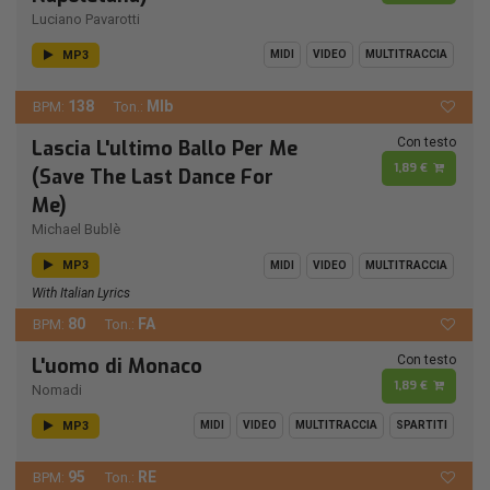
Luciano Pavarotti
MP3
MIDI
VIDEO
MULTITRACCIA
138
MIb
BPM:
Ton.:
Con testo
Lascia L'ultimo Ballo Per Me
1,89 €
(Save The Last Dance For
Me)
Michael Bublè
MP3
MIDI
VIDEO
MULTITRACCIA
With Italian Lyrics
80
FA
BPM:
Ton.:
Con testo
L'uomo di Monaco
1,89 €
Nomadi
MP3
MIDI
VIDEO
MULTITRACCIA
SPARTITI
95
RE
BPM:
Ton.: