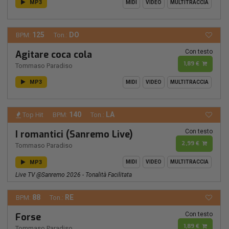
MP3
MIDI
VIDEO
MULTITRACCIA
125
DO
BPM:
Ton.:
Con testo
Agitare coca cola
1,89 €
Tommaso Paradiso
MP3
MIDI
VIDEO
MULTITRACCIA
140
LA
Top Hit
BPM:
Ton.:
Con testo
I romantici (Sanremo Live)
2,99 €
Tommaso Paradiso
MP3
MIDI
VIDEO
MULTITRACCIA
Live TV @Sanremo 2026 - Tonalità Facilitata
88
RE
BPM:
Ton.:
Con testo
Forse
1,89 €
Tommaso Paradiso