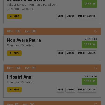
1,89 €
Takagi & Ketra
-
Tommaso Paradiso
-
Jovanotti
-
Calcutta
MP3
MIDI
VIDEO
MULTITRACCIA
105
DO
BPM:
Ton.:
Con testo
Non Avere Paura
1,89 €
Tommaso Paradiso
MP3
MIDI
VIDEO
MULTITRACCIA
161
RE
BPM:
Ton.:
Con testo
I Nostri Anni
1,89 €
Tommaso Paradiso
MP3
MIDI
VIDEO
MULTITRACCIA
82
DO
BPM:
Ton.: