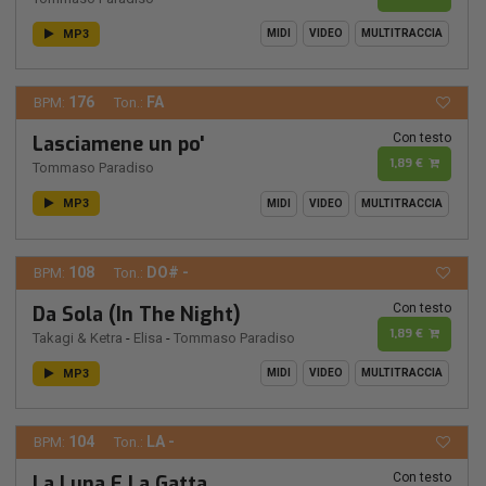
MP3
MIDI
VIDEO
MULTITRACCIA
176
FA
BPM:
Ton.:
Con testo
Lasciamene un po'
1,89 €
Tommaso Paradiso
MP3
MIDI
VIDEO
MULTITRACCIA
108
DO# -
BPM:
Ton.:
Con testo
Da Sola (In The Night)
1,89 €
Takagi & Ketra
-
Elisa
-
Tommaso Paradiso
MP3
MIDI
VIDEO
MULTITRACCIA
104
LA -
BPM:
Ton.:
Con testo
La Luna E La Gatta