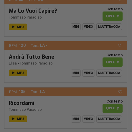
Con testo
Ma Lo Vuoi Capire?
1,89 €
Tommaso Paradiso
MP3
MIDI
VIDEO
MULTITRACCIA
120
LA -
BPM:
Ton.:
Con testo
Andrà Tutto Bene
1,89 €
Elisa
-
Tommaso Paradiso
MP3
MIDI
VIDEO
MULTITRACCIA
135
LA
BPM:
Ton.:
Con testo
Ricordami
1,89 €
Tommaso Paradiso
MP3
MIDI
VIDEO
MULTITRACCIA