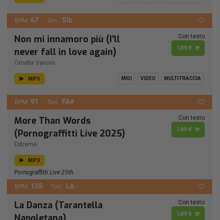
67
SIb
BPM:
Ton.:
Con testo
Non mi innamoro più (I'll
1,89 €
never fall in love again)
Ornella Vanoni
MP3
MIDI
VIDEO
MULTITRACCIA
91
FA#
BPM:
Ton.:
Con testo
More Than Words
1,89 €
(Pornograffitti Live 2025)
Extreme
MP3
Pornograffitti Live 25th
138
LA -
BPM:
Ton.:
Con testo
La Danza (Tarantella
1,89 €
Napoletana)