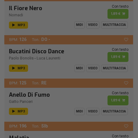
Con testo
Il Fiore Nero
1,89 €
Nomadi
MP3
MIDI
VIDEO
MULTITRACCIA
126
DO -
BPM:
Ton.:
Con testo
Bucatini Disco Dance
1,89 €
Paolo Bonolis
-
Luca Laurenti
MP3
MIDI
VIDEO
MULTITRACCIA
125
RE
BPM:
Ton.:
Con testo
Anello Di Fumo
1,89 €
Gatto Panceri
MP3
MIDI
VIDEO
MULTITRACCIA
196
SIb
BPM:
Ton.:
Con testo
Malatia