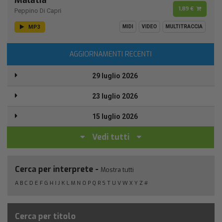
1,89 €
Peppino Di Capri
MP3
MIDI
VIDEO
MULTITRACCIA
AGGIORNAMENTI RECENTI
29 luglio 2026
23 luglio 2026
15 luglio 2026
Vedi tutti
Cerca per interprete -
Mostra tutti
A
B
C
D
E
F
G
H
I
J
K
L
M
N
O
P
Q
R
S
T
U
V
W
X
Y
Z
#
Cerca per titolo