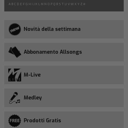
A
B
C
D
E
F
G
H
I
J
K
L
M
N
O
P
Q
R
S
T
U
V
W
X
Y
Z
#
Novità della settimana
Abbonamento Allsongs
M-Live
Medley
Prodotti Gratis