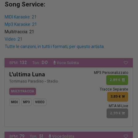
Song Service:
MIDI Karaoke: 21
Mp3 Karaoke: 21
Multitraccia: 21
Video: 21
Tutte le canzoni, in tutti i formati, per questo artista.
132
DO
BPM:
Ton.:
Voce Solista
MP3 Personalizzato
L'ultima Luna
2,89 €
Tommaso Paradiso
-
Stadio
Tracce Separate
MULTITRACCIA
3,89 €
MIDI
MP3
VIDEO
MTA M-Live
2,99 €
79
SI
BPM:
Ton.:
Voce Solista