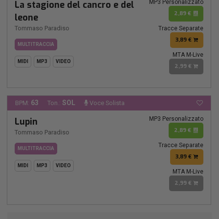
MP3 Personalizzato
La stagione del cancro e del
2,89 €
leone
Tommaso Paradiso
Tracce Separate
3,89 €
MULTITRACCIA
MTA M-Live
MIDI
MP3
VIDEO
2,99 €
63
SOL
BPM:
Ton.:
Voce Solista
MP3 Personalizzato
Lupin
2,89 €
Tommaso Paradiso
Tracce Separate
MULTITRACCIA
3,89 €
MIDI
MP3
VIDEO
MTA M-Live
2,99 €