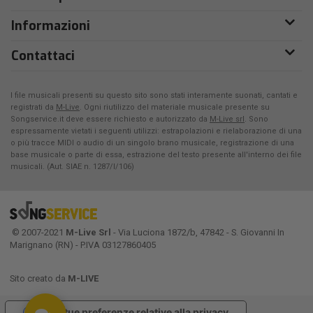
Informazioni
Contattaci
I file musicali presenti su questo sito sono stati interamente suonati, cantati e
registrati da
M-Live
. Ogni riutilizzo del materiale musicale presente su
Songservice.it deve essere richiesto e autorizzato da
M-Live srl
. Sono
espressamente vietati i seguenti utilizzi: estrapolazioni e rielaborazione di una
o più tracce MIDI o audio di un singolo brano musicale, registrazione di una
base musicale o parte di essa, estrazione del testo presente all'interno dei file
musicali. (Aut. SIAE n. 1287/I/106)
© 2007-2021
M-Live Srl
- Via Luciona 1872/b, 47842 - S. Giovanni In
Marignano (RN) - P.IVA 03127860405
Sito creato da
M-LIVE
Le tue preferenze relative alla privacy