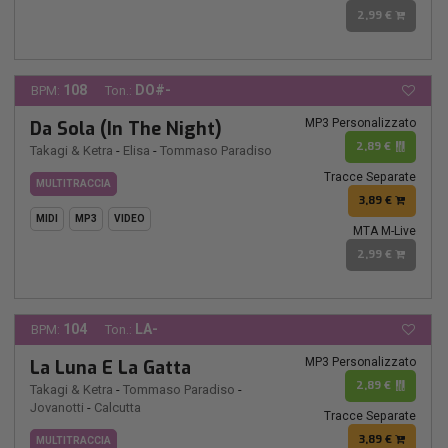
2,99 €
108
DO#-
BPM:
Ton.:
MP3 Personalizzato
Da Sola (In The Night)
2,89 €
Takagi & Ketra
-
Elisa
-
Tommaso Paradiso
Tracce Separate
MULTITRACCIA
3,89 €
MIDI
MP3
VIDEO
MTA M-Live
2,99 €
104
LA-
BPM:
Ton.:
MP3 Personalizzato
La Luna E La Gatta
2,89 €
Takagi & Ketra
-
Tommaso Paradiso
-
Jovanotti
-
Calcutta
Tracce Separate
3,89 €
MULTITRACCIA