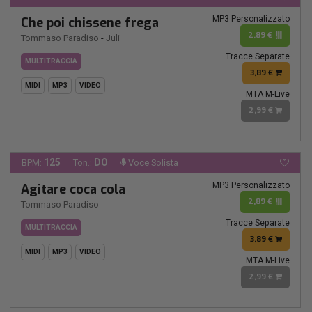
MP3 Personalizzato
Che poi chissene frega
2,89 €
Tommaso Paradiso
-
Juli
Tracce Separate
MULTITRACCIA
3,89 €
MIDI
MP3
VIDEO
MTA M-Live
2,99 €
125
DO
BPM:
Ton.:
Voce Solista
MP3 Personalizzato
Agitare coca cola
2,89 €
Tommaso Paradiso
Tracce Separate
MULTITRACCIA
3,89 €
MIDI
MP3
VIDEO
MTA M-Live
2,99 €