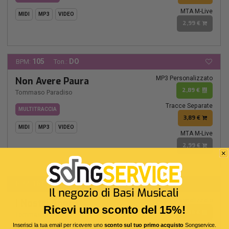
MTA M-Live
MIDI
MP3
VIDEO
2,99 €
105
DO
BPM:
Ton.:
MP3 Personalizzato
Non Avere Paura
2,89 €
Tommaso Paradiso
Tracce Separate
MULTITRACCIA
3,89 €
MIDI
MP3
VIDEO
MTA M-Live
2,99 €
161
RE
BPM:
Ton.:
MP3 Personalizzato
I Nostri Anni
Ricevi uno sconto del 15%!
2,89 €
Tommaso Paradiso
Inserisci la tua email per ricevere uno
sconto sul tuo primo acquisto
Songservice.
Tracce Separate