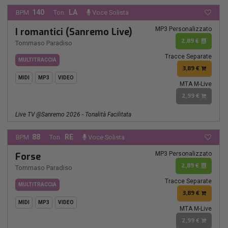
140
LA
BPM:
Ton.:
Voce Solista
MP3 Personalizzato
I romantici (Sanremo Live)
2,89 €
Tommaso Paradiso
Tracce Separate
MULTITRACCIA
3,89 €
MIDI
MP3
VIDEO
MTA M-Live
2,99 €
Live TV @Sanremo 2026 - Tonalità Facilitata
88
RE
BPM:
Ton.:
Voce Solista
MP3 Personalizzato
Forse
2,89 €
Tommaso Paradiso
Tracce Separate
MULTITRACCIA
3,89 €
MIDI
MP3
VIDEO
MTA M-Live
2,99 €