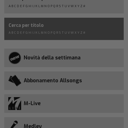
A
B
C
D
E
F
G
H
I
J
K
L
M
N
O
P
Q
R
S
T
U
V
W
X
Y
Z
#
Cerca per titolo
A
B
C
D
E
F
G
H
I
J
K
L
M
N
O
P
Q
R
S
T
U
V
W
X
Y
Z
#
Novità della settimana
Abbonamento Allsongs
M-Live
Medley