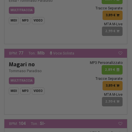
Elisa
-
Tommaso Paradiso
Tracce Separate
MULTITRACCIA
3,89 €
MIDI
MP3
VIDEO
MTA M-Live
2,99 €
77
MIb
BPM:
Ton.:
Voce Solista
MP3 Personalizzato
Magari no
2,89 €
Tommaso Paradiso
Tracce Separate
MULTITRACCIA
3,89 €
MIDI
MP3
VIDEO
MTA M-Live
2,99 €
104
SI-
BPM:
Ton.: