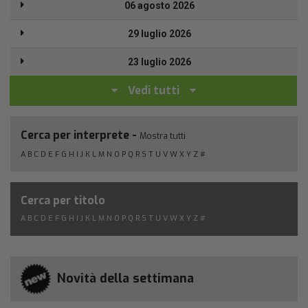
06 agosto 2026
29 luglio 2026
23 luglio 2026
Vedi tutti
Cerca per interprete -
Mostra tutti
A
B
C
D
E
F
G
H
I
J
K
L
M
N
O
P
Q
R
S
T
U
V
W
X
Y
Z
#
Cerca per titolo
A
B
C
D
E
F
G
H
I
J
K
L
M
N
O
P
Q
R
S
T
U
V
W
X
Y
Z
#
Novità della settimana