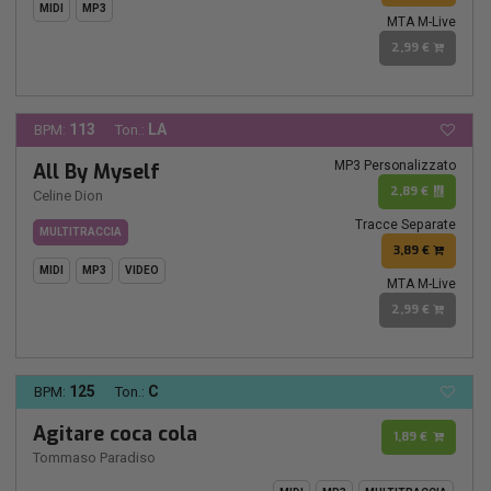
MIDI
MP3
MTA M-Live
2,99 €
113
LA
BPM:
Ton.:
MP3 Personalizzato
All By Myself
2,89 €
Celine Dion
Tracce Separate
MULTITRACCIA
3,89 €
MIDI
MP3
VIDEO
MTA M-Live
2,99 €
125
C
BPM:
Ton.:
Agitare coca cola
1,89 €
Tommaso Paradiso