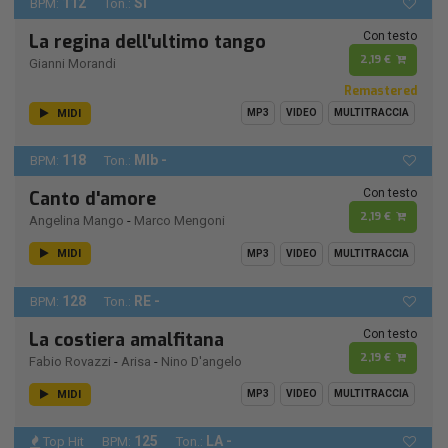
112
SI
BPM:
Ton.:
Con testo
La regina dell'ultimo tango
2,19 €
Gianni Morandi
Remastered
MIDI
MP3
VIDEO
MULTITRACCIA
118
MIb -
BPM:
Ton.:
Con testo
Canto d'amore
2,19 €
Angelina Mango
-
Marco Mengoni
MIDI
MP3
VIDEO
MULTITRACCIA
128
RE -
BPM:
Ton.:
Con testo
La costiera amalfitana
2,19 €
Fabio Rovazzi
-
Arisa
-
Nino D'angelo
MIDI
MP3
VIDEO
MULTITRACCIA
125
LA -
Top Hit
BPM:
Ton.: