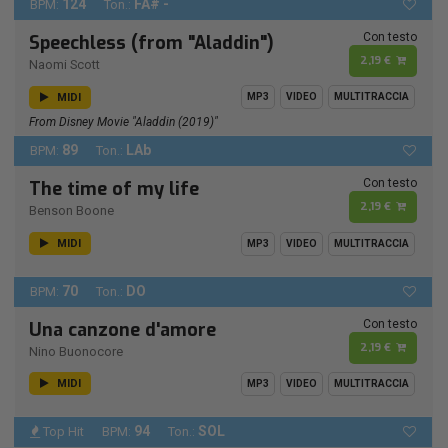
124
FA# -
BPM:
Ton.:
Con testo
Speechless (from "Aladdin")
2,19 €
Naomi Scott
MIDI
MP3
VIDEO
MULTITRACCIA
From Disney Movie "Aladdin (2019)"
89
LAb
BPM:
Ton.:
Con testo
The time of my life
2,19 €
Benson Boone
MIDI
MP3
VIDEO
MULTITRACCIA
70
DO
BPM:
Ton.:
Con testo
Una canzone d'amore
2,19 €
Nino Buonocore
MIDI
MP3
VIDEO
MULTITRACCIA
94
SOL
Top Hit
BPM:
Ton.: