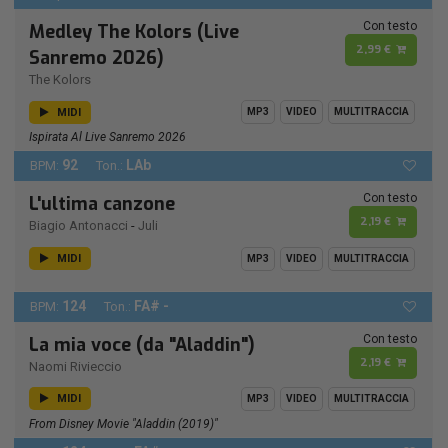
Con testo
Medley The Kolors (Live
2,99 €
Sanremo 2026)
The Kolors
MIDI
MP3
VIDEO
MULTITRACCIA
Ispirata Al Live Sanremo 2026
92
LAb
BPM:
Ton.:
Con testo
L'ultima canzone
2,19 €
Biagio Antonacci
-
Juli
MIDI
MP3
VIDEO
MULTITRACCIA
124
FA# -
BPM:
Ton.:
Con testo
La mia voce (da "Aladdin")
2,19 €
Naomi Rivieccio
MIDI
MP3
VIDEO
MULTITRACCIA
From Disney Movie "Aladdin (2019)"