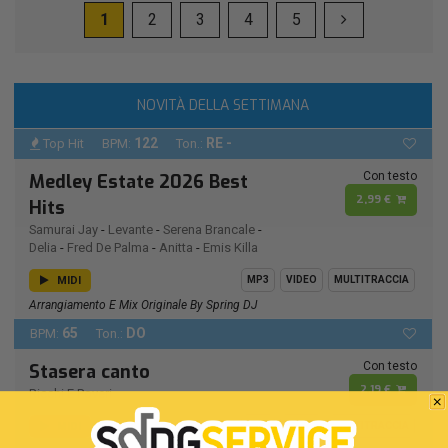
1
2
3
4
5
NOVITÀ DELLA SETTIMANA
122
RE -
Top Hit
BPM:
Ton.:
Con testo
Medley Estate 2026 Best
2,99 €
Hits
Samurai Jay
-
Levante
-
Serena Brancale
-
Delia
-
Fred De Palma
-
Anitta
-
Emis Killa
MIDI
MP3
VIDEO
MULTITRACCIA
Arrangiamento E Mix Originale By Spring DJ
65
DO
BPM:
Ton.:
Con testo
Stasera canto
2,19 €
Ricchi E Poveri
MIDI
MP3
VIDEO
MULTITRACCIA