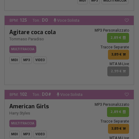
MIDI
MP3
MULTITRACCIA
125
DO
BPM:
Ton.:
Voce Solista
MP3 Personalizzato
Agitare coca cola
2,89 €
Tommaso Paradiso
Tracce Separate
MULTITRACCIA
3,89 €
MIDI
MP3
VIDEO
MTA M-Live
2,99 €
102
DO#
BPM:
Ton.:
Voce Solista
MP3 Personalizzato
American Girls
2,89 €
Harry Styles
Tracce Separate
MULTITRACCIA
3,89 €
MIDI
MP3
VIDEO
MTA M-Live