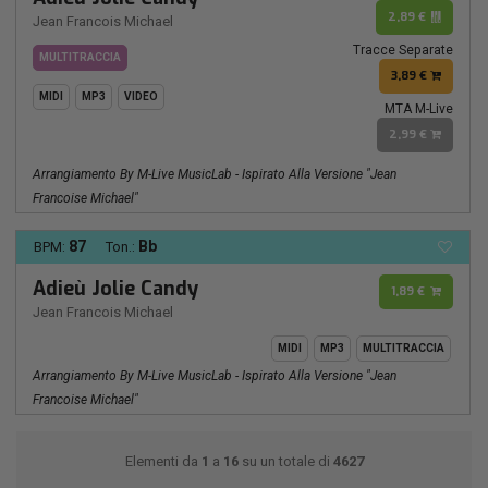
2,89 €
Jean Francois Michael
Tracce Separate
MULTITRACCIA
3,89 €
MIDI
MP3
VIDEO
MTA M-Live
2,99 €
Arrangiamento By M-Live MusicLab - Ispirato Alla Versione "Jean
Francoise Michael"
87
Bb
BPM:
Ton.:
Adieù Jolie Candy
1,89 €
Jean Francois Michael
MIDI
MP3
MULTITRACCIA
Arrangiamento By M-Live MusicLab - Ispirato Alla Versione "Jean
Francoise Michael"
Elementi da
1
a
16
su un totale di
4627