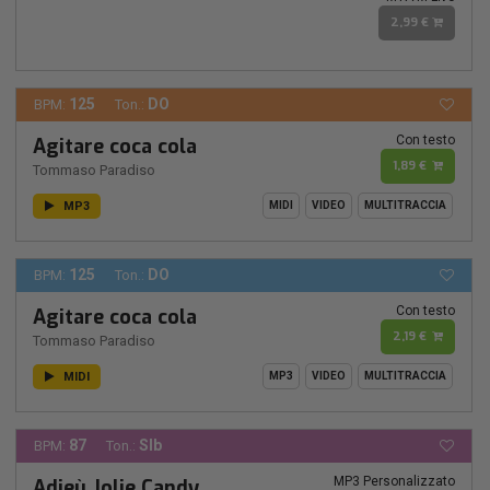
2,99 €
125
DO
BPM:
Ton.:
Con testo
Agitare coca cola
1,89 €
Tommaso Paradiso
MP3
MIDI
VIDEO
MULTITRACCIA
125
DO
BPM:
Ton.:
Con testo
Agitare coca cola
2,19 €
Tommaso Paradiso
MIDI
MP3
VIDEO
MULTITRACCIA
87
SIb
BPM:
Ton.:
MP3 Personalizzato
Adieù Jolie Candy