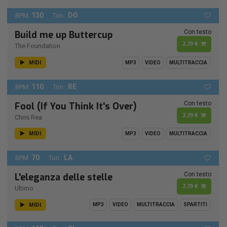
130
DO
BPM:
Ton.:
Con testo
Build me up Buttercup
2,19 €
The Foundation
MIDI
MP3
VIDEO
MULTITRACCIA
110
RE
BPM:
Ton.:
Con testo
Fool (If You Think It's Over)
2,19 €
Chris Rea
MIDI
MP3
VIDEO
MULTITRACCIA
70
LA
BPM:
Ton.:
Con testo
L'eleganza delle stelle
2,19 €
Ultimo
MIDI
MP3
VIDEO
MULTITRACCIA
SPARTITI