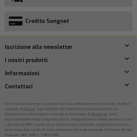
Credito Songnet
Iscrizione alla newsletter
I nostri prodotti
Informazioni
Contattaci
I file musicali presenti su questo sito sono stati interamente suonati, cantati e
registrati da
M-Live
. Ogni riutilizzo del materiale musicale presente su
Songservice.it deve essere richiesto e autorizzato da
M-Live srl
. Sono
espressamente vietati i seguenti utilizzi: estrapolazioni e rielaborazione di una
o più tracce MIDI o audio di un singolo brano musicale, registrazione di una
base musicale o parte di essa, estrazione del testo presente all'interno dei file
musicali. (Aut. SIAE n. 1287/I/106)