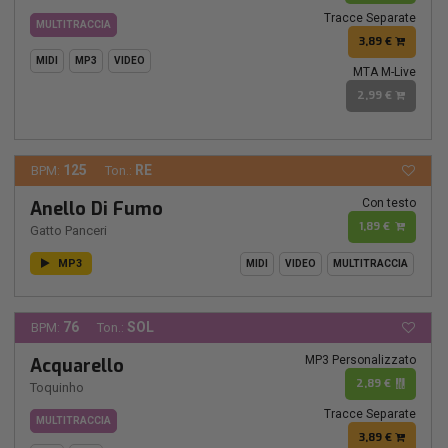
Tracce Separate
MULTITRACCIA
3,89 €
MIDI
MP3
VIDEO
MTA M-Live
2,99 €
125
RE
BPM:
Ton.:
Con testo
Anello Di Fumo
1,89 €
Gatto Panceri
MP3
MIDI
VIDEO
MULTITRACCIA
76
SOL
BPM:
Ton.:
MP3 Personalizzato
Acquarello
2,89 €
Toquinho
Tracce Separate
MULTITRACCIA
3,89 €