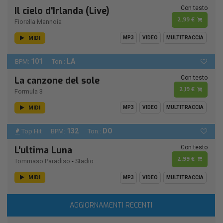
Con testo
Il cielo d'Irlanda (Live)
2,99 €
Fiorella Mannoia
MIDI
MP3
VIDEO
MULTITRACCIA
101
LA
BPM:
Ton.:
Con testo
La canzone del sole
2,19 €
Formula 3
MIDI
MP3
VIDEO
MULTITRACCIA
132
DO
Top Hit
BPM:
Ton.:
Con testo
L'ultima Luna
2,99 €
Tommaso Paradiso
-
Stadio
MIDI
MP3
VIDEO
MULTITRACCIA
AGGIORNAMENTI RECENTI