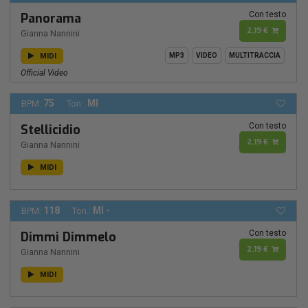
Con testo
Panorama
2,19 €
Gianna Nannini
MIDI
MP3
VIDEO
MULTITRACCIA
Official Video
75
MI
BPM:
Ton.:
Con testo
Stellicidio
2,19 €
Gianna Nannini
MIDI
118
MI -
BPM:
Ton.:
Con testo
Dimmi Dimmelo
2,19 €
Gianna Nannini
MIDI