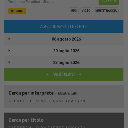
2,99 €
Tommaso Paradiso
-
Stadio
MIDI
MP3
VIDEO
MULTITRACCIA
AGGIORNAMENTI RECENTI
06 agosto 2026
29 luglio 2026
23 luglio 2026
Vedi tutti
Cerca per interprete -
Mostra tutti
A
B
C
D
E
F
G
H
I
J
K
L
M
N
O
P
Q
R
S
T
U
V
W
X
Y
Z
#
Cerca per titolo
A
B
C
D
E
F
G
H
I
J
K
L
M
N
O
P
Q
R
S
T
U
V
W
X
Y
Z
#