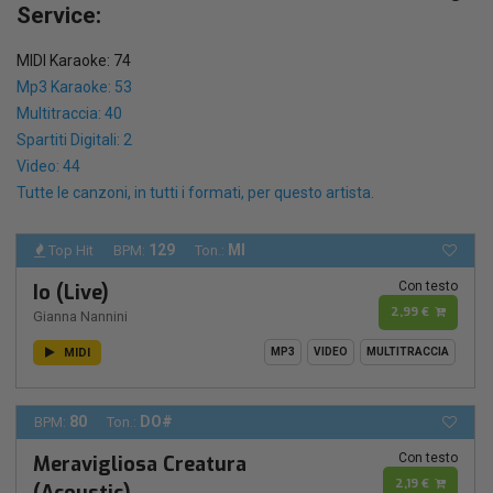
Service:
MIDI Karaoke: 74
Mp3 Karaoke: 53
Multitraccia: 40
Spartiti Digitali: 2
Video: 44
Tutte le canzoni, in tutti i formati, per questo artista.
129
MI
Top Hit
BPM:
Ton.:
Con testo
Io (Live)
2,99 €
Gianna Nannini
MIDI
MP3
VIDEO
MULTITRACCIA
80
DO#
BPM:
Ton.:
Con testo
Meravigliosa Creatura
2,19 €