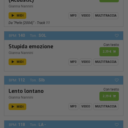
(Acoustic)
Gianna Nannini
MIDI
MP3
VIDEO
MULTITRACCIA
Da "Perle (2004)" - Track 11
140
SOL
BPM:
Ton.:
Con testo
Stupida emozione
2,19 €
Gianna Nannini
MIDI
MP3
VIDEO
MULTITRACCIA
112
SIb
BPM:
Ton.:
Con testo
Lento lontano
2,19 €
Gianna Nannini
MIDI
MP3
VIDEO
MULTITRACCIA
118
LA -
BPM:
Ton.: