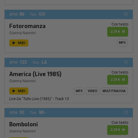
86
DO
BPM:
Ton.:
Con testo
Fotoromanza
2,19 €
Gianna Nannini
MIDI
MP3
123
LA
BPM:
Ton.:
Con testo
America (Live 1985)
2,19 €
Gianna Nannini
MIDI
MP3
VIDEO
MULTITRACCIA
Live Da "Tutto Live (1985)" - Track 13
92
MI -
BPM:
Ton.:
Con testo
Bomboloni
2,19 €
Gianna Nannini