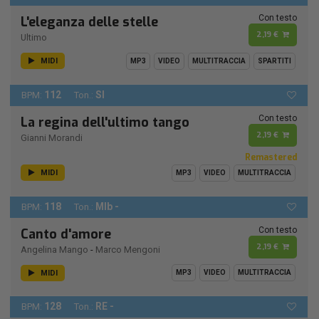
Con testo
L'eleganza delle stelle
2,19 €
Ultimo
MIDI
MP3
VIDEO
MULTITRACCIA
SPARTITI
112
SI
BPM:
Ton.:
Con testo
La regina dell'ultimo tango
2,19 €
Gianni Morandi
Remastered
MIDI
MP3
VIDEO
MULTITRACCIA
118
MIb -
BPM:
Ton.:
Con testo
Canto d'amore
2,19 €
Angelina Mango
-
Marco Mengoni
MIDI
MP3
VIDEO
MULTITRACCIA
128
RE -
BPM:
Ton.: