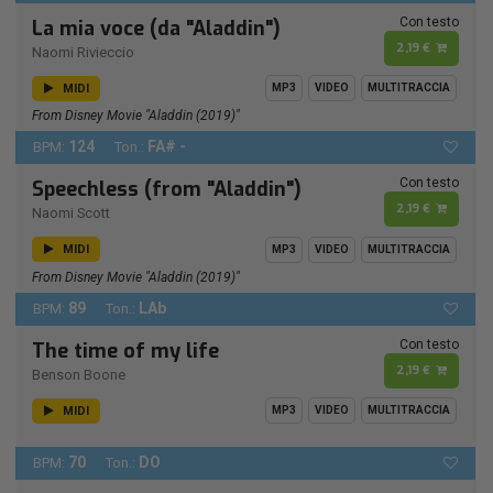
Con testo
La mia voce (da "Aladdin")
2,19 €
Naomi Rivieccio
MIDI
MP3
VIDEO
MULTITRACCIA
From Disney Movie "Aladdin (2019)"
124
FA# -
BPM:
Ton.:
Con testo
Speechless (from "Aladdin")
2,19 €
Naomi Scott
MIDI
MP3
VIDEO
MULTITRACCIA
From Disney Movie "Aladdin (2019)"
89
LAb
BPM:
Ton.:
Con testo
The time of my life
2,19 €
Benson Boone
MIDI
MP3
VIDEO
MULTITRACCIA
70
DO
BPM:
Ton.: