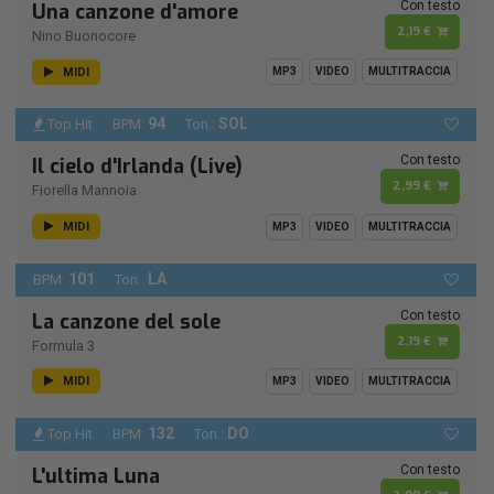
Con testo
Una canzone d'amore
2,19 €
Nino Buonocore
MIDI
MP3
VIDEO
MULTITRACCIA
94
SOL
Top Hit
BPM:
Ton.:
Con testo
Il cielo d'Irlanda (Live)
2,99 €
Fiorella Mannoia
MIDI
MP3
VIDEO
MULTITRACCIA
101
LA
BPM:
Ton.:
Con testo
La canzone del sole
2,19 €
Formula 3
MIDI
MP3
VIDEO
MULTITRACCIA
132
DO
Top Hit
BPM:
Ton.:
Con testo
L'ultima Luna