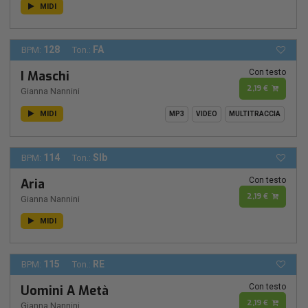
MIDI
128
FA
BPM:
Ton.:
Con testo
I Maschi
2,19 €
Gianna Nannini
MIDI
MP3
VIDEO
MULTITRACCIA
114
SIb
BPM:
Ton.:
Con testo
Aria
2,19 €
Gianna Nannini
MIDI
115
RE
BPM:
Ton.:
Con testo
Uomini A Metà
2,19 €
Gianna Nannini