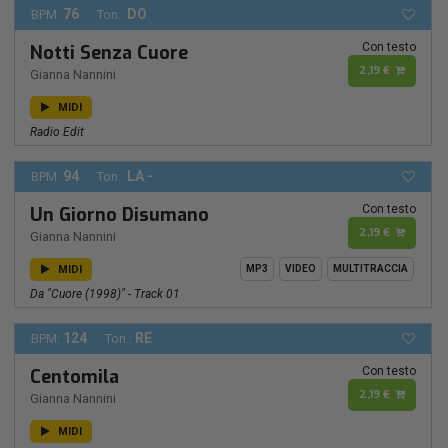
76
DO
BPM:
Ton.:
Con testo
Notti Senza Cuore
2,19 €
Gianna Nannini
MIDI
Radio Edit
94
LA -
BPM:
Ton.:
Con testo
Un Giorno Disumano
2,19 €
Gianna Nannini
MIDI
MP3
VIDEO
MULTITRACCIA
Da "Cuore (1998)" - Track 01
124
RE
BPM:
Ton.:
Con testo
Centomila
2,19 €
Gianna Nannini
MIDI