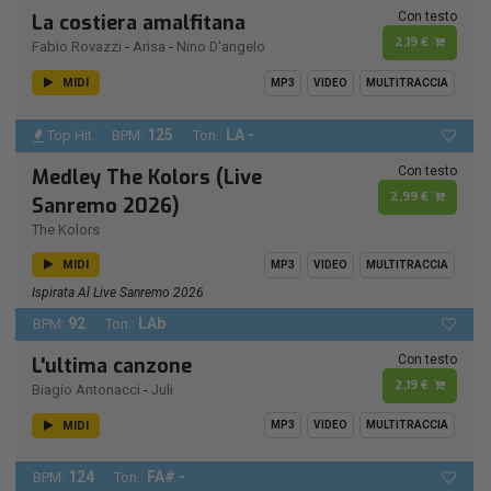
Con testo
La costiera amalfitana
2,19 €
Fabio Rovazzi
-
Arisa
-
Nino D'angelo
MIDI
MP3
VIDEO
MULTITRACCIA
125
LA -
Top Hit
BPM:
Ton.:
Con testo
Medley The Kolors (Live
2,99 €
Sanremo 2026)
The Kolors
MIDI
MP3
VIDEO
MULTITRACCIA
Ispirata Al Live Sanremo 2026
92
LAb
BPM:
Ton.:
Con testo
L'ultima canzone
2,19 €
Biagio Antonacci
-
Juli
MIDI
MP3
VIDEO
MULTITRACCIA
124
FA# -
BPM:
Ton.: