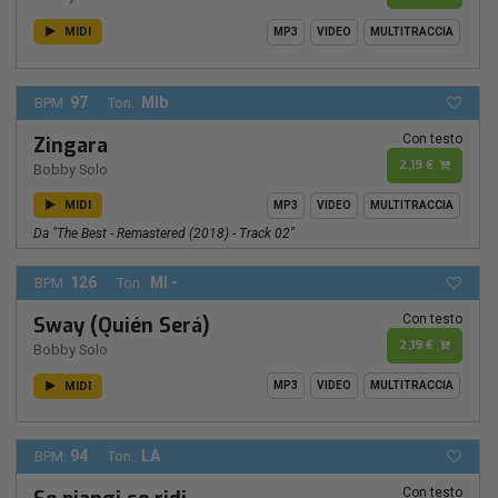
MIDI
MP3
VIDEO
MULTITRACCIA
97
MIb
BPM:
Ton.:
Con testo
Zingara
2,19 €
Bobby Solo
MIDI
MP3
VIDEO
MULTITRACCIA
Da "The Best - Remastered (2018) - Track 02"
126
MI -
BPM:
Ton.:
Con testo
Sway (Quién Será)
2,19 €
Bobby Solo
MIDI
MP3
VIDEO
MULTITRACCIA
94
LA
BPM:
Ton.:
Con testo