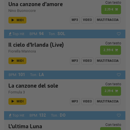
Con testo
Una canzone d'amore
2,19 €
Nino Buonocore
MIDI
MP3
VIDEO
MULTITRACCIA
94
SOL
Top Hit
BPM:
Ton.:
Con testo
Il cielo d'Irlanda (Live)
2,99 €
Fiorella Mannoia
MIDI
MP3
VIDEO
MULTITRACCIA
101
LA
BPM:
Ton.:
Con testo
La canzone del sole
2,19 €
Formula 3
MIDI
MP3
VIDEO
MULTITRACCIA
132
DO
Top Hit
BPM:
Ton.:
Con testo
L'ultima Luna