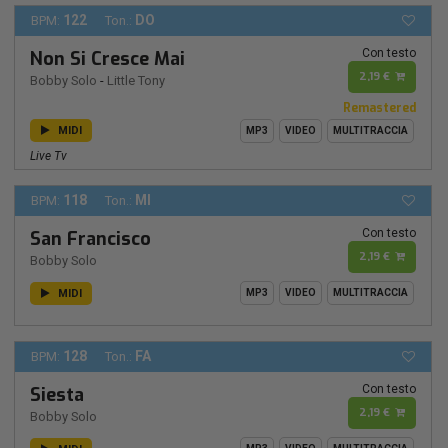
122
DO
BPM:
Ton.:
Con testo
Non Si Cresce Mai
2,19 €
Bobby Solo
-
Little Tony
Remastered
MIDI
MP3
VIDEO
MULTITRACCIA
Live Tv
118
MI
BPM:
Ton.:
Con testo
San Francisco
2,19 €
Bobby Solo
MIDI
MP3
VIDEO
MULTITRACCIA
128
FA
BPM:
Ton.:
Con testo
Siesta
2,19 €
Bobby Solo