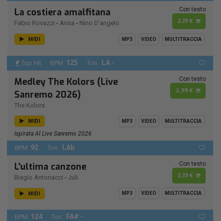
Con testo
La costiera amalfitana
2,19 €
Fabio Rovazzi
-
Arisa
-
Nino D'angelo
MIDI
MP3
VIDEO
MULTITRACCIA
125
LA -
Top Hit
BPM:
Ton.:
Con testo
Medley The Kolors (Live
2,99 €
Sanremo 2026)
The Kolors
MIDI
MP3
VIDEO
MULTITRACCIA
Ispirata Al Live Sanremo 2026
92
LAb
BPM:
Ton.:
Con testo
L'ultima canzone
2,19 €
Biagio Antonacci
-
Juli
MIDI
MP3
VIDEO
MULTITRACCIA
124
FA# -
BPM:
Ton.: