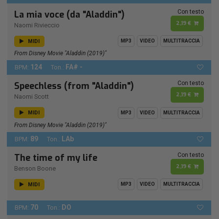
Con testo
La mia voce (da "Aladdin")
2,19 €
Naomi Rivieccio
MIDI
MP3
VIDEO
MULTITRACCIA
From Disney Movie "Aladdin (2019)"
124
FA# -
BPM:
Ton.:
Con testo
Speechless (from "Aladdin")
2,19 €
Naomi Scott
MIDI
MP3
VIDEO
MULTITRACCIA
From Disney Movie "Aladdin (2019)"
89
LAb
BPM:
Ton.:
Con testo
The time of my life
2,19 €
Benson Boone
MIDI
MP3
VIDEO
MULTITRACCIA
70
DO
BPM:
Ton.: