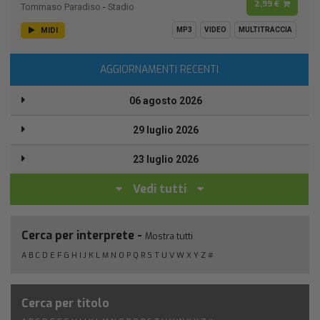
2,99 €
Tommaso Paradiso
-
Stadio
MIDI
MP3
VIDEO
MULTITRACCIA
AGGIORNAMENTI RECENTI
06 agosto 2026
29 luglio 2026
23 luglio 2026
Vedi tutti
Cerca per interprete -
Mostra tutti
A
B
C
D
E
F
G
H
I
J
K
L
M
N
O
P
Q
R
S
T
U
V
W
X
Y
Z
#
Cerca per titolo