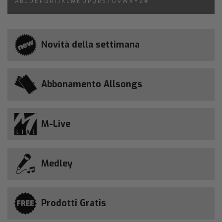
A
B
C
D
E
F
G
H
I
J
K
L
M
N
O
P
Q
R
S
T
U
V
W
X
Y
Z
#
Novità della settimana
Abbonamento Allsongs
M-Live
Medley
Prodotti Gratis