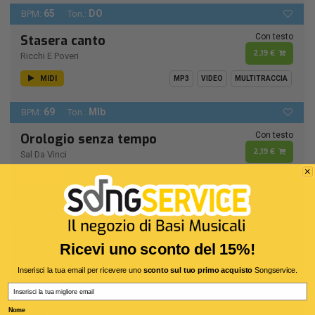
65
DO
BPM:
Ton.:
Con testo
Stasera canto
2,19 €
Ricchi E Poveri
MIDI
MP3
VIDEO
MULTITRACCIA
69
MIb
BPM:
Ton.:
Con testo
Orologio senza tempo
2,19 €
Sal Da Vinci
MIDI
MP3
VIDEO
MULTITRACCIA
76
RE -
BPM:
Ton.:
Con testo
Io ritorno solo
Ricevi uno sconto del 15%!
2,19 €
Formula 3
Inserisci la tua email per ricevere uno
sconto sul tuo primo acquisto
Songservice.
MIDI
MP3
VIDEO
MULTITRACCIA
Email
Remastering 1990
Nome
115
RE -
BPM:
Ton.: