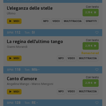
Con testo
L'eleganza delle stelle
2,19 €
Ultimo
MIDI
MP3
VIDEO
MULTITRACCIA
SPARTITI
112
SI
BPM:
Ton.:
Con testo
La regina dell'ultimo tango
2,19 €
Gianni Morandi
Remastered
MIDI
MP3
VIDEO
MULTITRACCIA
118
MIb -
BPM:
Ton.:
Con testo
Canto d'amore
2,19 €
Angelina Mango
-
Marco Mengoni
MIDI
MP3
VIDEO
MULTITRACCIA
128
RE -
BPM:
Ton.: