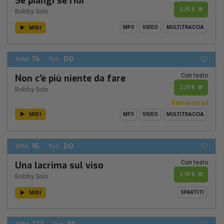
Se piangi se ridi
2,19 €
Bobby Solo
MIDI
MP3
VIDEO
MULTITRACCIA
76
DO
BPM:
Ton.:
Con testo
Non c'è più niente da fare
2,19 €
Bobby Solo
Remastered
MIDI
MP3
VIDEO
MULTITRACCIA
95
DO
BPM:
Ton.:
Con testo
Una lacrima sul viso
2,19 €
Bobby Solo
MIDI
SPARTITI