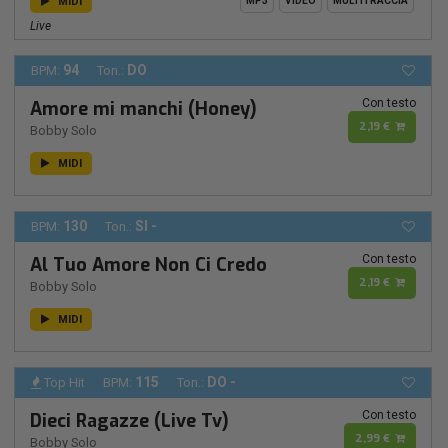
MIDI
MP3
VIDEO
MULTITRACCIA
Live
94
DO
BPM:
Ton.:
Con testo
Amore mi manchi (Honey)
2,19 €
Bobby Solo
MIDI
130
SI -
BPM:
Ton.:
Con testo
Al Tuo Amore Non Ci Credo
2,19 €
Bobby Solo
MIDI
115
DO -
Top Hit
BPM:
Ton.:
Con testo
Dieci Ragazze (Live Tv)
2,99 €
Bobby Solo