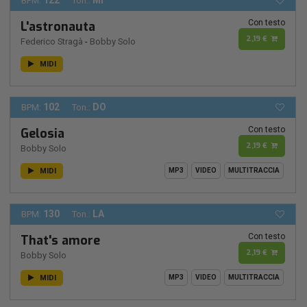
122
MI
BPM:
Ton.:
Con testo
L'astronauta
2,19 €
Federico Stragà
-
Bobby Solo
MIDI
102
DO
BPM:
Ton.:
Con testo
Gelosia
2,19 €
Bobby Solo
MIDI
MP3
VIDEO
MULTITRACCIA
130
LA
BPM:
Ton.:
Con testo
That's amore
2,19 €
Bobby Solo
MIDI
MP3
VIDEO
MULTITRACCIA