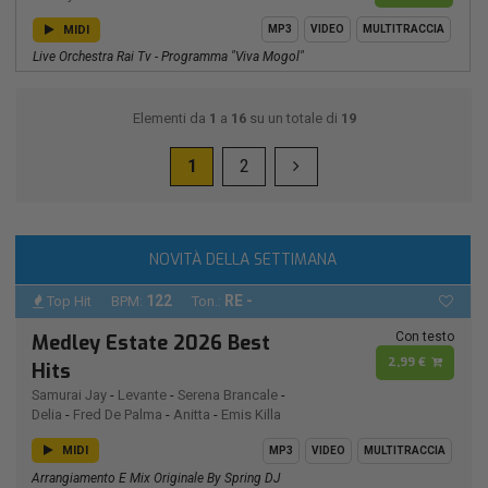
MIDI
MP3
VIDEO
MULTITRACCIA
Live Orchestra Rai Tv - Programma "viva Mogol"
Elementi da
1
a
16
su un totale di
19
1
2
NOVITÀ DELLA SETTIMANA
122
RE -
Top Hit
BPM:
Ton.:
Con testo
Medley Estate 2026 Best
2,99 €
Hits
Samurai Jay
-
Levante
-
Serena Brancale
-
Delia
-
Fred De Palma
-
Anitta
-
Emis Killa
MIDI
MP3
VIDEO
MULTITRACCIA
Arrangiamento E Mix Originale By Spring DJ