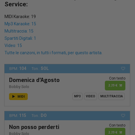
Service:
MIDI Karaoke: 19
Mp3 Karaoke: 15
Multitraccia: 15
Spartiti Digitali: 1
Video: 15
Tutte le canzoni, in tutti i formati, per questo artista.
104
SOL
BPM:
Ton.:
Con testo
Domenica d'Agosto
2,19 €
Bobby Solo
MIDI
MP3
VIDEO
MULTITRACCIA
115
DO
BPM:
Ton.:
Con testo
Non posso perderti
2,19 €
Bobby Solo