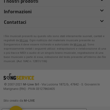
I nostri prodotti
Informazioni
Contattaci
I file musicali presenti su questo sito sono stati interamente suonati, cantati e
registrati da
M-Live
. Ogni riutilizzo del materiale musicale presente su
Songservice.it deve essere richiesto e autorizzato da
M-Live srl
. Sono
espressamente vietati i seguenti utilizzi: estrapolazioni e rielaborazione di una
o più tracce MIDI o audio di un singolo brano musicale, registrazione di una
base musicale o parte di essa, estrazione del testo presente all'interno dei file
musicali. (Aut. SIAE n. 1287/I/106)
© 2007-2021
M-Live Srl
- Via Luciona 1872/b, 47842 - S. Giovanni In
Marignano (RN) - P.IVA 03127860405
Sito creato da
M-LIVE