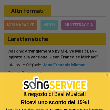
Altri formati
MP3 KARAOKE
VIDEO
MULTITRACCIA
Caratteristiche
Versione:
Arrangiamento by M-Live MusicLab -
Ispirato alla versione "Jean Francoise Michael"
Interprete Originale:
Jean Francois Michael
Genere:
Evergreen
Autore:
Mogol - E.Carrera - R.Jeannot
Durata:
3 Min 52 Sec
Segnatura:
12/8
Ricevi uno sconto del 15%!
BPM:
87
Inserisci la tua email per ricevere uno
sconto sul tuo primo acquisto
Songservice.