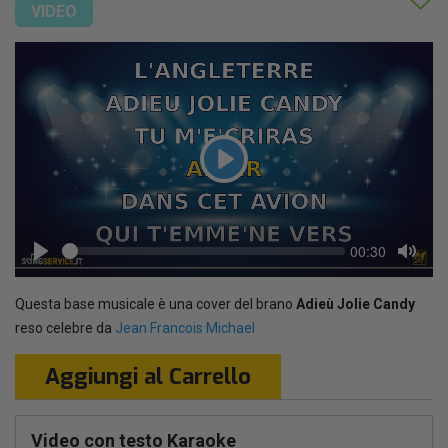
VIDEO
Play
Seek
Current
00:30
time
Play
Toggl
Mute
Questa base musicale è una cover del brano
Adieù Jolie Candy
reso celebre da
Jean Francois Michael
Aggiungi al Carrello
Video con testo Karaoke