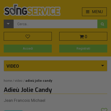
MENU
0
Accedi
Registrati
VIDEO
home
video
adieù jolie candy
Adieù Jolie Candy
Jean Francois Michael