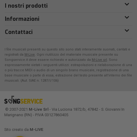
I nostri prodotti
Informazioni
Contattaci
I file musicali presenti su questo sito sono stati interamente suonati, cantati e
registrati da
M-Live
. Ogni riutilizzo del materiale musicale presente su
Songservice.it deve essere richiesto e autorizzato da
M-Live srl
. Sono
espressamente vietati i seguenti utilizzi: estrapolazioni e rielaborazione di una
o più tracce MIDI o audio di un singolo brano musicale, registrazione di una
base musicale o parte di essa, estrazione del testo presente all'interno dei file
musicali. (Aut. SIAE n. 1287/I/106)
© 2007-2021
M-Live Srl
- Via Luciona 1872/b, 47842 - S. Giovanni In
Marignano (RN) - P.IVA 03127860405
Sito creato da
M-LIVE