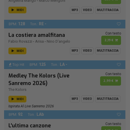
Angelina Mango
-
Marco Mengoni
MIDI
MP3
VIDEO
MULTITRACCIA
128
RE -
BPM:
Ton.:
Con testo
La costiera amalfitana
2,19 €
Fabio Rovazzi
-
Arisa
-
Nino D'angelo
MIDI
MP3
VIDEO
MULTITRACCIA
125
LA -
Top Hit
BPM:
Ton.:
Con testo
Medley The Kolors (Live
2,99 €
Sanremo 2026)
The Kolors
MIDI
MP3
VIDEO
MULTITRACCIA
Ispirata Al Live Sanremo 2026
92
LAb
BPM:
Ton.:
Con testo
L'ultima canzone