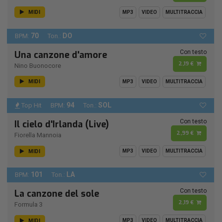
MIDI
MP3
VIDEO
MULTITRACCIA
70
DO
BPM:
Ton.:
Con testo
Una canzone d'amore
2,19 €
Nino Buonocore
MIDI
MP3
VIDEO
MULTITRACCIA
94
SOL
Top Hit
BPM:
Ton.:
Con testo
Il cielo d'Irlanda (Live)
2,99 €
Fiorella Mannoia
MIDI
MP3
VIDEO
MULTITRACCIA
101
LA
BPM:
Ton.:
Con testo
La canzone del sole
2,19 €
Formula 3
MIDI
MP3
VIDEO
MULTITRACCIA