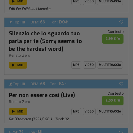
MIDI
MP3
VIDEO
MULTITRACCIA
Edit Per Esibizioni Karaoke
66
DO# -
Top Hit
BPM:
Ton.:
Con testo
Silenzio che lo sguardo tuo
2,99 €
parla per te (Sorry seems to
be the hardest word)
Renato Zero
MIDI
MP3
VIDEO
MULTITRACCIA
68
FA -
Top Hit
BPM:
Ton.:
Con testo
Per non essere così (Live)
2,99 €
Renato Zero
MIDI
MP3
VIDEO
MULTITRACCIA
Da: "Prometeo (1991)" CD 1 - Track 02
72
MI
BPM:
Ton.: