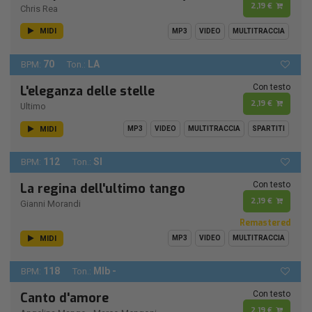
2,19 €
Chris Rea
MIDI
MP3
VIDEO
MULTITRACCIA
70
LA
BPM:
Ton.:
Con testo
L'eleganza delle stelle
2,19 €
Ultimo
MIDI
MP3
VIDEO
MULTITRACCIA
SPARTITI
112
SI
BPM:
Ton.:
Con testo
La regina dell'ultimo tango
2,19 €
Gianni Morandi
Remastered
MIDI
MP3
VIDEO
MULTITRACCIA
118
MIb -
BPM:
Ton.:
Con testo
Canto d'amore
2,19 €