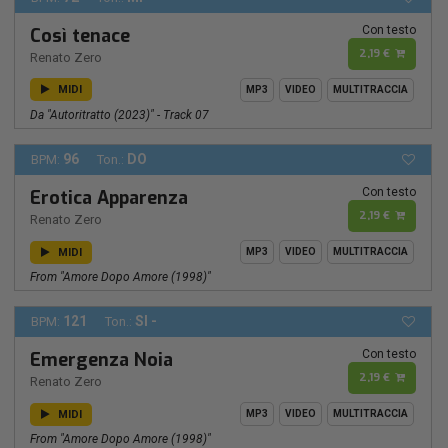
Con testo
Così tenace
2,19 €
Renato Zero
MIDI
MP3
VIDEO
MULTITRACCIA
Da "Autoritratto (2023)" - Track 07
96
DO
BPM:
Ton.:
Con testo
Erotica Apparenza
2,19 €
Renato Zero
MIDI
MP3
VIDEO
MULTITRACCIA
From "amore Dopo Amore (1998)"
121
SI -
BPM:
Ton.:
Con testo
Emergenza Noia
2,19 €
Renato Zero
MIDI
MP3
VIDEO
MULTITRACCIA
From "amore Dopo Amore (1998)"