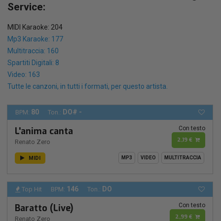
Service:
MIDI Karaoke: 204
Mp3 Karaoke: 177
Multitraccia: 160
Spartiti Digitali: 8
Video: 163
Tutte le canzoni, in tutti i formati, per questo artista.
80
DO# -
BPM:
Ton.:
Con testo
L'anima canta
2,19 €
Renato Zero
MIDI
MP3
VIDEO
MULTITRACCIA
146
DO
Top Hit
BPM:
Ton.:
Con testo
Baratto (Live)
2,99 €
Renato Zero