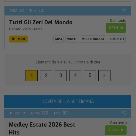
72
LA
BPM:
Ton.:
Con testo
Tutti Gli Zeri Del Mondo
2,19 €
Renato Zero
-
Mina
MIDI
MP3
VIDEO
MULTITRACCIA
SPARTITI
Elementi da
1
a
16
su un totale di
204
1
2
3
4
5
NOVITÀ DELLA SETTIMANA
122
RE -
Top Hit
BPM:
Ton.:
Con testo
Medley Estate 2026 Best
2,99 €
Hits