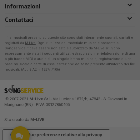
Informazioni
Contattaci
I file musicali presenti su questo sito sono stati interamente suonati, cantati e
registrati da
M-Live
. Ogni riutilizzo del materiale musicale presente su
Songservice.it deve essere richiesto e autorizzato da
M-Live srl
. Sono
espressamente vietati i seguenti utilizzi: estrapolazioni e rielaborazione di una
o più tracce MIDI o audio di un singolo brano musicale, registrazione di una
base musicale o parte di essa, estrazione del testo presente all'interno dei file
musicali. (Aut. SIAE n. 1287/I/106)
© 2007-2021
M-Live Srl
- Via Luciona 1872/b, 47842 - S. Giovanni In
Marignano (RN) - P.IVA 03127860405
Sito creato da
M-LIVE
Le tue preferenze relative alla privacy