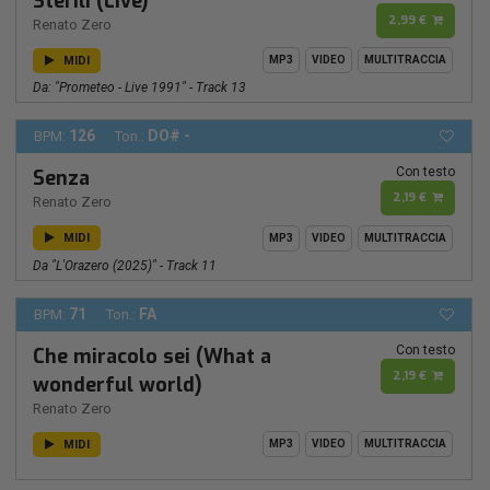
Sterili (Live)
2,99 €
Renato Zero
MIDI
MP3
VIDEO
MULTITRACCIA
Da: "Prometeo - Live 1991" - Track 13
126
DO# -
BPM:
Ton.:
Con testo
Senza
2,19 €
Renato Zero
MIDI
MP3
VIDEO
MULTITRACCIA
Da "L'Orazero (2025)" - Track 11
71
FA
BPM:
Ton.:
Con testo
Che miracolo sei (What a
2,19 €
wonderful world)
Renato Zero
MIDI
MP3
VIDEO
MULTITRACCIA