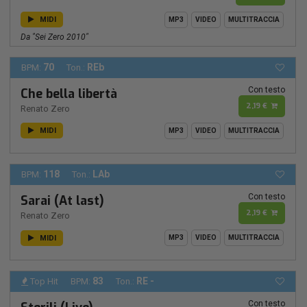
MIDI
MP3
VIDEO
MULTITRACCIA
Da "Sei Zero 2010"
70
REb
BPM:
Ton.:
Con testo
Che bella libertà
2,19 €
Renato Zero
MIDI
MP3
VIDEO
MULTITRACCIA
118
LAb
BPM:
Ton.:
Con testo
Sarai (At last)
2,19 €
Renato Zero
MIDI
MP3
VIDEO
MULTITRACCIA
83
RE -
Top Hit
BPM:
Ton.:
Con testo