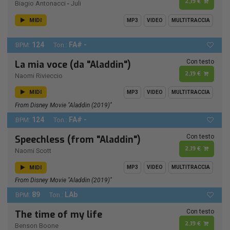
2,19 €
Biagio Antonacci
-
Juli
MIDI
MP3
VIDEO
MULTITRACCIA
124
FA# -
BPM:
Ton.:
Con testo
La mia voce (da "Aladdin")
2,19 €
Naomi Rivieccio
MIDI
MP3
VIDEO
MULTITRACCIA
From Disney Movie "Aladdin (2019)"
124
FA# -
BPM:
Ton.:
Con testo
Speechless (from "Aladdin")
2,19 €
Naomi Scott
MIDI
MP3
VIDEO
MULTITRACCIA
From Disney Movie "Aladdin (2019)"
89
LAb
BPM:
Ton.:
Con testo
The time of my life
2,19 €
Benson Boone