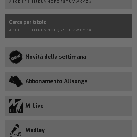
A
B
C
D
E
F
G
H
I
J
K
L
M
N
O
P
Q
R
S
T
U
V
W
X
Y
Z
#
Cerca per titolo
A
B
C
D
E
F
G
H
I
J
K
L
M
N
O
P
Q
R
S
T
U
V
W
X
Y
Z
#
Novità della settimana
Abbonamento Allsongs
M-Live
Medley