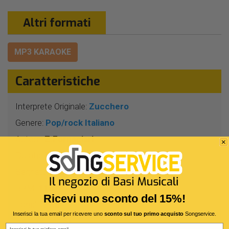
Altri formati
MP3 KARAOKE
Caratteristiche
Interprete Originale:
Zucchero
Genere:
Pop/rock Italiano
Autore:
Z.Fornaciari
Durata:
5 Min 4 Sec
Segnatura:
4/4
BPM:
115
Ricevi uno sconto del 15%!
Tonalità:
RE
Inserisci la tua email per ricevere uno
sconto sul tuo primo acquisto
Songservice.
Harmonizer:
Sì
Email