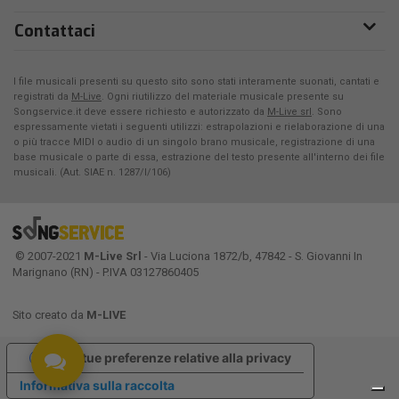
Contattaci
I file musicali presenti su questo sito sono stati interamente suonati, cantati e
registrati da
M-Live
. Ogni riutilizzo del materiale musicale presente su
Songservice.it deve essere richiesto e autorizzato da
M-Live srl
. Sono
espressamente vietati i seguenti utilizzi: estrapolazioni e rielaborazione di una
o più tracce MIDI o audio di un singolo brano musicale, registrazione di una
base musicale o parte di essa, estrazione del testo presente all'interno dei file
musicali. (Aut. SIAE n. 1287/I/106)
© 2007-2021
M-Live Srl
- Via Luciona 1872/b, 47842 - S. Giovanni In
Marignano (RN) - P.IVA 03127860405
Sito creato da
M-LIVE
Le tue preferenze relative alla privacy
Informativa sulla raccolta