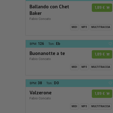
Ballando con Chet
1,89 €
Baker
Fabio Concato
MIDI
MP3
MULTITRACCIA
126
Eb
BPM:
Ton.:
Buonanotte a te
1,89 €
Fabio Concato
MIDI
MP3
MULTITRACCIA
38
DO
BPM:
Ton.:
Valzerone
1,89 €
Fabio Concato
MIDI
MP3
MULTITRACCIA