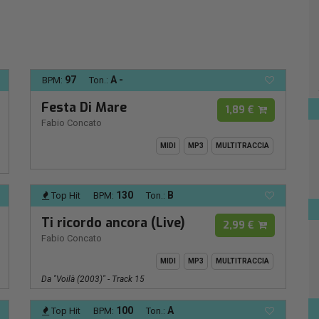
97
A -
BPM:
Ton.:
Festa Di Mare
1,89 €
Fabio Concato
MIDI
MP3
MULTITRACCIA
130
B
Top Hit
BPM:
Ton.:
Ti ricordo ancora (Live)
2,99 €
Fabio Concato
MIDI
MP3
MULTITRACCIA
Da "Voilà (2003)" - Track 15
100
A
Top Hit
BPM:
Ton.: