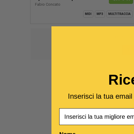
Fabio Concato
MIDI
MP3
MULTITRACCIA
Elementi da
1
Ric
Inserisci la tua emai
Email