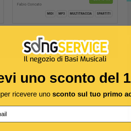
Fabio Concato
MIDI
MP3
MULTITRACCIA
SPARTITI
1
a
16
su un totale di
32
2
evi uno sconto del 
l per ricevere uno
sconto sul tuo primo a