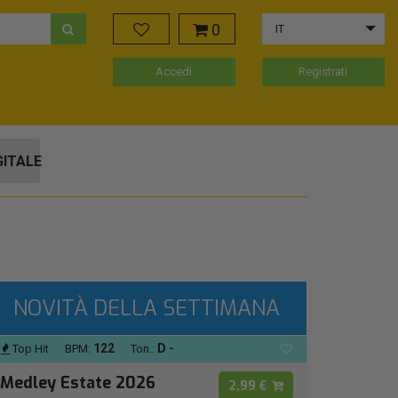
0
IT
Accedi
Registrati
GITALE
NOVITÀ DELLA SETTIMANA
122
D -
Top Hit
BPM:
Ton.:
Medley Estate 2026
2,99 €