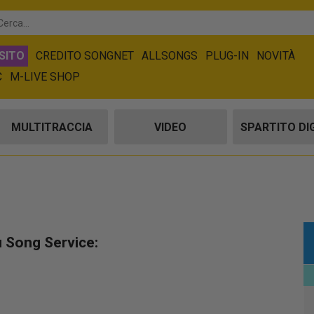
SITO
CREDITO SONGNET
ALLSONGS
PLUG-IN
NOVITÀ
C
M-LIVE SHOP
MULTITRACCIA
VIDEO
SPARTITO DI
u Song Service: