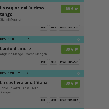
La regina dell'ultimo
1,89 €
tango
Gianni Morandi
MIDI
MP3
MULTITRACCIA
118
Eb -
BPM:
Ton.:
Canto d'amore
1,89 €
Angelina Mango
-
Marco Mengoni
MIDI
MP3
MULTITRACCIA
128
D -
BPM:
Ton.:
La costiera amalfitana
1,89 €
Fabio Rovazzi
-
Arisa
-
Nino
D'angelo
MIDI
MP3
MULTITRACCIA