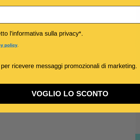
to l'informativa sulla privacy*.
cy policy
.
 per ricevere messaggi promozionali di marketing.
VOGLIO LO SCONTO