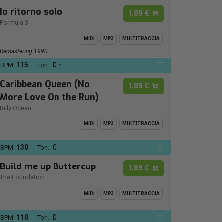
Io ritorno solo
1,89 €
Formula 3
MIDI
MP3
MULTITRACCIA
Remastering 1990
115
D -
BPM:
Ton.:
Caribbean Queen (No
1,89 €
More Love On the Run)
Billy Ocean
MIDI
MP3
MULTITRACCIA
130
C
BPM:
Ton.:
Build me up Buttercup
1,89 €
The Foundation
MIDI
MP3
MULTITRACCIA
110
D
BPM:
Ton.: