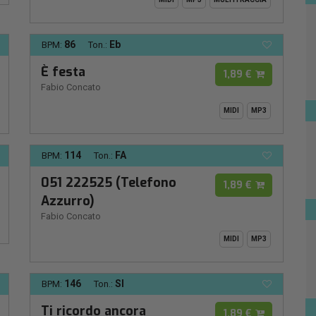
86
Eb
BPM:
Ton.:
È festa
1,89 €
Fabio Concato
MIDI
MP3
114
FA
BPM:
Ton.:
051 222525 (Telefono
1,89 €
Azzurro)
Fabio Concato
MIDI
MP3
146
SI
BPM:
Ton.:
Ti ricordo ancora
1,89 €