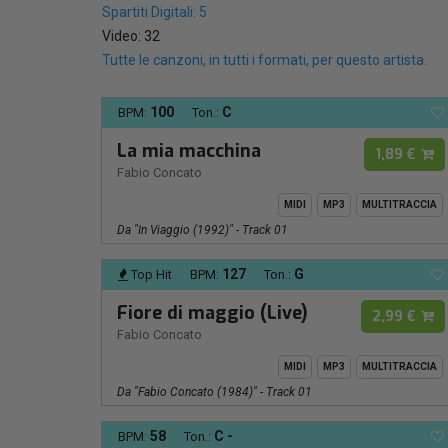
Spartiti Digitali: 5
Video: 32
Tutte le canzoni, in tutti i formati, per questo artista.
100
C
BPM:
Ton.:
La mia macchina
1,89 €
Fabio Concato
MIDI
MP3
MULTITRACCIA
Da "In Viaggio (1992)" - Track 01
127
G
Top Hit
BPM:
Ton.:
Fiore di maggio (Live)
2,99 €
Fabio Concato
MIDI
MP3
MULTITRACCIA
Da "Fabio Concato (1984)" - Track 01
58
C -
BPM:
Ton.: