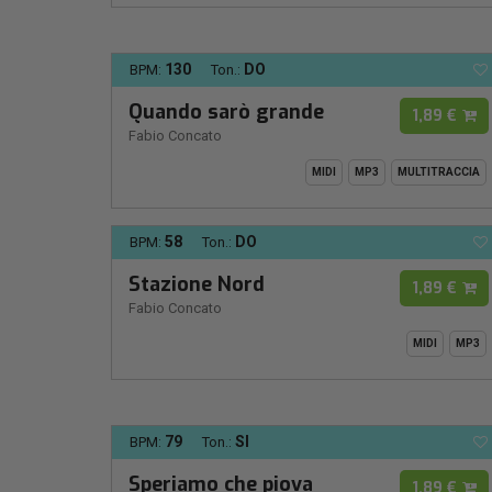
130
DO
BPM:
Ton.:
Quando sarò grande
1,89 €
Fabio Concato
MIDI
MP3
MULTITRACCIA
58
DO
BPM:
Ton.:
Stazione Nord
1,89 €
Fabio Concato
MIDI
MP3
79
SI
BPM:
Ton.:
Speriamo che piova
1,89 €