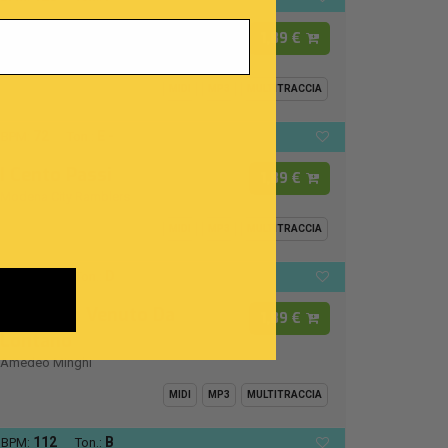
Luca
1,89 €
Raffaella Carrà
MIDI
MP3
MULTITRACCIA
72
E -
BPM:
Ton.:
I Cento Passi
1,89 €
Modena City Ramblers
MIDI
MP3
MULTITRACCIA
126
D
BPM:
Ton.:
Un Uomo Venuto Da
1,89 €
Lontano
Amedeo Minghi
MIDI
MP3
MULTITRACCIA
112
B
BPM:
Ton.: