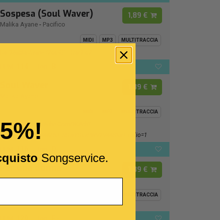
Sospesa (Soul Waver)
1,89 €
Malika Ayane
-
Pacifico
MIDI
MP3
MULTITRACCIA
Da "Malika Ayane (2009)" - Track 02
114
B
BPM:
Ton.:
Soul Waver
1,89 €
Malika Ayane
MIDI
MP3
MULTITRACCIA
15%!
Https://www.youtube.com/watch?
V=wYDsvPWV2V4&list=RDwYDsvPWV2V4&start_radio=1
116
D
BPM:
Ton.:
cquisto
Songservice.
Per una donna
1,89 €
Franco Califano
MIDI
MP3
MULTITRACCIA
120
F -
BPM:
Ton.: