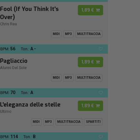
Fool (If You Think It's
1,89 €
Over)
Chris Rea
MIDI
MP3
MULTITRACCIA
56
A -
BPM:
Ton.:
Pagliaccio
1,89 €
Alunni Del Sole
MIDI
MP3
MULTITRACCIA
70
A
BPM:
Ton.:
L'eleganza delle stelle
1,89 €
Ultimo
MIDI
MP3
MULTITRACCIA
SPARTITI
114
B
BPM:
Ton.: