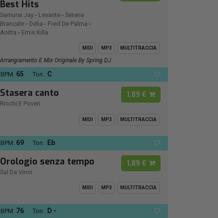
Best Hits
Samurai Jay
-
Levante
-
Serena
Brancale
-
Delia
-
Fred De Palma
-
Anitta
-
Emis Killa
MIDI
MP3
MULTITRACCIA
Arrangiamento E Mix Originale By Spring DJ
65
C
BPM:
Ton.:
Stasera canto
1,89 €
Ricchi E Poveri
MIDI
MP3
MULTITRACCIA
69
Eb
BPM:
Ton.:
Orologio senza tempo
1,89 €
Sal Da Vinci
MIDI
MP3
MULTITRACCIA
76
D -
BPM:
Ton.: