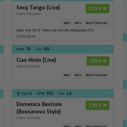
Sexy Tango (Live)
2,99 €
Fabio Concato
MIDI
MP3
MULTITRACCIA
Open Tour 2018: Teatro Dei Sozofili, Modigliana (FC)
27/01/2018
79
DO
BPM:
Ton.:
Ciao Ninin (Live)
1,89 €
Fabio Concato
MIDI
MP3
MULTITRACCIA
152
LA
Top Hit
BPM:
Ton.:
Domenica Bestiale
2,99 €
(Bossanova Style)
Fabio Concato
MIDI
MP3
MULTITRACCIA