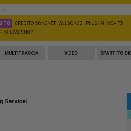
SITO
CREDITO SONGNET
ALLSONGS
PLUG-IN
NOVITÀ
C
M-LIVE SHOP
MULTITRACCIA
VIDEO
SPARTITO DI
g Service: