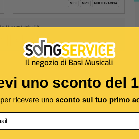
MIDI
MP3
MULTITRACCIA
1
a
16
su un totale di
91
3
4
5
evi uno sconto del 
l per ricevere uno
sconto sul tuo primo a