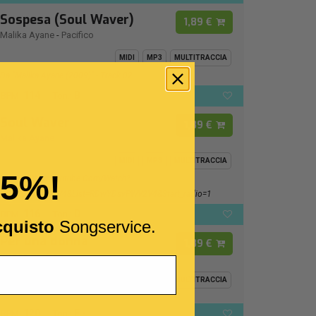
Sospesa (Soul Waver)
1,89 €
Malika Ayane
-
Pacifico
MIDI
MP3
MULTITRACCIA
Da "Malika Ayane (2009)" - Track 02
114
B
BPM:
Ton.:
Soul Waver
1,89 €
Malika Ayane
MIDI
MP3
MULTITRACCIA
15%!
Https://www.youtube.com/watch?
V=wYDsvPWV2V4&list=RDwYDsvPWV2V4&start_radio=1
116
D
BPM:
Ton.:
cquisto
Songservice.
Per una donna
1,89 €
Franco Califano
MIDI
MP3
MULTITRACCIA
120
F -
BPM:
Ton.: