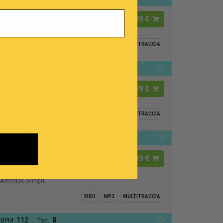
Luca
1,89 €
Raffaella Carrà
MIDI
MP3
MULTITRACCIA
72
E -
BPM:
Ton.:
I Cento Passi
1,89 €
Modena City Ramblers
MIDI
MP3
MULTITRACCIA
126
D
BPM:
Ton.:
Un Uomo Venuto Da
1,89 €
Lontano
Amedeo Minghi
MIDI
MP3
MULTITRACCIA
112
B
BPM:
Ton.: