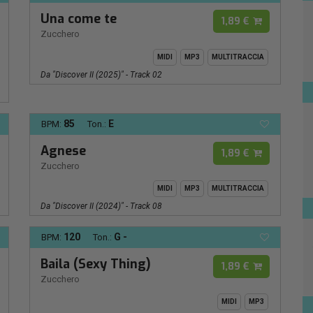
Una come te
1,89 €
Zucchero
MIDI
MP3
MULTITRACCIA
Da "Discover II (2025)" - Track 02
85
E
BPM:
Ton.:
Agnese
1,89 €
Zucchero
MIDI
MP3
MULTITRACCIA
Da "Discover II (2024)" - Track 08
120
G -
BPM:
Ton.:
Baila (Sexy Thing)
1,89 €
Zucchero
MIDI
MP3