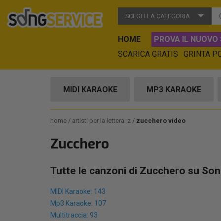
SCEGLI LA CATEGORIA
HOME
PROVA IL NUOVO 
SCARICA GRATIS
GRINTA P
MIDI KARAOKE
MP3 KARAOKE
home
artisti per la lettera: z
zucchero video
Zucchero
Tutte le canzoni di Zucchero su Son
MIDI Karaoke: 143
Mp3 Karaoke: 107
Multitraccia: 93