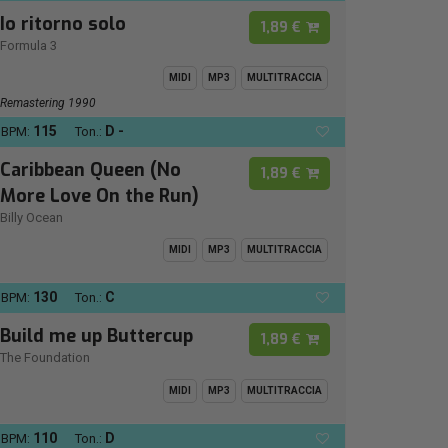
Io ritorno solo
1,89 €
Formula 3
MIDI
MP3
MULTITRACCIA
Remastering 1990
115
D -
BPM:
Ton.:
Caribbean Queen (No
1,89 €
More Love On the Run)
Billy Ocean
MIDI
MP3
MULTITRACCIA
130
C
BPM:
Ton.:
Build me up Buttercup
1,89 €
The Foundation
MIDI
MP3
MULTITRACCIA
110
D
BPM:
Ton.: