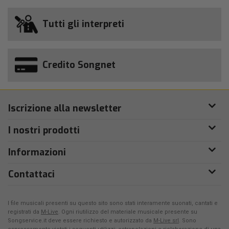
Tutti gli interpreti
Credito Songnet
Iscrizione alla newsletter
I nostri prodotti
Informazioni
Contattaci
I file musicali presenti su questo sito sono stati interamente suonati, cantati e
registrati da
M-Live
. Ogni riutilizzo del materiale musicale presente su
Songservice.it deve essere richiesto e autorizzato da
M-Live srl
. Sono