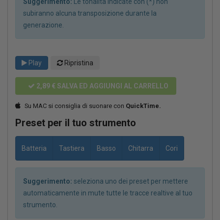
Suggerimento:
Le tonalità indicate con (*) non
subiranno alcuna transposizione durante la
generazione.
Play
Ripristina
2,89 €
SALVA ED AGGIUNGI AL CARRELLO
Su MAC si consiglia di suonare con
QuickTime.
Preset per il tuo strumento
Batteria
Tastiera
Basso
Chitarra
Cori
Suggerimento:
seleziona uno dei preset per mettere
automaticamente in mute tutte le tracce realtive al tuo
strumento.