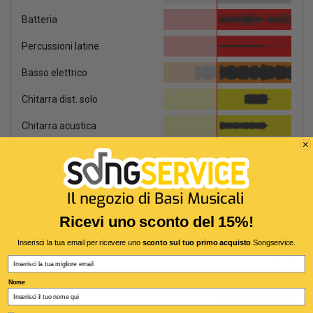
Batteria
Percussioni latine
Basso elettrico
Chitarra dist. solo
Chitarra acustica
Chitarra clean
Chitarra distorta
Pianoforte
Ricevi uno sconto del 15%!
Synth pad
Inserisci la tua email per ricevere uno
sconto sul tuo primo acquisto
Songservice.
Synth solo
Email
Nome
Sezione archi
Effetti audio