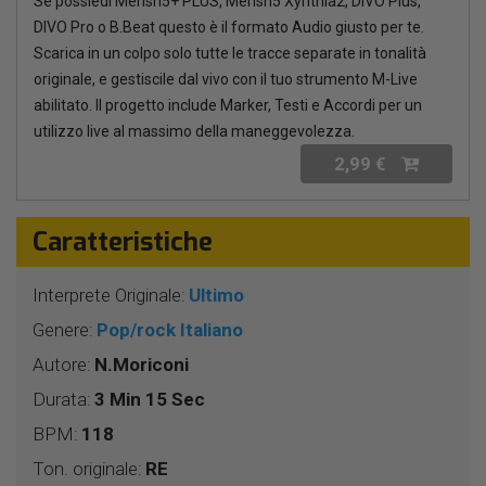
Se possiedi Merish5+ PLUS, Merish5 Xynthia2, DIVO Plus,
DIVO Pro o B.Beat questo è il formato Audio giusto per te.
Scarica in un colpo solo tutte le tracce separate in tonalità
originale, e gestiscile dal vivo con il tuo strumento M-Live
abilitato. Il progetto include Marker, Testi e Accordi per un
utilizzo live al massimo della maneggevolezza.
2,99 €
Caratteristiche
Interprete Originale:
Ultimo
Genere:
Pop/rock Italiano
Autore:
N.Moriconi
Durata:
3 Min 15 Sec
BPM:
118
Ton. originale:
RE