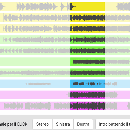
nale per il CLICK
Stereo
Sinistra
Destra
Intro battendo i