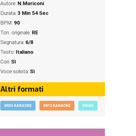
Autore:
N.Moriconi
Durata:
3 Min 54 Sec
BPM:
90
Ton. originale:
RE
Segnatura:
6/8
Testo:
Italiano
Cori:
Sì
Voce solista:
Sì
Altri formati
MIDI KARAOKE
MP3 KARAOKE
VIDEO