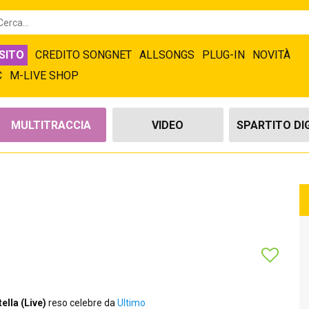
SITO
CREDITO SONGNET
ALLSONGS
PLUG-IN
NOVITÀ
C
M-LIVE SHOP
MULTITRACCIA
VIDEO
SPARTITO DI
ella (Live)
reso celebre da
Ultimo