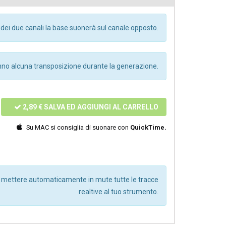
dei due canali la base suonerà sul canale opposto.
anno alcuna transposizione durante la generazione.
2,89 €
SALVA ED AGGIUNGI AL CARRELLO
Su MAC si consiglia di suonare con
QuickTime.
r mettere automaticamente in mute tutte le tracce
realtive al tuo strumento.