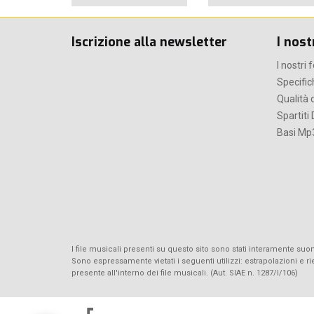
Iscrizione alla newsletter
I nost
I nostri 
Specific
Qualità d
Spartiti 
Basi Mp3
I file musicali presenti su questo sito sono stati interamente suona
Sono espressamente vietati i seguenti utilizzi: estrapolazioni e 
presente all'interno dei file musicali. (Aut. SIAE n. 1287/I/106)