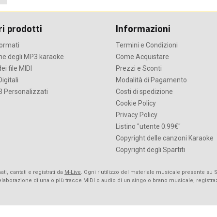
ri prodotti
Informazioni
formati
Termini e Condizioni
he degli MP3 karaoke
Come Acquistare
ei file MIDI
Prezzi e Sconti
Digitali
Modalità di Pagamento
 Personalizzati
Costi di spedizione
Cookie Policy
Privacy Policy
Listino "utente 0.99€"
Copyright delle canzoni Karaoke
Copyright degli Spartiti
ti, cantati e registrati da
M-Live
. Ogni riutilizzo del materiale musicale presente su 
rielaborazione di una o più tracce MIDI o audio di un singolo brano musicale, registr