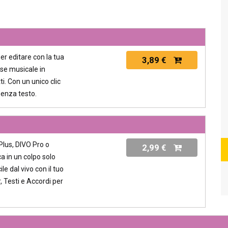
per editare con la tua
3,89 €
ase musicale in
i. Con un unico clic
senza testo.
lus, DIVO Pro o
2,99 €
a in un colpo solo
le dal vivo con il tuo
, Testi e Accordi per