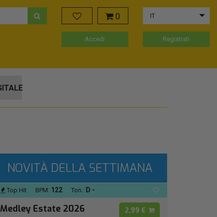
0
IT
Accedi
Registrati
GITALE
NOVITÀ DELLA SETTIMANA
122
D -
Top Hit
BPM:
Ton.:
Medley Estate 2026
2,99 €