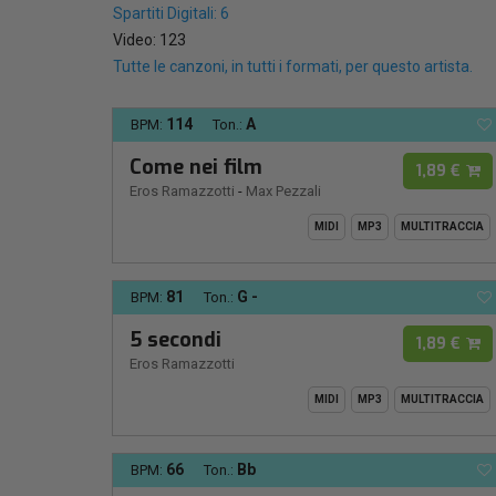
Spartiti Digitali: 6
Video: 123
Tutte le canzoni, in tutti i formati, per questo artista.
114
A
BPM:
Ton.:
Come nei film
1,89 €
Eros Ramazzotti
-
Max Pezzali
MIDI
MP3
MULTITRACCIA
81
G -
BPM:
Ton.:
5 secondi
1,89 €
Eros Ramazzotti
MIDI
MP3
MULTITRACCIA
66
Bb
BPM:
Ton.: