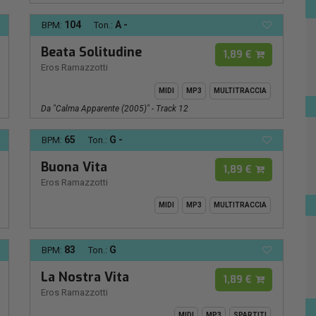
104
A -
BPM:
Ton.:
Beata Solitudine
1,89 €
Eros Ramazzotti
MIDI
MP3
MULTITRACCIA
Da "Calma Apparente (2005)" - Track 12
65
G -
BPM:
Ton.:
Buona Vita
1,89 €
Eros Ramazzotti
MIDI
MP3
MULTITRACCIA
83
G
BPM:
Ton.:
La Nostra Vita
1,89 €
Eros Ramazzotti
MIDI
MP3
SPARTITI