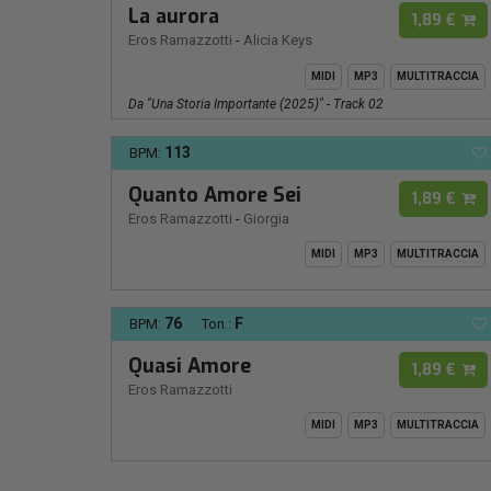
La aurora
1,89 €
Eros Ramazzotti
-
Alicia Keys
MIDI
MP3
MULTITRACCIA
Da "Una Storia Importante (2025)" - Track 02
113
BPM:
Quanto Amore Sei
1,89 €
Eros Ramazzotti
-
Giorgia
MIDI
MP3
MULTITRACCIA
76
F
BPM:
Ton.:
Quasi Amore
1,89 €
Eros Ramazzotti
MIDI
MP3
MULTITRACCIA