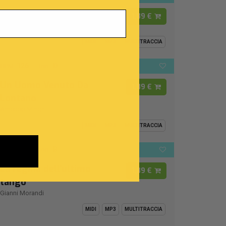
I Cento Passi
1,89 €
Modena City Ramblers
MIDI
MP3
MULTITRACCIA
126
D
BPM:
Ton.:
Un Uomo Venuto Da
1,89 €
Lontano
Amedeo Minghi
MIDI
MP3
MULTITRACCIA
112
B
BPM:
Ton.:
La regina dell'ultimo
1,89 €
tango
Gianni Morandi
MIDI
MP3
MULTITRACCIA