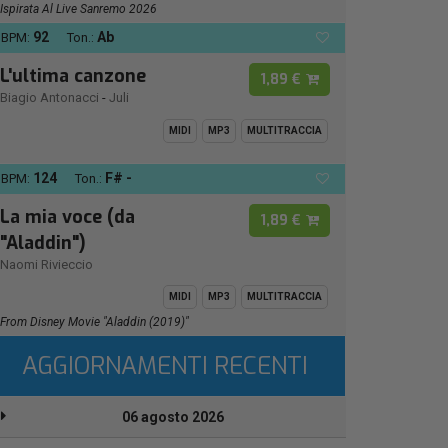
Ispirata Al Live Sanremo 2026
92
Ab
BPM:
Ton.:
L'ultima canzone
1,89 €
Biagio Antonacci
-
Juli
MIDI
MP3
MULTITRACCIA
124
F# -
BPM:
Ton.:
La mia voce (da
1,89 €
"Aladdin")
Naomi Rivieccio
MIDI
MP3
MULTITRACCIA
From Disney Movie "Aladdin (2019)"
AGGIORNAMENTI RECENTI
06 agosto 2026