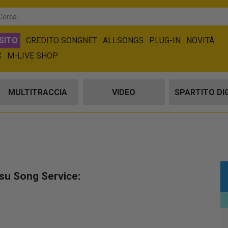
SITO
CREDITO SONGNET
ALLSONGS
PLUG-IN
NOVITÀ
C
M-LIVE SHOP
MULTITRACCIA
VIDEO
SPARTITO DI
 su Song Service: