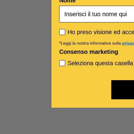
Nome
Privacy policy
Ho preso visione ed accet
*Leggi la nostra informativa sulla
priva
Consenso marketing
Seleziona questa casella