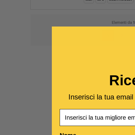
Elementi da
1
1
2
Ric
Inserisci la tua emai
Email