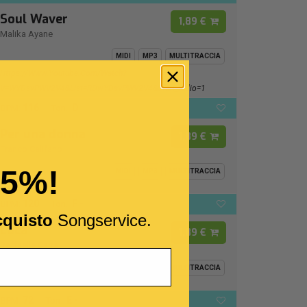
Soul Waver
1,89 €
Malika Ayane
MIDI
MP3
MULTITRACCIA
Https://www.youtube.com/watch?
V=wYDsvPWV2V4&list=RDwYDsvPWV2V4&start_radio=1
116
D
BPM:
Ton.:
Per una donna
1,89 €
Franco Califano
15%!
MIDI
MP3
MULTITRACCIA
120
F -
BPM:
Ton.:
cquisto
Songservice.
Luca
1,89 €
Raffaella Carrà
MIDI
MP3
MULTITRACCIA
72
E -
BPM:
Ton.: