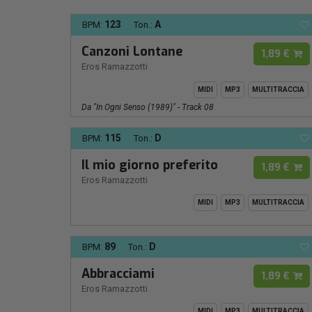
123
A
BPM:
Ton.:
Canzoni Lontane
1,89 €
Eros Ramazzotti
MIDI
MP3
MULTITRACCIA
Da "In Ogni Senso (1989)" - Track 08
115
D
BPM:
Ton.:
Il mio giorno preferito
1,89 €
Eros Ramazzotti
MIDI
MP3
MULTITRACCIA
89
D
BPM:
Ton.:
Abbracciami
1,89 €
Eros Ramazzotti
MIDI
MP3
MULTITRACCIA