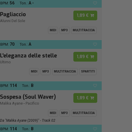
56
A -
BPM:
Ton.:
Pagliaccio
1,89 €
Alunni Del Sole
MIDI
MP3
MULTITRACCIA
70
A
BPM:
Ton.:
L'eleganza delle stelle
1,89 €
Ultimo
MIDI
MP3
MULTITRACCIA
SPARTITI
114
B
BPM:
Ton.:
Sospesa (Soul Waver)
1,89 €
Malika Ayane
-
Pacifico
MIDI
MP3
MULTITRACCIA
Da "Malika Ayane (2009)" - Track 02
114
B
BPM:
Ton.: