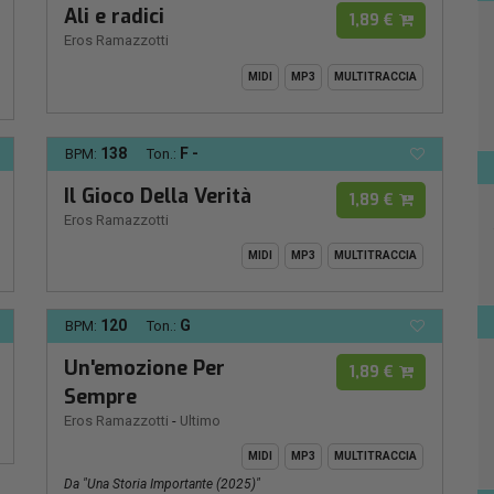
Ali e radici
1,89 €
Eros Ramazzotti
MIDI
MP3
MULTITRACCIA
138
F -
BPM:
Ton.:
Il Gioco Della Verità
1,89 €
Eros Ramazzotti
MIDI
MP3
MULTITRACCIA
120
G
BPM:
Ton.:
Un'emozione Per
1,89 €
Sempre
Eros Ramazzotti
-
Ultimo
MIDI
MP3
MULTITRACCIA
Da "Una Storia Importante (2025)"