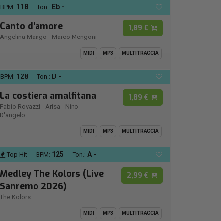
118
Eb -
BPM:
Ton.:
Canto d'amore
1,89 €
Angelina Mango
-
Marco Mengoni
MIDI
MP3
MULTITRACCIA
128
D -
BPM:
Ton.:
La costiera amalfitana
1,89 €
Fabio Rovazzi
-
Arisa
-
Nino
D'angelo
MIDI
MP3
MULTITRACCIA
125
A -
Top Hit
BPM:
Ton.:
Medley The Kolors (Live
2,99 €
Sanremo 2026)
The Kolors
MIDI
MP3
MULTITRACCIA