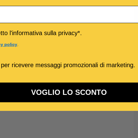
to l'informativa sulla privacy*.
cy policy
.
 per ricevere messaggi promozionali di marketing.
VOGLIO LO SCONTO