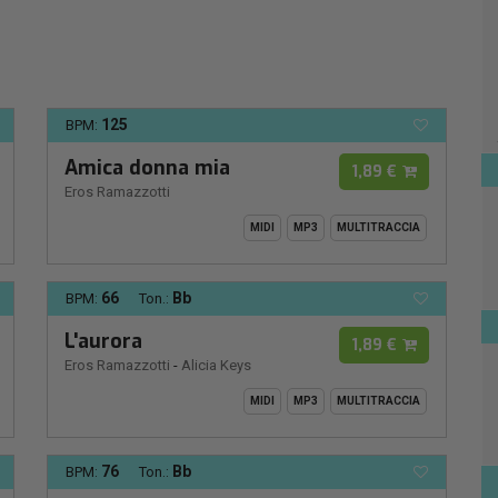
125
BPM:
Amica donna mia
1,89 €
Eros Ramazzotti
MIDI
MP3
MULTITRACCIA
66
Bb
BPM:
Ton.:
L'aurora
1,89 €
Eros Ramazzotti
-
Alicia Keys
MIDI
MP3
MULTITRACCIA
76
Bb
BPM:
Ton.: