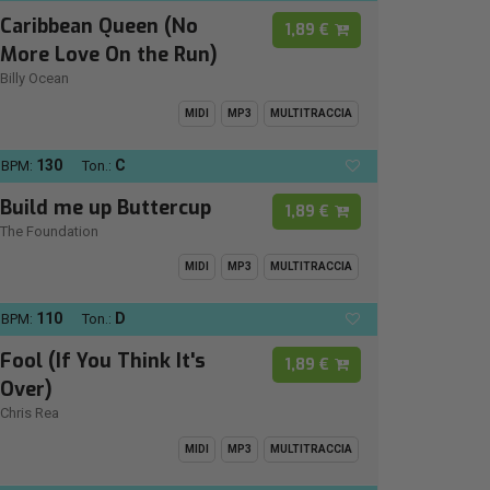
Caribbean Queen (No
1,89 €
More Love On the Run)
Billy Ocean
MIDI
MP3
MULTITRACCIA
130
C
BPM:
Ton.:
Build me up Buttercup
1,89 €
The Foundation
MIDI
MP3
MULTITRACCIA
110
D
BPM:
Ton.:
Fool (If You Think It's
1,89 €
Over)
Chris Rea
MIDI
MP3
MULTITRACCIA