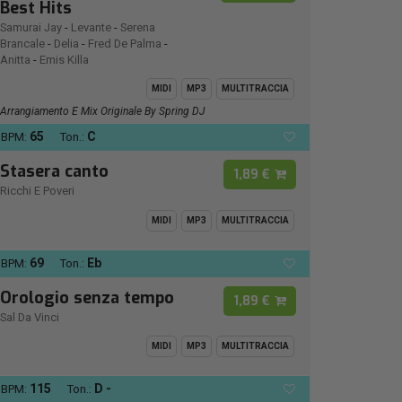
Best Hits
Samurai Jay
-
Levante
-
Serena
Brancale
-
Delia
-
Fred De Palma
-
Anitta
-
Emis Killa
MIDI
MP3
MULTITRACCIA
Arrangiamento E Mix Originale By Spring DJ
65
C
BPM:
Ton.:
Stasera canto
1,89 €
Ricchi E Poveri
MIDI
MP3
MULTITRACCIA
69
Eb
BPM:
Ton.:
Orologio senza tempo
1,89 €
Sal Da Vinci
MIDI
MP3
MULTITRACCIA
115
D -
BPM:
Ton.: