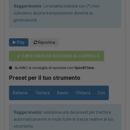
Suggerimento:
Le tonalità indicate con (*) non
subiranno alcuna transposizione durante la
generazione.
Play
Ripristina
2,89 €
SALVA ED AGGIUNGI AL CARRELLO
Su MAC si consiglia di suonare con
QuickTime.
Preset per il tuo strumento
Batteria
Tastiera
Basso
Chitarra
Cori
Suggerimento:
seleziona uno dei preset per mettere
automaticamente in mute tutte le tracce realtive al tuo
strumento.