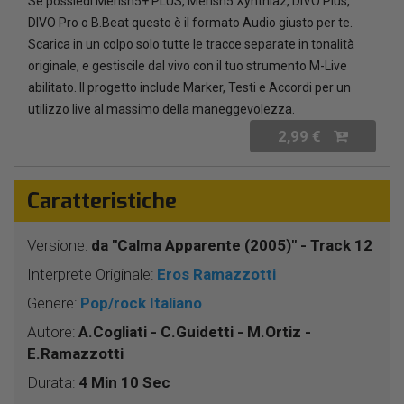
Se possiedi Merish5+ PLUS, Merish5 Xynthia2, DIVO Plus,
DIVO Pro o B.Beat questo è il formato Audio giusto per te.
Scarica in un colpo solo tutte le tracce separate in tonalità
originale, e gestiscile dal vivo con il tuo strumento M-Live
abilitato. Il progetto include Marker, Testi e Accordi per un
utilizzo live al massimo della maneggevolezza.
2,99 €
Caratteristiche
Versione:
da "Calma Apparente (2005)" - Track 12
Interprete Originale:
Eros Ramazzotti
Genere:
Pop/rock Italiano
Autore:
A.Cogliati - C.Guidetti - M.Ortiz -
E.Ramazzotti
Durata:
4 Min 10 Sec