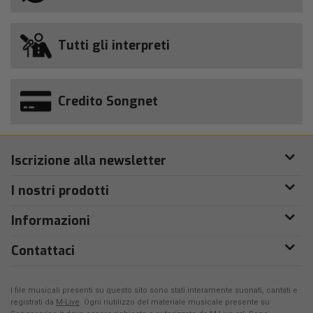
Tutti gli interpreti
Credito Songnet
Iscrizione alla newsletter
I nostri prodotti
Informazioni
Contattaci
I file musicali presenti su questo sito sono stati interamente suonati, cantati e
registrati da
M-Live
. Ogni riutilizzo del materiale musicale presente su