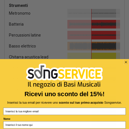
Strumenti
Metronomo
Batteria
Percussioni latine
Basso elettrico
Chitarra acustica lead
Chitarra acustica rhythm
Chitarra crunch
Chitarra nylon lead
Ricevi uno sconto del 15%!
Piano elettrico
Inserisci la tua email per ricevere uno
sconto sul tuo primo acquisto
Songservice.
Email
Pianoforte
Nome
Organo