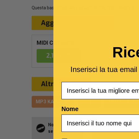
Questa base musicale è una cover del brano
Beata Sol
Aggiungi al Carrello
MIDI Con testo
Ric
2,19 €
Inserisci la tua emai
Altri formati
Email
MP3 KARAOKE
VIDEO
MULTITRACC
Nome
Novità della
Abbonament
settimana
Allsongs