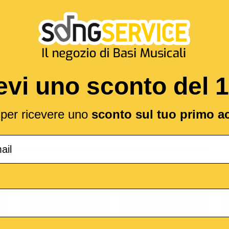
itudine
reso celebre da
Eros Ramazzotti
MIDI Senza testo
evi uno sconto del 
2,19 €
l per ricevere uno
sconto sul tuo primo a
(*
IA
o
M-Live
Medley