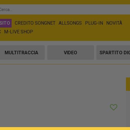
SITO
CREDITO SONGNET
ALLSONGS
PLUG-IN
NOVITÀ
C
M-LIVE SHOP
MULTITRACCIA
VIDEO
SPARTITO DI