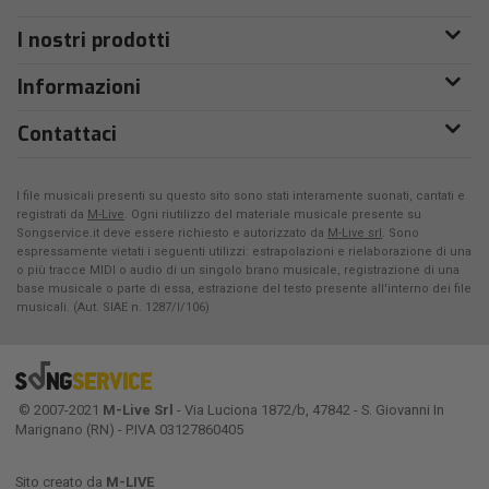
I nostri prodotti
Informazioni
Contattaci
I file musicali presenti su questo sito sono stati interamente suonati, cantati e
registrati da
M-Live
. Ogni riutilizzo del materiale musicale presente su
Songservice.it deve essere richiesto e autorizzato da
M-Live srl
. Sono
espressamente vietati i seguenti utilizzi: estrapolazioni e rielaborazione di una
o più tracce MIDI o audio di un singolo brano musicale, registrazione di una
base musicale o parte di essa, estrazione del testo presente all'interno dei file
musicali. (Aut. SIAE n. 1287/I/106)
© 2007-2021
M-Live Srl
- Via Luciona 1872/b, 47842 - S. Giovanni In
Marignano (RN) - P.IVA 03127860405
Sito creato da
M-LIVE