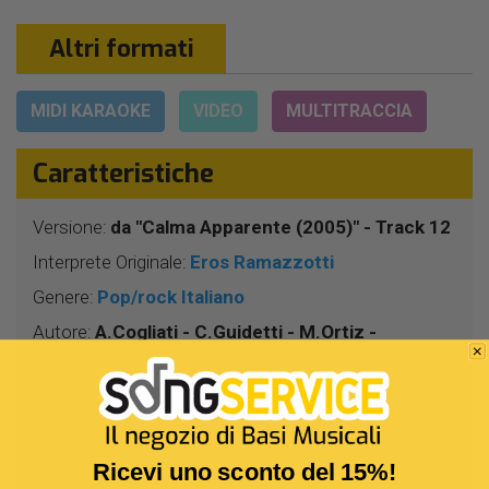
Altri formati
MIDI KARAOKE
VIDEO
MULTITRACCIA
Caratteristiche
Versione:
da "Calma Apparente (2005)" - Track 12
Interprete Originale:
Eros Ramazzotti
Genere:
Pop/rock Italiano
Autore:
A.Cogliati - C.Guidetti - M.Ortiz -
E.Ramazzotti
Durata:
4 Min 10 Sec
Segnatura:
4/4
BPM:
104
Ricevi uno sconto del 15%!