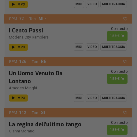
MP3
MIDI
VIDEO
MULTITRACCIA
72
MI -
BPM:
Ton.:
Con testo
I Cento Passi
1,89 €
Modena City Ramblers
MP3
MIDI
VIDEO
MULTITRACCIA
126
RE
BPM:
Ton.:
Con testo
Un Uomo Venuto Da
1,89 €
Lontano
Amedeo Minghi
MP3
MIDI
VIDEO
MULTITRACCIA
112
SI
BPM:
Ton.:
Con testo
La regina dell'ultimo tango
1,89 €
Gianni Morandi