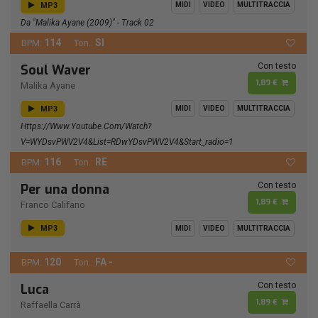
MP3
MIDI
VIDEO
MULTITRACCIA
Da "Malika Ayane (2009)" - Track 02
114
SI
BPM:
Ton.:
Con testo
Soul Waver
1,89 €
Malika Ayane
MP3
MIDI
VIDEO
MULTITRACCIA
Https://www.youtube.com/watch?
V=wYDsvPWV2V4&list=RDwYDsvPWV2V4&start_radio=1
116
RE
BPM:
Ton.:
Con testo
Per una donna
1,89 €
Franco Califano
MP3
MIDI
VIDEO
MULTITRACCIA
120
FA -
BPM:
Ton.:
Con testo
Luca
1,89 €
Raffaella Carrà