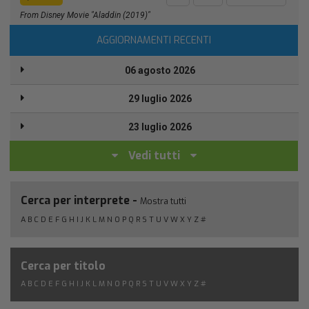
From Disney Movie "Aladdin (2019)"
AGGIORNAMENTI RECENTI
06 agosto 2026
29 luglio 2026
23 luglio 2026
Vedi tutti
Cerca per interprete -
Mostra tutti
A
B
C
D
E
F
G
H
I
J
K
L
M
N
O
P
Q
R
S
T
U
V
W
X
Y
Z
#
Cerca per titolo
A
B
C
D
E
F
G
H
I
J
K
L
M
N
O
P
Q
R
S
T
U
V
W
X
Y
Z
#