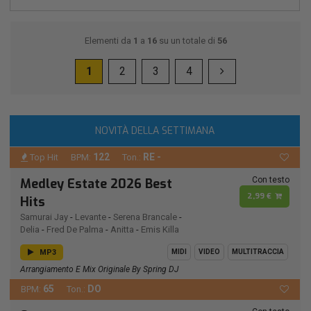
Elementi da
1
a
16
su un totale di
56
1
2
3
4
NOVITÀ DELLA SETTIMANA
122
RE -
Top Hit
BPM:
Ton.:
Con testo
Medley Estate 2026 Best
2,99 €
Hits
Samurai Jay
-
Levante
-
Serena Brancale
-
Delia
-
Fred De Palma
-
Anitta
-
Emis Killa
MP3
MIDI
VIDEO
MULTITRACCIA
Arrangiamento E Mix Originale By Spring DJ
65
DO
BPM:
Ton.: