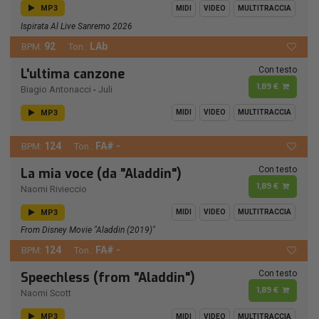
MP3
MIDI
VIDEO
MULTITRACCIA
Ispirata Al Live Sanremo 2026
92
LAb
BPM:
Ton.:
Con testo
L'ultima canzone
1,89 €
Biagio Antonacci
-
Juli
MP3
MIDI
VIDEO
MULTITRACCIA
124
FA# -
BPM:
Ton.:
Con testo
La mia voce (da "Aladdin")
1,89 €
Naomi Rivieccio
MP3
MIDI
VIDEO
MULTITRACCIA
From Disney Movie "Aladdin (2019)"
124
FA# -
BPM:
Ton.:
Con testo
Speechless (from "Aladdin")
1,89 €
Naomi Scott
MP3
MIDI
VIDEO
MULTITRACCIA