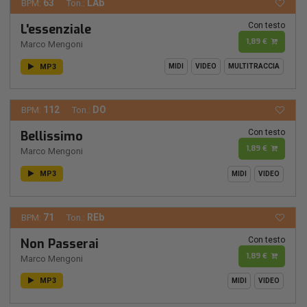
63
LAb
BPM:
Ton.:
Con testo
L'essenziale
1,89 €
Marco Mengoni
MP3
MIDI
VIDEO
MULTITRACCIA
112
DO
BPM:
Ton.:
Con testo
Bellissimo
1,89 €
Marco Mengoni
MP3
MIDI
VIDEO
71
REb
BPM:
Ton.:
Con testo
Non Passerai
1,89 €
Marco Mengoni
MP3
MIDI
VIDEO