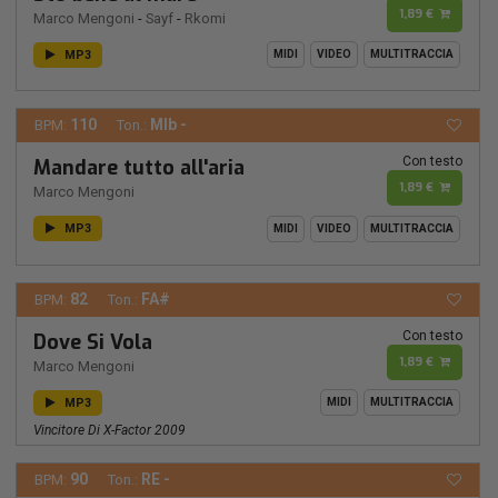
1,89 €
Marco Mengoni
-
Sayf
-
Rkomi
MP3
MIDI
VIDEO
MULTITRACCIA
110
MIb -
BPM:
Ton.:
Con testo
Mandare tutto all'aria
1,89 €
Marco Mengoni
MP3
MIDI
VIDEO
MULTITRACCIA
82
FA#
BPM:
Ton.:
Con testo
Dove Si Vola
1,89 €
Marco Mengoni
MP3
MIDI
MULTITRACCIA
Vincitore Di X-Factor 2009
90
RE -
BPM:
Ton.: