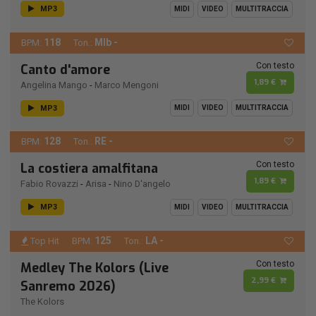
MP3
MIDI
VIDEO
MULTITRACCIA
118
MIb -
BPM:
Ton.:
Con testo
Canto d'amore
1,89 €
Angelina Mango
-
Marco Mengoni
MP3
MIDI
VIDEO
MULTITRACCIA
128
RE -
BPM:
Ton.:
Con testo
La costiera amalfitana
1,89 €
Fabio Rovazzi
-
Arisa
-
Nino D'angelo
MP3
MIDI
VIDEO
MULTITRACCIA
125
LA -
Top Hit
BPM:
Ton.:
Con testo
Medley The Kolors (Live
2,99 €
Sanremo 2026)
The Kolors