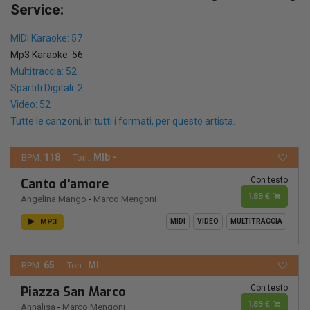
Service:
MIDI Karaoke: 57
Mp3 Karaoke: 56
Multitraccia: 52
Spartiti Digitali: 2
Video: 52
Tutte le canzoni, in tutti i formati, per questo artista.
118
MIb -
BPM:
Ton.:
Con testo
Canto d'amore
1,89 €
Angelina Mango
-
Marco Mengoni
MP3
MIDI
VIDEO
MULTITRACCIA
65
MI
BPM:
Ton.:
Con testo
Piazza San Marco
1,89 €
Annalisa
-
Marco Mengoni