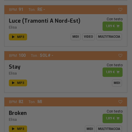
91
RE -
BPM:
Ton.:
Con testo
Luce (Tramonti A Nord-Est)
1,89 €
Elisa
MP3
MIDI
VIDEO
MULTITRACCIA
100
SOL# -
BPM:
Ton.:
Con testo
Stay
1,89 €
Elisa
MP3
MIDI
82
MI
BPM:
Ton.:
Con testo
Broken
1,89 €
Elisa
MP3
MIDI
MULTITRACCIA