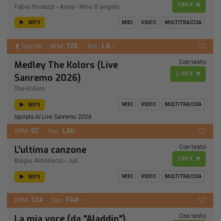
1,89 €
Fabio Rovazzi
-
Arisa
-
Nino D'angelo
MP3
MIDI
VIDEO
MULTITRACCIA
125
LA -
Top Hit
BPM:
Ton.:
Con testo
Medley The Kolors (Live
2,99 €
Sanremo 2026)
The Kolors
MP3
MIDI
VIDEO
MULTITRACCIA
Ispirata Al Live Sanremo 2026
92
LAb
BPM:
Ton.:
Con testo
L'ultima canzone
1,89 €
Biagio Antonacci
-
Juli
MP3
MIDI
VIDEO
MULTITRACCIA
124
FA# -
BPM:
Ton.:
Con testo
La mia voce (da "Aladdin")