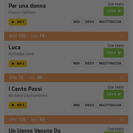
Con testo
Per una donna
1,89 €
Franco Califano
MP3
MIDI
VIDEO
MULTITRACCIA
120
FA -
BPM:
Ton.:
Con testo
Luca
1,89 €
Raffaella Carrà
MP3
MIDI
VIDEO
MULTITRACCIA
72
MI -
BPM:
Ton.:
Con testo
I Cento Passi
1,89 €
Modena City Ramblers
MP3
MIDI
VIDEO
MULTITRACCIA
126
RE
BPM:
Ton.:
Con testo
Un Uomo Venuto Da