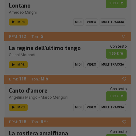
1,89 €
Lontano
Amedeo Minghi
MP3
MIDI
VIDEO
MULTITRACCIA
112
SI
BPM:
Ton.:
Con testo
La regina dell'ultimo tango
1,89 €
Gianni Morandi
MP3
MIDI
VIDEO
MULTITRACCIA
118
MIb -
BPM:
Ton.:
Con testo
Canto d'amore
1,89 €
Angelina Mango
-
Marco Mengoni
MP3
MIDI
VIDEO
MULTITRACCIA
128
RE -
BPM:
Ton.:
Con testo
La costiera amalfitana