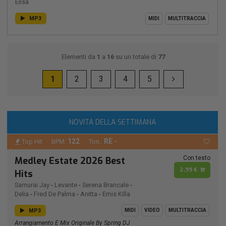
Elisa
MP3
MIDI
MULTITRACCIA
Elementi da
1
a
16
su un totale di
77
1
2
3
4
5
NOVITÀ DELLA SETTIMANA
122
RE -
Top Hit
BPM:
Ton.:
Con testo
Medley Estate 2026 Best
2,99 €
Hits
Samurai Jay
-
Levante
-
Serena Brancale
-
Delia
-
Fred De Palma
-
Anitta
-
Emis Killa
MP3
MIDI
VIDEO
MULTITRACCIA
Arrangiamento E Mix Originale By Spring DJ