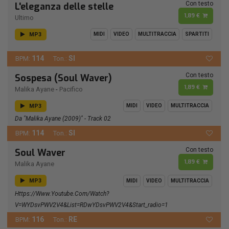
Con testo
L'eleganza delle stelle
1,89 €
Ultimo
MP3
MIDI
VIDEO
MULTITRACCIA
SPARTITI
114
SI
BPM:
Ton.:
Con testo
Sospesa (Soul Waver)
1,89 €
Malika Ayane
-
Pacifico
MP3
MIDI
VIDEO
MULTITRACCIA
Da "Malika Ayane (2009)" - Track 02
114
SI
BPM:
Ton.:
Con testo
Soul Waver
1,89 €
Malika Ayane
MP3
MIDI
VIDEO
MULTITRACCIA
Https://www.youtube.com/watch?
V=wYDsvPWV2V4&list=RDwYDsvPWV2V4&start_radio=1
116
RE
BPM:
Ton.: