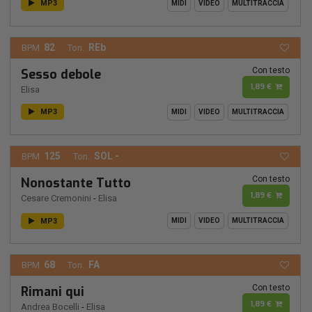
MP3
MIDI
VIDEO
MULTITRACCIA
82
REb
BPM:
Ton.:
Con testo
Sesso debole
1,89 €
Elisa
MP3
MIDI
VIDEO
MULTITRACCIA
125
SOL -
BPM:
Ton.:
Con testo
Nonostante Tutto
1,89 €
Cesare Cremonini
-
Elisa
MP3
MIDI
VIDEO
MULTITRACCIA
68
FA
BPM:
Ton.:
Con testo
Rimani qui
1,89 €
Andrea Bocelli
-
Elisa