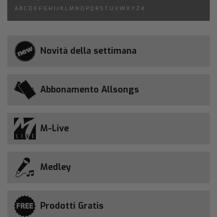
A
B
C
D
E
F
G
H
I
J
K
L
M
N
O
P
Q
R
S
T
U
V
W
X
Y
Z
#
Novità della settimana
Abbonamento Allsongs
M-Live
Medley
Prodotti Gratis