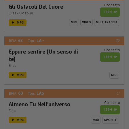
Con testo
Gli Ostacoli Del Cuore
1,89 €
Elisa
-
Ligabue
MP3
MIDI
VIDEO
MULTITRACCIA
63
LA -
BPM:
Ton.:
Con testo
Eppure sentire (Un senso di
1,89 €
te)
Elisa
MP3
MIDI
60
LAb
BPM:
Ton.:
Con testo
Almeno Tu Nell'universo
1,89 €
Elisa
MP3
MIDI
SPARTITI