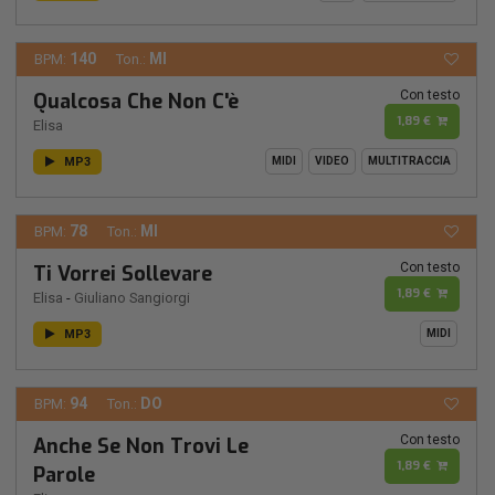
140
MI
BPM:
Ton.:
Con testo
Qualcosa Che Non C'è
1,89 €
Elisa
MP3
MIDI
VIDEO
MULTITRACCIA
78
MI
BPM:
Ton.:
Con testo
Ti Vorrei Sollevare
1,89 €
Elisa
-
Giuliano Sangiorgi
MP3
MIDI
94
DO
BPM:
Ton.:
Con testo
Anche Se Non Trovi Le
1,89 €
Parole