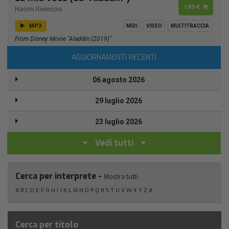
1,89 €
Naomi Rivieccio
MP3
MIDI
VIDEO
MULTITRACCIA
From Disney Movie "Aladdin (2019)"
AGGIORNAMENTI RECENTI
06 agosto 2026
29 luglio 2026
23 luglio 2026
Vedi tutti
Cerca per interprete -
Mostra tutti
A
B
C
D
E
F
G
H
I
J
K
L
M
N
O
P
Q
R
S
T
U
V
W
X
Y
Z
#
Cerca per titolo