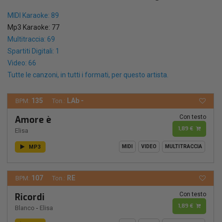
MIDI Karaoke: 89
Mp3 Karaoke: 77
Multitraccia: 69
Spartiti Digitali: 1
Video: 66
Tutte le canzoni, in tutti i formati, per questo artista.
135
LAb -
BPM:
Ton.:
Con testo
Amore è
1,89 €
Elisa
MP3
MIDI
VIDEO
MULTITRACCIA
107
RE
BPM:
Ton.:
Con testo
Ricordi
1,89 €
Blanco
-
Elisa