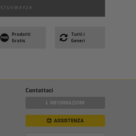
S
T
U
V
W
X
Y
Z
#
Prodotti
Tutti i
Gratis
Generi
Contattaci
INFORMAZIONI
ASSISTENZA