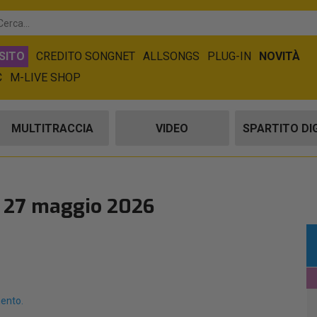
SITO
CREDITO SONGNET
ALLSONGS
PLUG-IN
NOVITÀ
C
M-LIVE SHOP
MULTITRACCIA
VIDEO
SPARTITO DI
l 27 maggio 2026
mento.