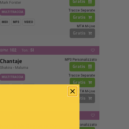
Gratis
Mark Forster
Tracce Separate
MULTITRACCIA
Gratis
MIDI
MP3
VIDEO
MTA M-Live
Gratis
102
SI
BPM:
Ton.:
MP3 Personalizzato
Chantaje
Gratis
Shakira
-
Maluma
Tracce Separate
MULTITRACCIA
Gratis
MIDI
MP3
VIDEO
MTA M-Live
Gratis
86
SOL
BPM:
Ton.:
MP3 Personalizzato
Non Je Ne Regrette Rien