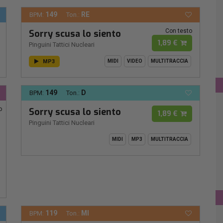
149
RE
BPM:
Ton.:
Con testo
Sorry scusa lo siento
1,89 €
Pinguini Tattici Nucleari
MP3
MIDI
VIDEO
MULTITRACCIA
149
D
BPM:
Ton.:
o
Sorry scusa lo siento
1,89 €
Pinguini Tattici Nucleari
MIDI
MP3
MULTITRACCIA
119
MI
BPM:
Ton.: