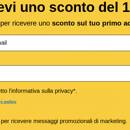
evi uno sconto del 
MP3
VIDEO
MULTITRACCIA
Eurovision 2026 Winner
l per ricevere uno
sconto sul tuo primo a
133
C#
BPM:
Ton.:
o
Bangaranga
1,89 €
Dara
MP3
MULTITRACCIA
Eurovision 2026 Winner
to l'informativa sulla privacy*.
124
REb
BPM:
Ton.:
cy policy
.
Con testo
Rugiada
1,89 €
Arisa
 per ricevere messaggi promozionali di marketing.
MP3
MIDI
VIDEO
MULTITRACCIA