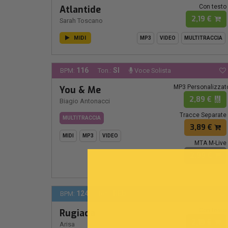
Con testo
Atlantide
2,19 €
Sarah Toscano
MIDI
MP3
VIDEO
MULTITRACCIA
116
SI
BPM:
Ton.:
Voce Solista
MP3 Personalizzat
You & Me
2,89 €
Biagio Antonacci
Tracce Separate
MULTITRACCIA
3,89 €
MIDI
MP3
VIDEO
MTA M-Live
2,99 €
124
REb
BPM:
Ton.:
Con testo
Rugiada
2,19 €
Arisa