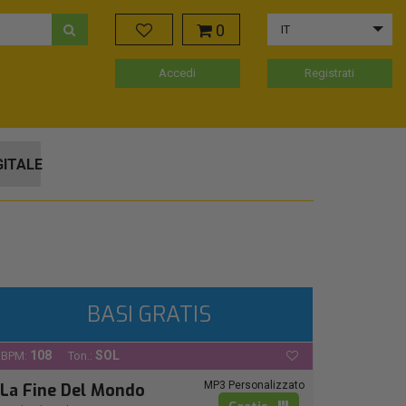
0
IT
Accedi
Registrati
GITALE
BASI GRATIS
108
SOL
BPM:
Ton.:
MP3 Personalizzato
La Fine Del Mondo