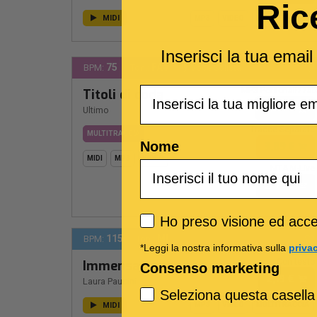
Ric
MIDI
MP3
VIDEO
MULTITRACCIA
Inserisci la tua emai
75
FA#
BPM:
Ton.:
Voce Solista
Email
MP3 Personalizzat
Titoli di coda
2,89 €
Ultimo
Tracce Separate
MULTITRACCIA
Nome
3,89 €
MIDI
MP3
VIDEO
MTA M-Live
2,99 €
Privacy policy
Ho preso visione ed accet
115
MI
BPM:
Ton.:
*Leggi la nostra informativa sulla
priva
Con testo
Immensamente
Consenso marketing
2,19 €
Laura Pausini
Seleziona questa casella
MIDI
MP3
VIDEO
MULTITRACCIA