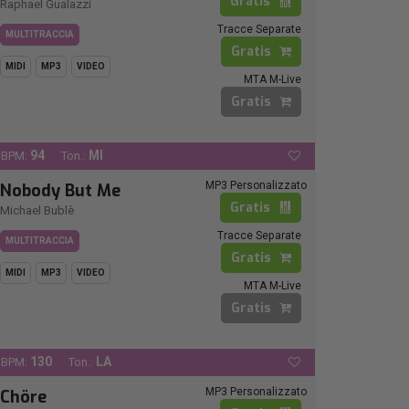
Gratis
Raphael Gualazzi
Tracce Separate
MULTITRACCIA
Gratis
MIDI
MP3
VIDEO
MTA M-Live
Gratis
94
MI
BPM:
Ton.:
MP3 Personalizzato
Nobody But Me
Gratis
Michael Bublè
Tracce Separate
MULTITRACCIA
Gratis
MIDI
MP3
VIDEO
MTA M-Live
Gratis
130
LA
BPM:
Ton.:
MP3 Personalizzato
Chöre