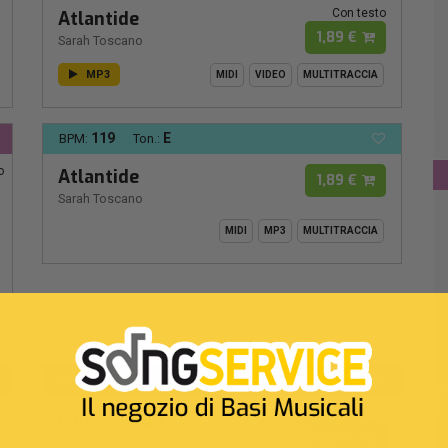
Con testo
Atlantide
1,89 €
Sarah Toscano
MP3
MIDI
VIDEO
MULTITRACCIA
119
E
BPM:
Ton.:
o
Atlantide
1,89 €
Sarah Toscano
MIDI
MP3
MULTITRACCIA
133
DO#
BPM:
Ton.:
Con testo
Bangaranga
1,89 €
Dara