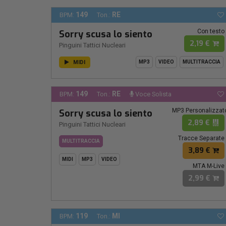
149
RE
BPM:
Ton.:
Con testo
Sorry scusa lo siento
2,19 €
Pinguini Tattici Nucleari
MIDI
MP3
VIDEO
MULTITRACCIA
149
RE
BPM:
Ton.:
Voce Solista
MP3 Personalizzat
Sorry scusa lo siento
2,89 €
Pinguini Tattici Nucleari
Tracce Separate
MULTITRACCIA
3,89 €
MIDI
MP3
VIDEO
MTA M-Live
2,99 €
119
MI
BPM:
Ton.: