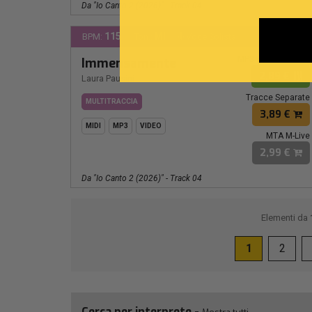
Da "Io Canto 2 (2026)" - Track 04
115
MI
BPM:
Ton.:
Voce Solista
MP3 Personalizzat
Immensamente
2,89 €
Laura Pausini
Tracce Separate
MULTITRACCIA
3,89 €
MIDI
MP3
VIDEO
MTA M-Live
2,99 €
Da "Io Canto 2 (2026)" - Track 04
Elementi da
1
2
Cerca per interprete -