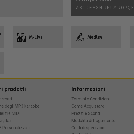
A
B
C
D
E
F
G
H
I
J
K
L
M
N
O
P
Q
R
o
M-Live
Medley
ri prodotti
Informazioni
formati
Termini e Condizioni
he degli MP3 karaoke
Come Acquistare
ei file MIDI
Prezzi e Sconti
Digitali
Modalità di Pagamento
 Personalizzati
Costi di spedizione