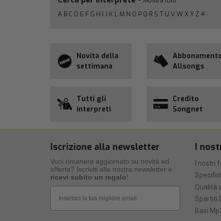
Mostra tutti
A
B
C
D
E
F
G
H
I
J
K
L
M
N
O
P
Q
R
S
T
U
V
W
X
Y
Z
#
Novità della
Abbonament
settimana
Allsongs
Tutti gli
Credito
interpreti
Songnet
Iscrizione alla newsletter
I nost
Vuoi rimanere aggiornato su novità ed
I nostri 
offerte? Iscriviti alla nostra newsletter e
Specific
ricevi subito un regalo
!
Qualità d
Email
Spartiti 
Basi Mp3