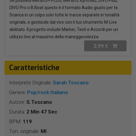
Se possiedi Merish5+ PLUS, Merish5 Xynthia2, DIVO Plus,
DIVO Pro o B.Beat questo è il formato Audio giusto per te.
Scarica in un colpo solo tutte le tracce separate in tonalità
originale, e gestiscile dal vivo con il tuo strumento M-Live
abilitato. Il progetto include Marker, Testi e Accordi per un
utilizzo live al massimo della maneggevolezza.
2,99 €
Caratteristiche
Interprete Originale:
Sarah Toscano
Genere:
Pop/rock Italiano
Autore:
S.Toscano
Durata:
2 Min 47 Sec
BPM:
119
Ton. originale:
MI