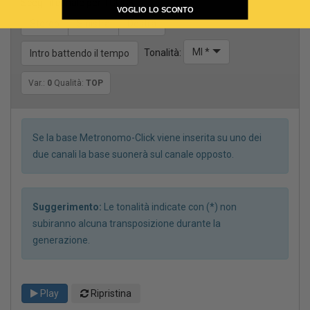
Scegli il canale per il CLICK
VOGLIO LO SCONTO
Stereo
Sinistra
Destra
MI *
Tonalità:
Intro battendo il tempo
Var.:
0
Qualità:
TOP
Se la base Metronomo-Click viene inserita su uno dei
due canali la base suonerà sul canale opposto.
Suggerimento:
Le tonalità indicate con (*) non
subiranno alcuna transposizione durante la
generazione.
Play
Ripristina