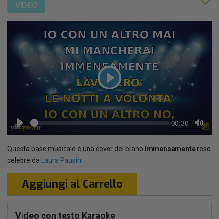
VIDEO
Play
Seek
Current
00:30
time
Play
Toggl
Mute
Questa base musicale è una cover del brano
Immensamente
reso
celebre da
Laura Pausini
Aggiungi al Carrello
Video con testo Karaoke