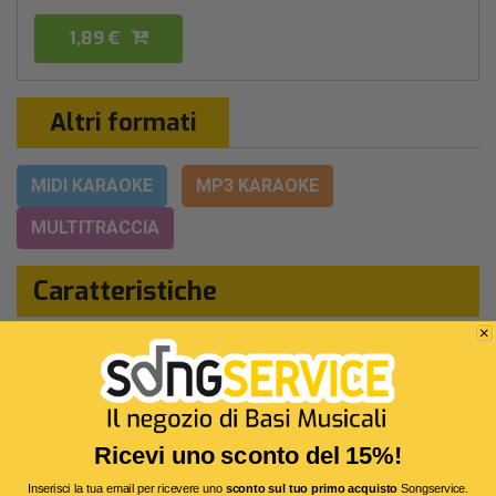
1,89 €
Altri formati
MIDI KARAOKE
MP3 KARAOKE
MULTITRACCIA
Caratteristiche
Versione:
da "Io Canto 2 (2026)" - Track 04
Interprete Originale:
Laura Pausini
Genere:
Leggera Italiana
Autore:
G.Bigazzi - U.Tozzi
Ricevi uno sconto del 15%!
Durata:
3 Min 30 Sec
Inserisci la tua email per ricevere uno
sconto sul tuo primo acquisto
Songservice.