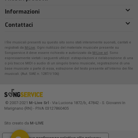
Informazioni
Contattaci
I file musicali presenti su questo sito sono stati interamente suonati, cantati e
registrati da
M-Live
. Ogni riutilizzo del materiale musicale presente su
Songservice.it deve essere richiesto e autorizzato da
M-Live srl
. Sono
espressamente vietati i seguenti utilizzi: estrapolazioni e rielaborazione di una
o più tracce MIDI o audio di un singolo brano musicale, registrazione di una
base musicale o parte di essa, estrazione del testo presente all'interno dei file
musicali. (Aut. SIAE n. 1287/I/106)
© 2007-2021
M-Live Srl
- Via Luciona 1872/b, 47842 - S. Giovanni In
Marignano (RN) - P.IVA 03127860405
Sito creato da
M-LIVE
Le tue preferenze relative alla privacy