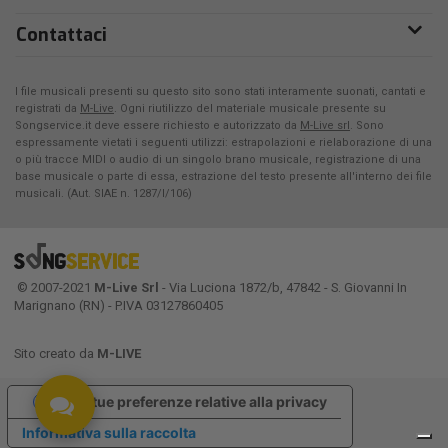
Contattaci
I file musicali presenti su questo sito sono stati interamente suonati, cantati e
registrati da
M-Live
. Ogni riutilizzo del materiale musicale presente su
Songservice.it deve essere richiesto e autorizzato da
M-Live srl
. Sono
espressamente vietati i seguenti utilizzi: estrapolazioni e rielaborazione di una
o più tracce MIDI o audio di un singolo brano musicale, registrazione di una
base musicale o parte di essa, estrazione del testo presente all'interno dei file
musicali. (Aut. SIAE n. 1287/I/106)
© 2007-2021
M-Live Srl
- Via Luciona 1872/b, 47842 - S. Giovanni In
Marignano (RN) - P.IVA 03127860405
Sito creato da
M-LIVE
Le tue preferenze relative alla privacy
Informativa sulla raccolta