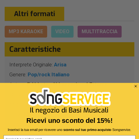
Altri formati
MP3 KARAOKE
VIDEO
MULTITRACCIA
Caratteristiche
Interprete Originale:
Arisa
Genere:
Pop/rock Italiano
Autore:
F.Abbate - N.Lazzarin - J.Ettorre
Durata:
3 Min 0 Sec
Segnatura:
4/4
BPM:
124
Ricevi uno sconto del 15%!
Tonalità:
REb
Inserisci la tua email per ricevere uno
sconto sul tuo primo acquisto
Songservice.
Harmonizer:
Sì
Email