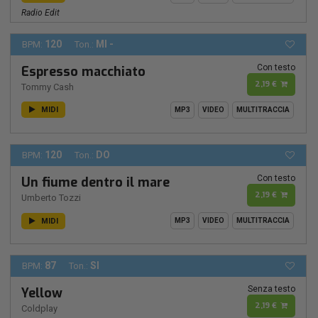
Radio Edit
120
MI -
BPM:
Ton.:
Con testo
Espresso macchiato
2,19 €
Tommy Cash
MIDI
MP3
VIDEO
MULTITRACCIA
120
DO
BPM:
Ton.:
Con testo
Un fiume dentro il mare
2,19 €
Umberto Tozzi
MIDI
MP3
VIDEO
MULTITRACCIA
87
SI
BPM:
Ton.:
Senza testo
Yellow
2,19 €
Coldplay