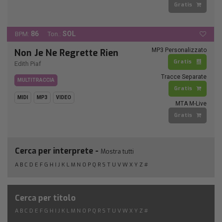
Gratis
86
SOL
BPM:
Ton.:
MP3 Personalizzato
Non Je Ne Regrette Rien
Gratis
Edith Piaf
Tracce Separate
MULTITRACCIA
Gratis
MIDI
MP3
VIDEO
MTA M-Live
Gratis
Cerca per interprete -
Mostra tutti
A
B
C
D
E
F
G
H
I
J
K
L
M
N
O
P
Q
R
S
T
U
V
W
X
Y
Z
#
Cerca per titolo
A
B
C
D
E
F
G
H
I
J
K
L
M
N
O
P
Q
R
S
T
U
V
W
X
Y
Z
#