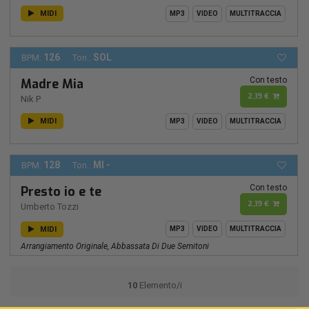
MIDI
MP3
VIDEO
MULTITRACCIA
126
SOL
BPM:
Ton.:
Con testo
Madre Mia
2,19 €
Nik P
MIDI
MP3
VIDEO
MULTITRACCIA
128
MI -
BPM:
Ton.:
Con testo
Presto io e te
2,19 €
Umberto Tozzi
MIDI
MP3
VIDEO
MULTITRACCIA
Arrangiamento Originale, Abbassata Di Due Semitoni
10
Elemento/i