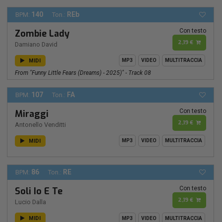
140
REb
BPM:
Ton.:
Con testo
Zombie Lady
2,19 €
Damiano David
MIDI
MP3
VIDEO
MULTITRACCIA
From "Funny Little Fears (Dreams) - 2025)" - Track 08
107
FA
BPM:
Ton.:
Con testo
Miraggi
2,19 €
Antonello Venditti
MIDI
MP3
VIDEO
MULTITRACCIA
86
RE
BPM:
Ton.:
Con testo
Soli Io E Te
2,19 €
Lucio Dalla
MIDI
MP3
VIDEO
MULTITRACCIA