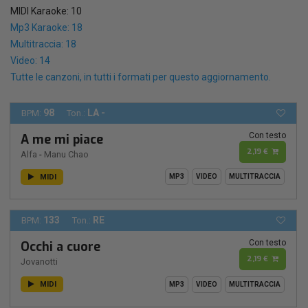
MIDI Karaoke: 10
Mp3 Karaoke: 18
Multitraccia: 18
Video: 14
Tutte le canzoni, in tutti i formati per questo aggiornamento.
98
LA -
BPM:
Ton.:
Con testo
A me mi piace
2,19 €
Alfa
-
Manu Chao
MIDI
MP3
VIDEO
MULTITRACCIA
133
RE
BPM:
Ton.:
Con testo
Occhi a cuore
2,19 €
Jovanotti
MIDI
MP3
VIDEO
MULTITRACCIA