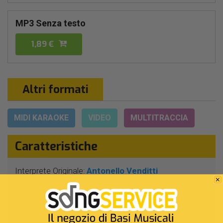
MP3 Senza testo
1,89 €
Altri formati
MIDI KARAOKE
VIDEO
MULTITRACCIA
Caratteristiche
Interprete Originale:
Antonello Venditti
Genere:
Leggera Italiana
Autore:
A.Venditti
Durata:
5 Min 31 Sec