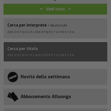
Vedi tutti
Cerca per interprete -
Mostra tutti
A
B
C
D
E
F
G
H
I
J
K
L
M
N
O
P
Q
R
S
T
U
V
W
X
Y
Z
#
Cerca per titolo
A
B
C
D
E
F
G
H
I
J
K
L
M
N
O
P
Q
R
S
T
U
V
W
X
Y
Z
#
Novità della settimana
Abbonamento Allsongs