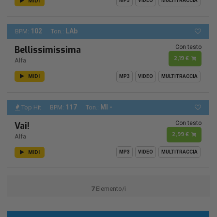
MIDI
MP3
VIDEO
MULTITRACCIA
102
LAb
BPM:
Ton.:
Con testo
Bellissimissima
2,19 €
Alfa
MIDI
MP3
VIDEO
MULTITRACCIA
117
MI -
Top Hit
BPM:
Ton.:
Con testo
Vai!
2,99 €
Alfa
MIDI
MP3
VIDEO
MULTITRACCIA
7
Elemento/i