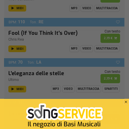
MIDI
MP3
VIDEO
MULTITRACCIA
110
RE
BPM:
Ton.:
Con testo
Fool (If You Think It's Over)
2,19 €
Chris Rea
MIDI
MP3
VIDEO
MULTITRACCIA
70
LA
BPM:
Ton.:
Con testo
L'eleganza delle stelle
2,19 €
Ultimo
MIDI
MP3
VIDEO
MULTITRACCIA
SPARTITI
112
SI
BPM:
Ton.:
Con testo
La regina dell'ultimo tango
2,19 €
Gianni Morandi
Remastered