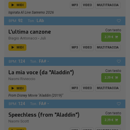
MIDI
MP3
VIDEO
MULTITRACCIA
Ispirata Al Live Sanremo 2026
92
LAb
BPM:
Ton.:
Con testo
L'ultima canzone
2,19 €
Biagio Antonacci
-
Juli
MIDI
MP3
VIDEO
MULTITRACCIA
124
FA# -
BPM:
Ton.:
Con testo
La mia voce (da "Aladdin")
2,19 €
Naomi Rivieccio
MIDI
MP3
VIDEO
MULTITRACCIA
From Disney Movie "Aladdin (2019)"
124
FA# -
BPM:
Ton.:
Con testo
Speechless (from "Aladdin")
2,19 €
Naomi Scott