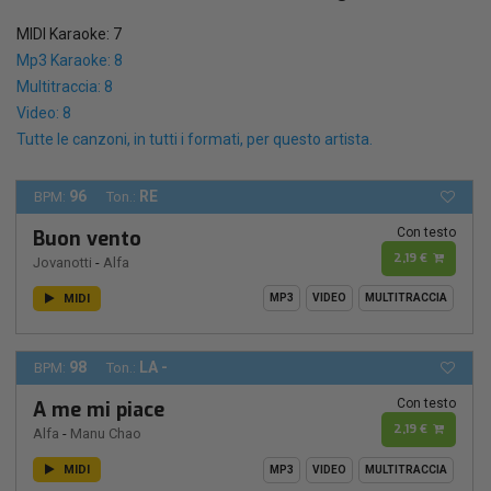
MIDI Karaoke: 7
Mp3 Karaoke: 8
Multitraccia: 8
Video: 8
Tutte le canzoni, in tutti i formati, per questo artista.
96
RE
BPM:
Ton.:
Con testo
Buon vento
2,19 €
Jovanotti
-
Alfa
MIDI
MP3
VIDEO
MULTITRACCIA
98
LA -
BPM:
Ton.:
Con testo
A me mi piace
2,19 €
Alfa
-
Manu Chao
MIDI
MP3
VIDEO
MULTITRACCIA