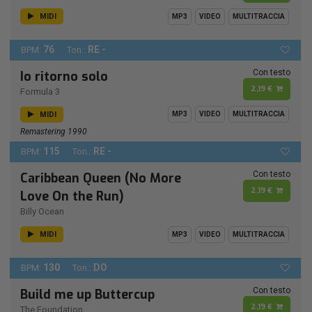
MIDI
MP3
VIDEO
MULTITRACCIA
76
RE -
BPM:
Ton.:
Con testo
Io ritorno solo
2,19 €
Formula 3
MIDI
MP3
VIDEO
MULTITRACCIA
Remastering 1990
115
RE -
BPM:
Ton.:
Con testo
Caribbean Queen (No More
2,19 €
Love On the Run)
Billy Ocean
MIDI
MP3
VIDEO
MULTITRACCIA
130
DO
BPM:
Ton.:
Con testo
Build me up Buttercup
2,19 €
The Foundation