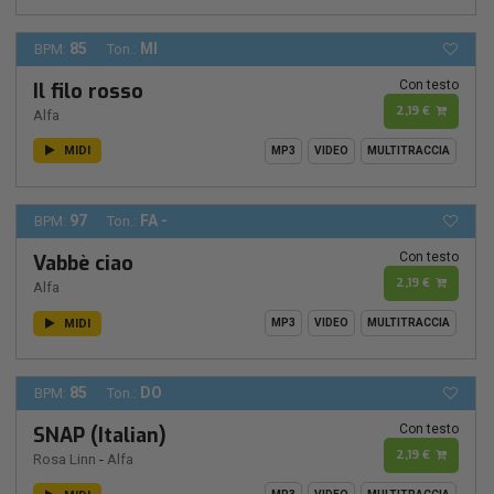
85
MI
BPM:
Ton.:
Con testo
Il filo rosso
2,19 €
Alfa
MIDI
MP3
VIDEO
MULTITRACCIA
97
FA -
BPM:
Ton.:
Con testo
Vabbè ciao
2,19 €
Alfa
MIDI
MP3
VIDEO
MULTITRACCIA
85
DO
BPM:
Ton.:
Con testo
SNAP (Italian)
2,19 €
Rosa Linn
-
Alfa