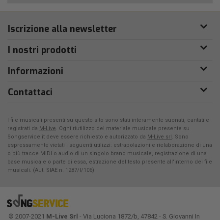
Iscrizione alla newsletter
I nostri prodotti
Informazioni
Contattaci
I file musicali presenti su questo sito sono stati interamente suonati, cantati e
registrati da
M-Live
. Ogni riutilizzo del materiale musicale presente su
Songservice.it deve essere richiesto e autorizzato da
M-Live srl
. Sono
espressamente vietati i seguenti utilizzi: estrapolazioni e rielaborazione di una
o più tracce MIDI o audio di un singolo brano musicale, registrazione di una
base musicale o parte di essa, estrazione del testo presente all'interno dei file
musicali. (Aut. SIAE n. 1287/I/106)
© 2007-2021
M-Live Srl
- Via Luciona 1872/b, 47842 - S. Giovanni In