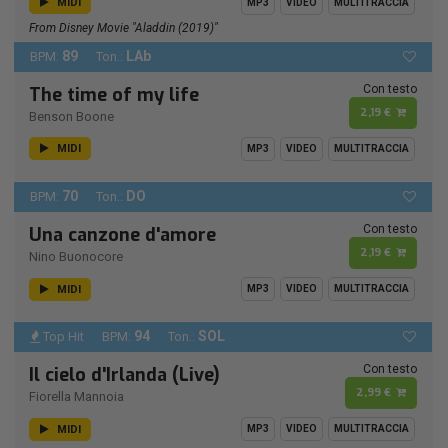
MIDI
MP3
VIDEO
MULTITRACCIA
From Disney Movie "Aladdin (2019)"
89
LAb
BPM:
Ton.:
Con testo
The time of my life
2,19 €
Benson Boone
MIDI
MP3
VIDEO
MULTITRACCIA
70
DO
BPM:
Ton.:
Con testo
Una canzone d'amore
2,19 €
Nino Buonocore
MIDI
MP3
VIDEO
MULTITRACCIA
94
SOL
Top Hit
BPM:
Ton.:
Con testo
Il cielo d'Irlanda (Live)
2,99 €
Fiorella Mannoia
MIDI
MP3
VIDEO
MULTITRACCIA