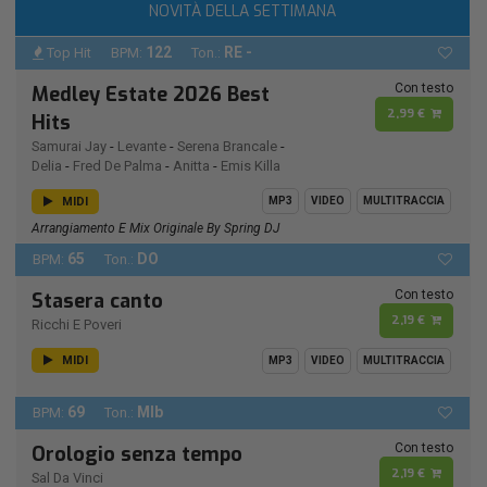
NOVITÀ DELLA SETTIMANA
122
RE -
Top Hit
BPM:
Ton.:
Con testo
Medley Estate 2026 Best
2,99 €
Hits
Samurai Jay
-
Levante
-
Serena Brancale
-
Delia
-
Fred De Palma
-
Anitta
-
Emis Killa
MIDI
MP3
VIDEO
MULTITRACCIA
Arrangiamento E Mix Originale By Spring DJ
65
DO
BPM:
Ton.:
Con testo
Stasera canto
2,19 €
Ricchi E Poveri
MIDI
MP3
VIDEO
MULTITRACCIA
69
MIb
BPM:
Ton.:
Con testo
Orologio senza tempo
2,19 €
Sal Da Vinci