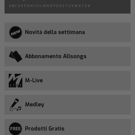
A
B
C
D
E
F
G
H
I
J
K
L
M
N
O
P
Q
R
S
T
U
V
W
X
Y
Z
#
Novità della settimana
Abbonamento Allsongs
M-Live
Medley
Prodotti Gratis