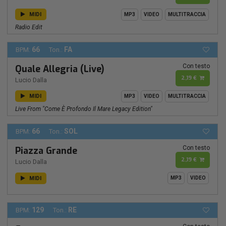
MIDI
MP3
VIDEO
MULTITRACCIA
Radio Edit
66
FA
BPM:
Ton.:
Con testo
Quale Allegria (Live)
2,19 €
Lucio Dalla
MIDI
MP3
VIDEO
MULTITRACCIA
Live From "Come È Profondo Il Mare Legacy Edition"
66
SOL
BPM:
Ton.:
Con testo
Piazza Grande
2,19 €
Lucio Dalla
MIDI
MP3
VIDEO
129
RE
BPM:
Ton.: