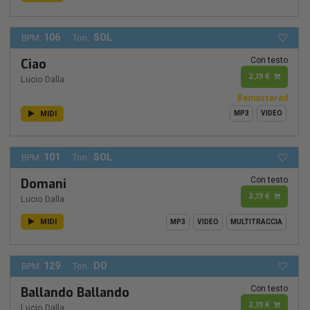
106
SOL
BPM:
Ton.:
Con testo
Ciao
2,19 €
Lucio Dalla
Remastered
MIDI
MP3
VIDEO
101
SOL
BPM:
Ton.:
Con testo
Domani
2,19 €
Lucio Dalla
MIDI
MP3
VIDEO
MULTITRACCIA
129
DO
BPM:
Ton.:
Con testo
Ballando Ballando
2,19 €
Lucio Dalla