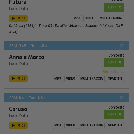
Con testo
Futura
2,19 €
Lucio Dalla
MIDI
MP3
VIDEO
MULTITRACCIA
Da "Dalla (1981)" - Track 05 (Tonalità Abbassata Rispetto Originale - Da Fa
A Re)
129
SIb
BPM:
Ton.:
Con testo
Anna e Marco
2,19 €
Lucio Dalla
Remastered
MIDI
MP3
VIDEO
MULTITRACCIA
SPARTITI
62
LA -
BPM:
Ton.:
Con testo
Caruso
2,19 €
Lucio Dalla
MIDI
MP3
VIDEO
MULTITRACCIA
SPARTITI