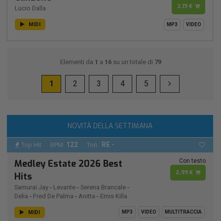
2,19 €
Lucio Dalla
MIDI
MP3
VIDEO
Elementi da
1
a
16
su un totale di
79
1
2
3
4
5
NOVITÀ DELLA SETTIMANA
122
RE -
Top Hit
BPM:
Ton.:
Con testo
Medley Estate 2026 Best
2,99 €
Hits
Samurai Jay
-
Levante
-
Serena Brancale
-
Delia
-
Fred De Palma
-
Anitta
-
Emis Killa
MIDI
MP3
VIDEO
MULTITRACCIA