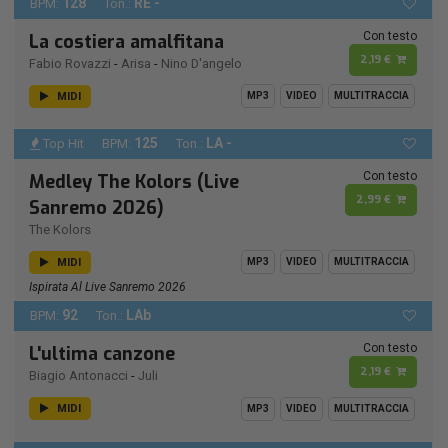
128
RE -
BPM:
Ton.:
Con testo
La costiera amalfitana
2,19 €
Fabio Rovazzi
-
Arisa
-
Nino D'angelo
MIDI
MP3
VIDEO
MULTITRACCIA
125
LA -
Top Hit
BPM:
Ton.:
Con testo
Medley The Kolors (Live
2,99 €
Sanremo 2026)
The Kolors
MIDI
MP3
VIDEO
MULTITRACCIA
Ispirata Al Live Sanremo 2026
92
LAb
BPM:
Ton.:
Con testo
L'ultima canzone
2,19 €
Biagio Antonacci
-
Juli
MIDI
MP3
VIDEO
MULTITRACCIA