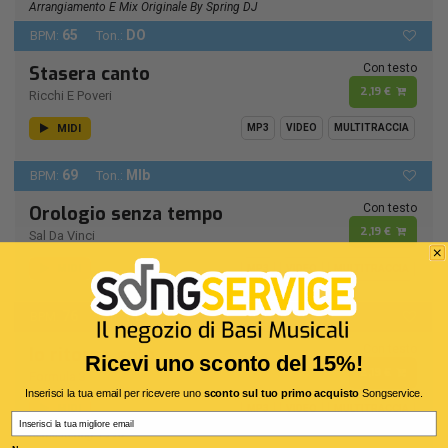
Arrangiamento E Mix Originale By Spring DJ
65
DO
BPM:
Ton.:
Con testo
Stasera canto
2,19 €
Ricchi E Poveri
MIDI
MP3
VIDEO
MULTITRACCIA
69
MIb
BPM:
Ton.:
Con testo
Orologio senza tempo
2,19 €
Sal Da Vinci
MIDI
MP3
VIDEO
MULTITRACCIA
76
RE -
BPM:
Ton.:
Con testo
Io ritorno solo
Ricevi uno sconto del 15%!
2,19 €
Formula 3
Inserisci la tua email per ricevere uno
sconto sul tuo primo acquisto
Songservice.
MIDI
MP3
VIDEO
MULTITRACCIA
Email
Remastering 1990