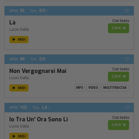
92
DO -
BPM:
Ton.:
Con testo
Là
2,19 €
Lucio Dalla
MIDI
98
DO
BPM:
Ton.:
Con testo
Non Vergognarsi Mai
2,19 €
Lucio Dalla
MIDI
MP3
VIDEO
MULTITRACCIA
102
LA -
BPM:
Ton.:
Con testo
Io Tra Un' Ora Sono Li
2,19 €
Lucio Dalla
MIDI