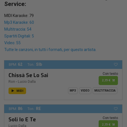
Service:
MIDI Karaoke: 79
Mp3 Karaoke: 60
Multitraccia: 54
Spartiti Digitali: 5
Video: 55
Tutte le canzoni, in tutti i formati, per questo artista.
62
SIb
BPM:
Ton.:
Con testo
Chissà Se Lo Sai
2,19 €
Ron
-
Lucio Dalla
MIDI
MP3
VIDEO
MULTITRACCIA
86
RE
BPM:
Ton.:
Con testo
Soli Io E Te
2,19 €
Lucio Dalla