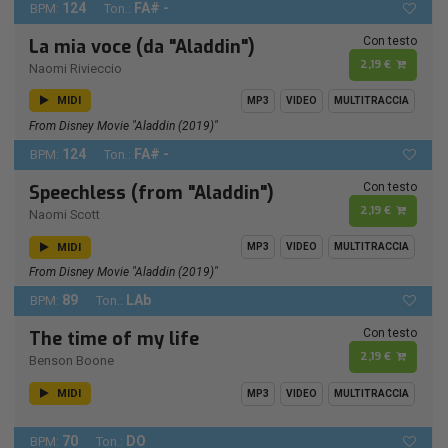
124
FA# -
BPM:
Ton.:
Con testo
La mia voce (da "Aladdin")
2,19 €
Naomi Rivieccio
MIDI
MP3
VIDEO
MULTITRACCIA
From Disney Movie "Aladdin (2019)"
124
FA# -
BPM:
Ton.:
Con testo
Speechless (from "Aladdin")
2,19 €
Naomi Scott
MIDI
MP3
VIDEO
MULTITRACCIA
From Disney Movie "Aladdin (2019)"
89
LAb
BPM:
Ton.:
Con testo
The time of my life
2,19 €
Benson Boone
MIDI
MP3
VIDEO
MULTITRACCIA
70
DO
BPM:
Ton.: