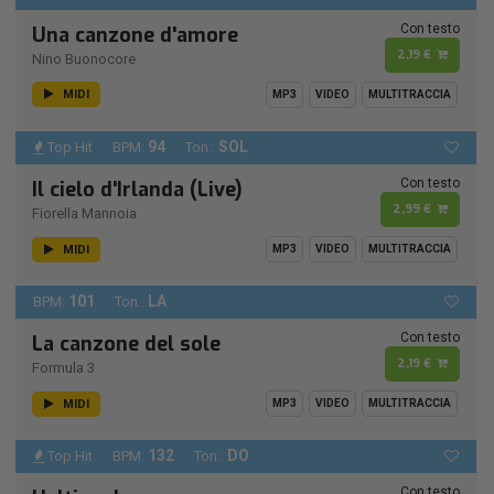
Con testo
Una canzone d'amore
2,19 €
Nino Buonocore
MIDI
MP3
VIDEO
MULTITRACCIA
94
SOL
Top Hit
BPM:
Ton.:
Con testo
Il cielo d'Irlanda (Live)
2,99 €
Fiorella Mannoia
MIDI
MP3
VIDEO
MULTITRACCIA
101
LA
BPM:
Ton.:
Con testo
La canzone del sole
2,19 €
Formula 3
MIDI
MP3
VIDEO
MULTITRACCIA
132
DO
Top Hit
BPM:
Ton.:
Con testo