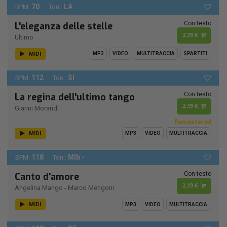
70
LA
BPM:
Ton.:
Con testo
L'eleganza delle stelle
2,19 €
Ultimo
MIDI
MP3
VIDEO
MULTITRACCIA
SPARTITI
112
SI
BPM:
Ton.:
Con testo
La regina dell'ultimo tango
2,19 €
Gianni Morandi
Remastered
MIDI
MP3
VIDEO
MULTITRACCIA
118
MIb -
BPM:
Ton.:
Con testo
Canto d'amore
2,19 €
Angelina Mango
-
Marco Mengoni
MIDI
MP3
VIDEO
MULTITRACCIA