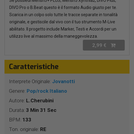
Se possiedi Merish5+ PLUS, Merish5 Xynthia2, DIVO Plus,
DIVO Pro o B.Beat questo è il formato Audio giusto per te.
Scarica in un colpo solo tutte le tracce separate in tonalità
originale, e gestiscile dal vivo con il tuo strumento M-Live
abilitato. Il progetto include Marker, Testi e Accordi per un
utilizzo live al massimo della maneggevolezza.
2,99 €
Caratteristiche
Interprete Originale:
Jovanotti
Genere:
Pop/rock Italiano
Autore:
L.Cherubini
Durata:
3 Min 31 Sec
BPM:
133
Ton. originale:
RE