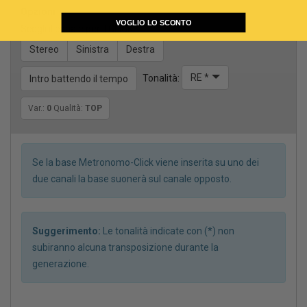
Opzioni
VOGLIO LO SCONTO
Scegli il canale per il CLICK
Stereo
Sinistra
Destra
RE *
Tonalità:
Intro battendo il tempo
Var.:
0
Qualità:
TOP
Se la base Metronomo-Click viene inserita su uno dei
due canali la base suonerà sul canale opposto.
Suggerimento:
Le tonalità indicate con (*) non
subiranno alcuna transposizione durante la
generazione.