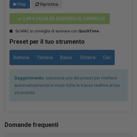
Play
Ripristina
2,89 €
SALVA ED AGGIUNGI AL CARRELLO
Su MAC si consiglia di suonare con
QuickTime.
Preset per il tuo strumento
Batteria
Tastiera
Basso
Chitarra
Cori
Suggerimento:
seleziona uno dei preset per mettere
automaticamente in mute tutte le tracce realtive al tuo
strumento.
Domande frequenti