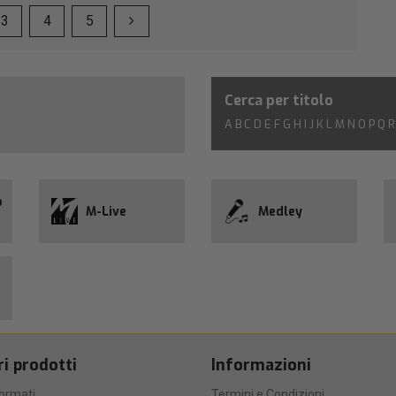
3
4
5
Cerca per titolo
A
B
C
D
E
F
G
H
I
J
K
L
M
N
O
P
Q
R
o
M-Live
Medley
ri prodotti
Informazioni
formati
Termini e Condizioni