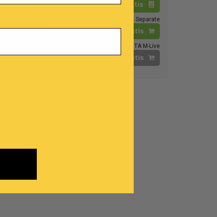
Gratis
Edith Piaf
Tracce Separate
MULTITRACCIA
Gratis
MIDI
MP3
VIDEO
MTA M-Live
Gratis