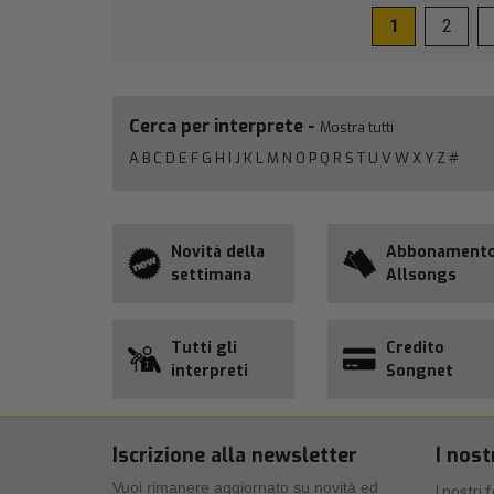
1
2
Cerca per interprete -
Mostra tutti
A
B
C
D
E
F
G
H
I
J
K
L
M
N
O
P
Q
R
S
T
U
V
W
X
Y
Z
#
Novità della
Abbonament
settimana
Allsongs
Tutti gli
Credito
interpreti
Songnet
Iscrizione alla newsletter
I nost
Vuoi rimanere aggiornato su novità ed
I nostri 