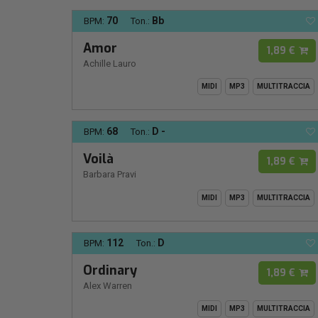
70
Bb
BPM:
Ton.:
Amor
1,89 €
Achille Lauro
MIDI
MP3
MULTITRACCIA
68
D -
BPM:
Ton.:
Voilà
1,89 €
Barbara Pravi
MIDI
MP3
MULTITRACCIA
112
D
BPM:
Ton.:
Ordinary
1,89 €
Alex Warren
MIDI
MP3
MULTITRACCIA