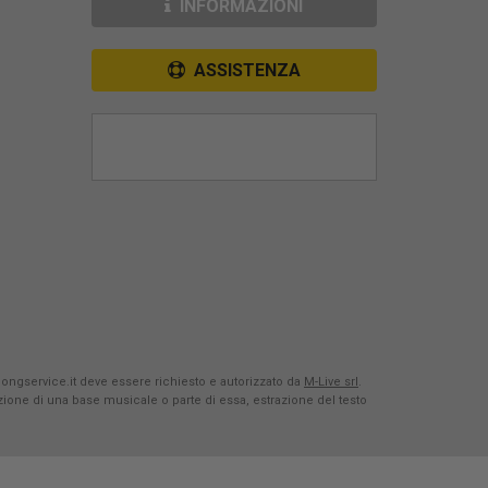
INFORMAZIONI
ASSISTENZA
Songservice.it deve essere richiesto e autorizzato da
M-Live srl
.
azione di una base musicale o parte di essa, estrazione del testo