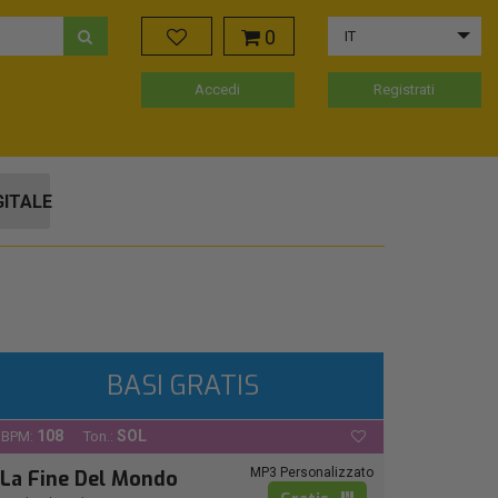
0
IT
Accedi
Registrati
GITALE
BASI GRATIS
108
SOL
BPM:
Ton.:
MP3 Personalizzato
La Fine Del Mondo