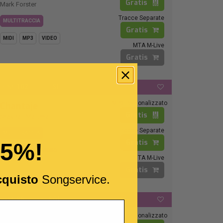
Gratis
Mark Forster
Tracce Separate
MULTITRACCIA
Gratis
MIDI
MP3
VIDEO
MTA M-Live
Gratis
102
SI
BPM:
Ton.:
MP3 Personalizzato
Chantaje
Gratis
Shakira
-
Maluma
Tracce Separate
MULTITRACCIA
Gratis
15%!
MIDI
MP3
VIDEO
MTA M-Live
Gratis
cquisto
Songservice.
86
SOL
BPM:
Ton.:
MP3 Personalizzato
Non Je Ne Regrette Rien