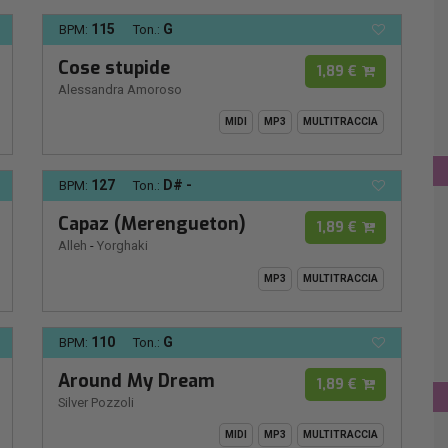
115
G
BPM:
Ton.:
Cose stupide
1,89 €
Alessandra Amoroso
MIDI
MP3
MULTITRACCIA
127
D# -
BPM:
Ton.:
Capaz (Merengueton)
1,89 €
Alleh
-
Yorghaki
MP3
MULTITRACCIA
110
G
BPM:
Ton.:
Around My Dream
1,89 €
Silver Pozzoli
MIDI
MP3
MULTITRACCIA