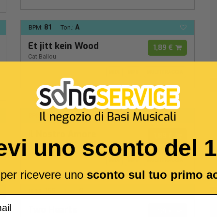
81
A
BPM:
Ton.:
Et jitt kein Wood
1,89 €
Cat Ballou
MIDI
MP3
MULTITRACCIA
81
G -
BPM:
Ton.:
Il Nostro Amore
1,89 €
evi uno sconto del 
Giordana Angi
-
Sting
MIDI
MP3
MULTITRACCIA
l per ricevere uno
sconto sul tuo primo a
155
G
BPM:
Ton.:
Two Hearts
1,89 €