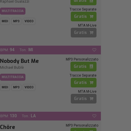
Gratis
Raphael Gualazzi
Tracce Separate
MULTITRACCIA
Gratis
MIDI
MP3
VIDEO
MTA M-Live
Gratis
94
MI
BPM:
Ton.:
MP3 Personalizzato
Nobody But Me
Gratis
Michael Bublè
Tracce Separate
MULTITRACCIA
Gratis
MIDI
MP3
VIDEO
MTA M-Live
Gratis
130
LA
BPM:
Ton.:
MP3 Personalizzato
Chöre