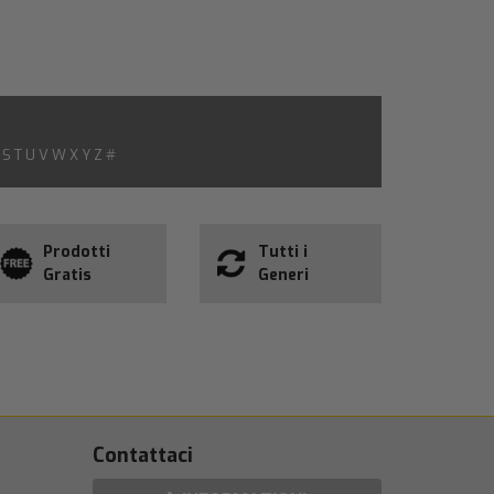
S
T
U
V
W
X
Y
Z
#
Prodotti
Tutti i
Gratis
Generi
Contattaci