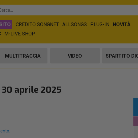
SITO
CREDITO SONGNET
ALLSONGS
PLUG-IN
NOVITÀ
C
M-LIVE SHOP
MULTITRACCIA
VIDEO
SPARTITO DI
 30 aprile 2025
mento.