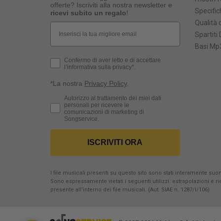
offerte? Iscriviti alla nostra newsletter e
Specific
ricevi subito un regalo
!
Qualità d
Email
Spartiti 
Basi Mp3
Privacy Policy
Confermo di aver letto e di accettare
l’informativa sulla privacy*.
*La nostra
Privacy Policy
.
Consenso Marketing
Autorizzo al trattamento dei miei dati
personali per ricevere le
comunicazioni di marketing di
Songservice.
ISCRIVITI ORA
I file musicali presenti su questo sito sono stati interamente suona
Sono espressamente vietati i seguenti utilizzi: estrapolazioni e 
presente all'interno dei file musicali. (Aut. SIAE n. 1287/I/106)