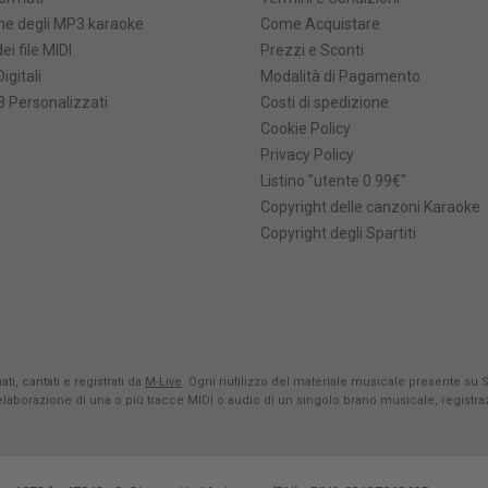
he degli MP3 karaoke
Come Acquistare
ei file MIDI
Prezzi e Sconti
Digitali
Modalità di Pagamento
 Personalizzati
Costi di spedizione
Cookie Policy
Privacy Policy
Listino "utente 0.99€"
Copyright delle canzoni Karaoke
Copyright degli Spartiti
ti, cantati e registrati da
M-Live
. Ogni riutilizzo del materiale musicale presente su 
rielaborazione di una o più tracce MIDI o audio di un singolo brano musicale, registr