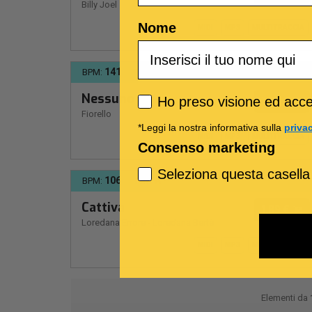
Billy Joel
Nome
MIDI
MP3
MULTITRACCIA
141
C
BPM:
Ton.:
Nessuno
Privacy policy
Ho preso visione ed accet
1,89 €
Fiorello
*Leggi la nostra informativa sulla
priva
MIDI
MP3
MULTITRACCIA
Consenso marketing
Seleziona questa casella
106
A -
BPM:
Ton.:
Cattiva
1,89 €
Loredana Errore
-
Loredana Bertè
MIDI
MP3
MULTITRACCIA
Elementi da