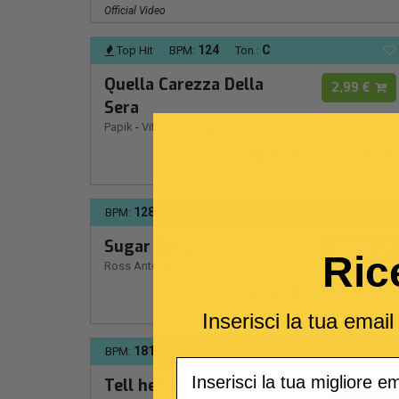
Official Video
124
C
Top Hit
BPM:
Ton.:
Quella Carezza Della
2,99 €
Sera
Papik
-
Vittoria Siggillino
MIDI
MP3
MULTITRACCIA
128
E
BPM:
Ton.:
Sugar Sugar
1,89 €
Ric
Ross Antony
MIDI
MP3
MULTITRACCIA
Inserisci la tua emai
181
Bb
BPM:
Ton.:
Email
Tell her about it
1,89 €