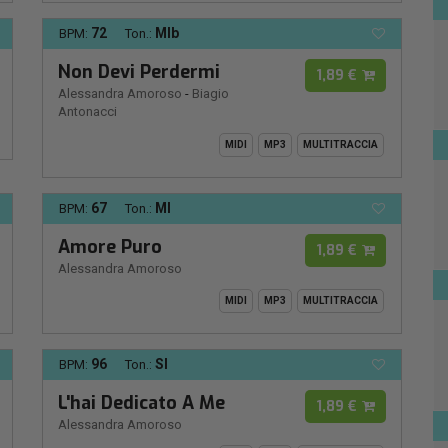
72
MIb
BPM:
Ton.:
Non Devi Perdermi
1,89 €
Alessandra Amoroso
-
Biagio
Antonacci
MIDI
MP3
MULTITRACCIA
67
MI
BPM:
Ton.:
Amore Puro
1,89 €
Alessandra Amoroso
MIDI
MP3
MULTITRACCIA
96
SI
BPM:
Ton.:
L'hai Dedicato A Me
1,89 €
Alessandra Amoroso