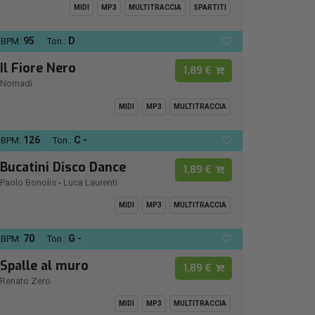
MIDI
MP3
MULTITRACCIA
SPARTITI
95
D
BPM:
Ton.:
Il Fiore Nero
1,89 €
Nomadi
MIDI
MP3
MULTITRACCIA
126
C -
BPM:
Ton.:
Bucatini Disco Dance
1,89 €
Paolo Bonolis
-
Luca Laurenti
MIDI
MP3
MULTITRACCIA
70
G -
BPM:
Ton.:
Spalle al muro
1,89 €
Renato Zero
MIDI
MP3
MULTITRACCIA