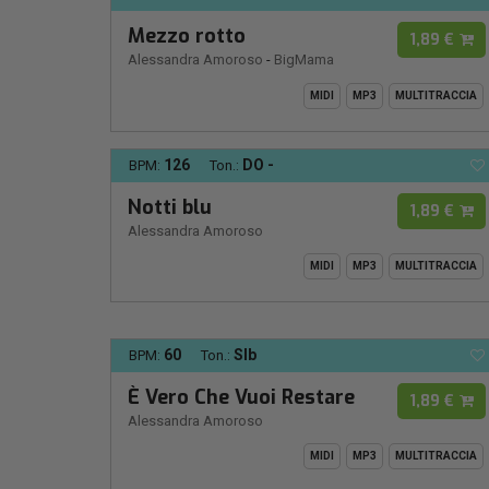
Mezzo rotto
1,89 €
Alessandra Amoroso
-
BigMama
MIDI
MP3
MULTITRACCIA
126
DO -
BPM:
Ton.:
Notti blu
1,89 €
Alessandra Amoroso
MIDI
MP3
MULTITRACCIA
60
SIb
BPM:
Ton.:
È Vero Che Vuoi Restare
1,89 €
Alessandra Amoroso
MIDI
MP3
MULTITRACCIA