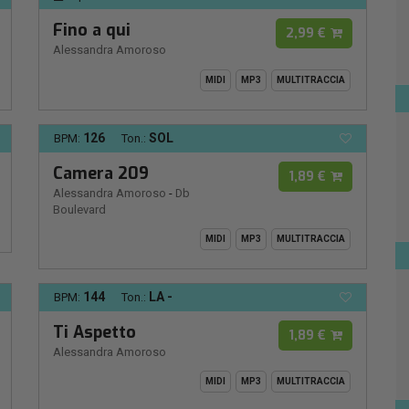
Fino a qui
2,99 €
Alessandra Amoroso
MIDI
MP3
MULTITRACCIA
126
SOL
BPM:
Ton.:
Camera 209
1,89 €
Alessandra Amoroso
-
Db
Boulevard
MIDI
MP3
MULTITRACCIA
144
LA -
BPM:
Ton.:
Ti Aspetto
1,89 €
Alessandra Amoroso
MIDI
MP3
MULTITRACCIA