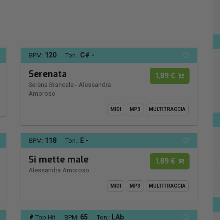
120
C# -
BPM:
Ton.:
Serenata
1,89 €
Serena Brancale
-
Alessandra
Amoroso
MIDI
MP3
MULTITRACCIA
118
E -
BPM:
Ton.:
Si mette male
1,89 €
Alessandra Amoroso
MIDI
MP3
MULTITRACCIA
65
LAb
Top Hit
BPM:
Ton.: