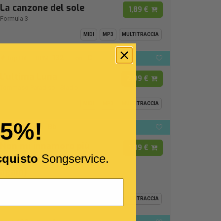
La canzone del sole
1,89 €
Formula 3
MIDI
MP3
MULTITRACCIA
132
C
Top Hit
BPM:
Ton.:
L'ultima Luna
2,99 €
Tommaso Paradiso
-
Stadio
MIDI
MP3
MULTITRACCIA
15%!
67
Bb
BPM:
Ton.:
Non mi innamoro più
1,89 €
cquisto
Songservice.
(I'll never fall in love
again)
Ornella Vanoni
MIDI
MP3
MULTITRACCIA