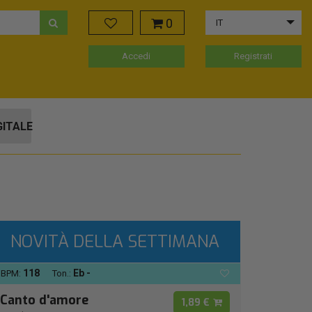
0
IT
Accedi
Registrati
GITALE
NOVITÀ DELLA SETTIMANA
118
Eb -
BPM:
Ton.:
Canto d'amore
1,89 €