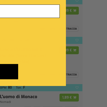
138
A -
BPM:
Ton.:
La Danza (Tarantella
1,89 €
Napoletana)
Luciano Pavarotti
MIDI
MP3
MULTITRACCIA
138
Eb
BPM:
Ton.:
Lascia L'ultimo Ballo
1,89 €
Per Me (Save The Last
Dance For Me)
Michael Bublè
MIDI
MP3
MULTITRACCIA
With Italian Lyrics
80
F
BPM:
Ton.:
L'uomo di Monaco
1,89 €
Nomadi