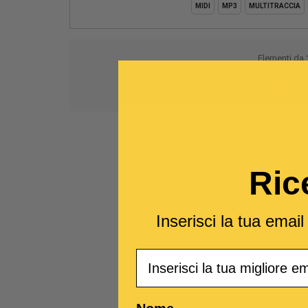
MIDI
MP3
MULTITRACCIA
Elementi da
1
Ric
Inserisci la tua emai
Email