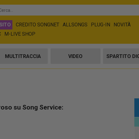
SITO
CREDITO SONGNET
ALLSONGS
PLUG-IN
NOVITÀ
C
M-LIVE SHOP
MULTITRACCIA
VIDEO
SPARTITO DI
roso su Song Service: