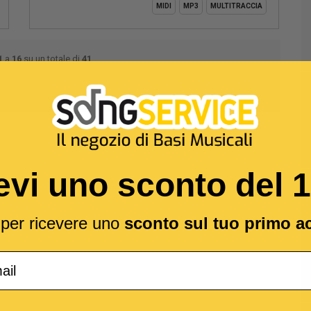
MIDI
MP3
MULTITRACCIA
1
a
16
su un totale di
41
2
3
evi uno sconto del 
l per ricevere uno
sconto sul tuo primo a