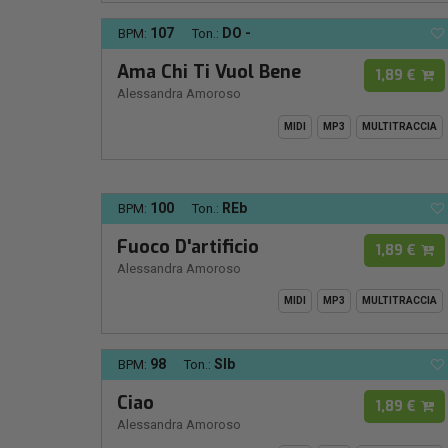
107
DO -
BPM:
Ton.:
Ama Chi Ti Vuol Bene
1,89 €
Alessandra Amoroso
MIDI
MP3
MULTITRACCIA
100
REb
BPM:
Ton.:
Fuoco D'artificio
1,89 €
Alessandra Amoroso
MIDI
MP3
MULTITRACCIA
98
SIb
BPM:
Ton.:
Ciao
1,89 €
Alessandra Amoroso