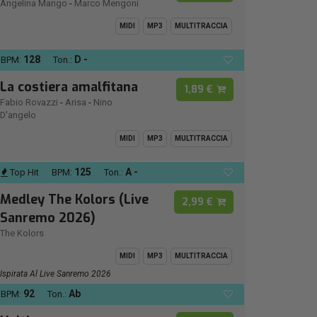
Angelina Mango
-
Marco Mengoni
MIDI
MP3
MULTITRACCIA
128
D -
BPM:
Ton.:
La costiera amalfitana
1,89 €
Fabio Rovazzi
-
Arisa
-
Nino
D'angelo
MIDI
MP3
MULTITRACCIA
125
A -
Top Hit
BPM:
Ton.:
Medley The Kolors (Live
2,99 €
Sanremo 2026)
The Kolors
MIDI
MP3
MULTITRACCIA
Ispirata Al Live Sanremo 2026
92
Ab
BPM:
Ton.: