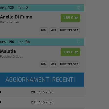
125
D
BPM:
Ton.:
Anello Di Fumo
1,89 €
Gatto Panceri
MIDI
MP3
MULTITRACCIA
196
Bb
BPM:
Ton.:
Malatia
1,89 €
Peppino Di Capri
MIDI
MP3
MULTITRACCIA
AGGIORNAMENTI RECENTI
29 luglio 2026
23 luglio 2026