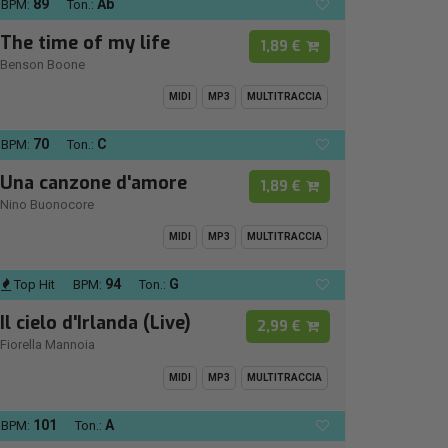
89
Ab
BPM:
Ton.:
The time of my life
1,89 €
Benson Boone
MIDI
MP3
MULTITRACCIA
70
C
BPM:
Ton.:
Una canzone d'amore
1,89 €
Nino Buonocore
MIDI
MP3
MULTITRACCIA
94
G
Top Hit
BPM:
Ton.:
Il cielo d'Irlanda (Live)
2,99 €
Fiorella Mannoia
MIDI
MP3
MULTITRACCIA
101
A
BPM:
Ton.: