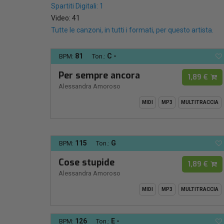
Spartiti Digitali: 1
Video: 41
Tutte le canzoni, in tutti i formati, per questo artista.
81
C -
BPM:
Ton.:
Per sempre ancora
1,89 €
Alessandra Amoroso
MIDI
MP3
MULTITRACCIA
115
G
BPM:
Ton.:
Cose stupide
1,89 €
Alessandra Amoroso
MIDI
MP3
MULTITRACCIA
126
E -
BPM:
Ton.: