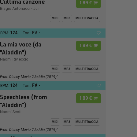
L'ultima canzone
1,89 €
Biagio Antonacci
-
Juli
MIDI
MP3
MULTITRACCIA
124
F# -
BPM:
Ton.:
La mia voce (da
1,89 €
"Aladdin")
Naomi Rivieccio
MIDI
MP3
MULTITRACCIA
From Disney Movie "Aladdin (2019)"
124
F# -
BPM:
Ton.:
Speechless (from
1,89 €
"Aladdin")
Naomi Scott
MIDI
MP3
MULTITRACCIA
From Disney Movie "Aladdin (2019)"