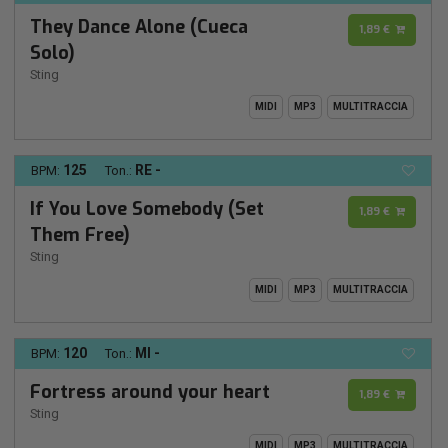
They Dance Alone (Cueca
1,89 €
Solo)
Sting
MIDI
MP3
MULTITRACCIA
125
RE -
BPM:
Ton.:
If You Love Somebody (Set
1,89 €
Them Free)
Sting
MIDI
MP3
MULTITRACCIA
120
MI -
BPM:
Ton.:
Fortress around your heart
1,89 €
Sting
MIDI
MP3
MULTITRACCIA