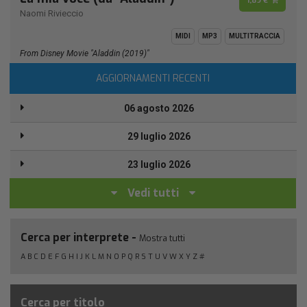
1,89 €
Naomi Rivieccio
MIDI
MP3
MULTITRACCIA
From Disney Movie "Aladdin (2019)"
AGGIORNAMENTI RECENTI
06 agosto 2026
29 luglio 2026
23 luglio 2026
Vedi tutti
Cerca per interprete -
Mostra tutti
A
B
C
D
E
F
G
H
I
J
K
L
M
N
O
P
Q
R
S
T
U
V
W
X
Y
Z
#
Cerca per titolo