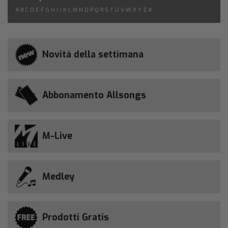
A
B
C
D
E
F
G
H
I
J
K
L
M
N
O
P
Q
R
S
T
U
V
W
X
Y
Z
#
Novità della settimana
Abbonamento Allsongs
M-Live
Medley
Prodotti Gratis