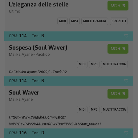
L'eleganza delle stelle
1,89 €
Ultimo
MIDI
MP3
MULTITRACCIA
SPARTITI
114
B
BPM:
Ton.:
Sospesa (Soul Waver)
1,89 €
Malika Ayane
-
Pacifico
MIDI
MP3
MULTITRACCIA
Da "Malika Ayane (2009)" - Track 02
114
B
BPM:
Ton.:
Soul Waver
1,89 €
Malika Ayane
MIDI
MP3
MULTITRACCIA
Https://www.youtube.com/watch?
V=wYDsvPWV2V4&list=RDwYDsvPWV2V4&start_radio=1
116
D
BPM:
Ton.: