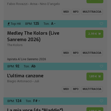
Fabio Rovazzi
-
Arisa
-
Nino D'angelo
MIDI
MP3
MULTITRACCIA
125
A -
Top Hit
BPM:
Ton.:
Medley The Kolors (Live
2,99 €
Sanremo 2026)
The Kolors
MIDI
MP3
MULTITRACCIA
Ispirata Al Live Sanremo 2026
92
Ab
BPM:
Ton.:
L'ultima canzone
1,89 €
Biagio Antonacci
-
Juli
MIDI
MP3
MULTITRACCIA
124
F# -
BPM:
Ton.:
La mia voce (da "Aladdin")