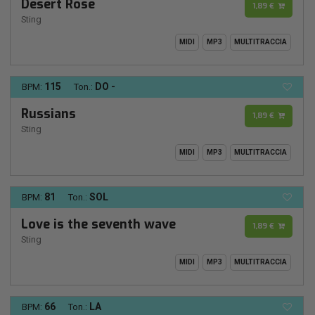
Desert Rose
1,89 €
Sting
MIDI
MP3
MULTITRACCIA
115
DO -
BPM:
Ton.:
Russians
1,89 €
Sting
MIDI
MP3
MULTITRACCIA
81
SOL
BPM:
Ton.:
Love is the seventh wave
1,89 €
Sting
MIDI
MP3
MULTITRACCIA
66
LA
BPM:
Ton.: