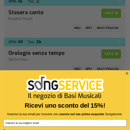
65
C
BPM:
Ton.:
Stasera canto
1,89 €
Ricchi E Poveri
MIDI
MP3
MULTITRACCIA
69
Eb
BPM:
Ton.:
Orologio senza tempo
1,89 €
Sal Da Vinci
MIDI
MP3
MULTITRACCIA
115
D -
BPM:
Ton.:
Caribbean Queen (No More
1,89 €
Love On the Run)
Ricevi uno sconto del 15%!
Billy Ocean
Inserisci la tua email per ricevere uno
sconto sul tuo primo acquisto
Songservice.
MIDI
MP3
MULTITRACCIA
Email