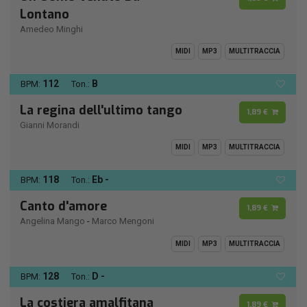
Lontano
Amedeo Minghi
MIDI
MP3
MULTITRACCIA
112
B
BPM:
Ton.:
La regina dell'ultimo tango
1,89 €
Gianni Morandi
MIDI
MP3
MULTITRACCIA
118
Eb -
BPM:
Ton.:
Canto d'amore
1,89 €
Angelina Mango
-
Marco Mengoni
MIDI
MP3
MULTITRACCIA
128
D -
BPM:
Ton.:
La costiera amalfitana
1,89 €