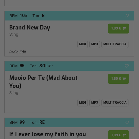
105
B
BPM:
Ton.:
Brand New Day
1,89 €
Sting
MIDI
MP3
MULTITRACCIA
Radio Edit
85
SOL# -
BPM:
Ton.:
Muoio Per Te (Mad About
1,89 €
You)
Sting
MIDI
MP3
MULTITRACCIA
99
RE
BPM:
Ton.:
If I ever lose my faith in you
1,89 €