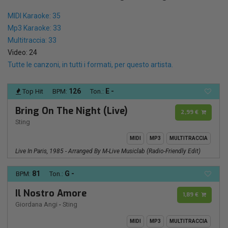
MIDI Karaoke: 35
Mp3 Karaoke: 33
Multitraccia: 33
Video: 24
Tutte le canzoni, in tutti i formati, per questo artista.
126
E -
Top Hit
BPM:
Ton.:
Bring On The Night (Live)
2,99 €
Sting
MIDI
MP3
MULTITRACCIA
Live In Paris, 1985 - Arranged By M-Live Musiclab (Radio-Friendly Edit)
81
G -
BPM:
Ton.:
Il Nostro Amore
1,89 €
Giordana Angi
-
Sting
MIDI
MP3
MULTITRACCIA