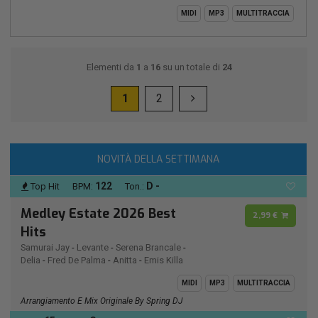
MIDI
MP3
MULTITRACCIA
Elementi da
1
a
16
su un totale di
24
1
2
NOVITÀ DELLA SETTIMANA
122
D -
Top Hit
BPM:
Ton.:
Medley Estate 2026 Best
2,99 €
Hits
Samurai Jay
-
Levante
-
Serena Brancale
-
Delia
-
Fred De Palma
-
Anitta
-
Emis Killa
MIDI
MP3
MULTITRACCIA
Arrangiamento E Mix Originale By Spring DJ