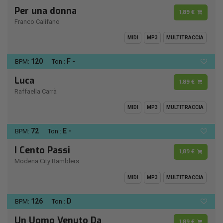
Per una donna
1,89 €
Franco Califano
MIDI
MP3
MULTITRACCIA
120
F -
BPM:
Ton.:
Luca
1,89 €
Raffaella Carrà
MIDI
MP3
MULTITRACCIA
72
E -
BPM:
Ton.:
I Cento Passi
1,89 €
Modena City Ramblers
MIDI
MP3
MULTITRACCIA
126
D
BPM:
Ton.:
Un Uomo Venuto Da
1,89 €