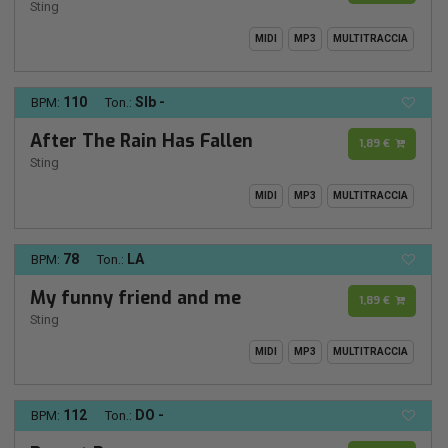
Sting
MIDI
MP3
MULTITRACCIA
110
SIb -
BPM:
Ton.:
After The Rain Has Fallen
1,89 €
Sting
MIDI
MP3
MULTITRACCIA
78
LA
BPM:
Ton.:
My funny friend and me
1,89 €
Sting
MIDI
MP3
MULTITRACCIA
112
DO -
BPM:
Ton.: