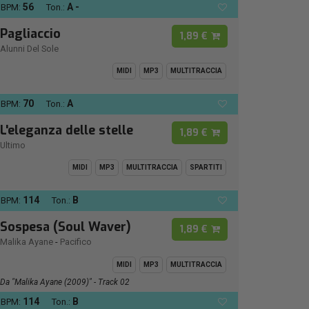
56
A -
BPM:
Ton.:
Pagliaccio
1,89 €
Alunni Del Sole
MIDI
MP3
MULTITRACCIA
70
A
BPM:
Ton.:
L'eleganza delle stelle
1,89 €
Ultimo
MIDI
MP3
MULTITRACCIA
SPARTITI
114
B
BPM:
Ton.:
Sospesa (Soul Waver)
1,89 €
Malika Ayane
-
Pacifico
MIDI
MP3
MULTITRACCIA
Da "Malika Ayane (2009)" - Track 02
114
B
BPM:
Ton.: