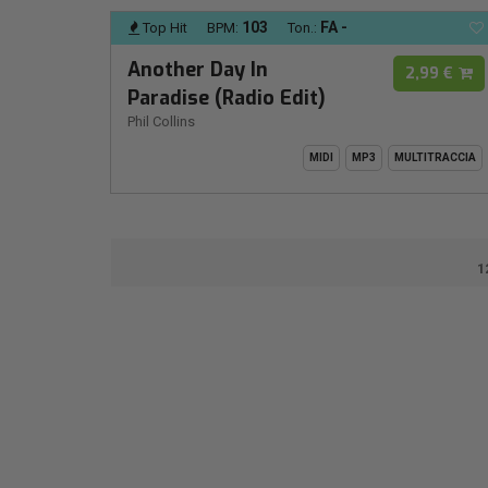
103
FA -
Top Hit
BPM:
Ton.:
Another Day In
2,99 €
Paradise (Radio Edit)
Phil Collins
MIDI
MP3
MULTITRACCIA
1