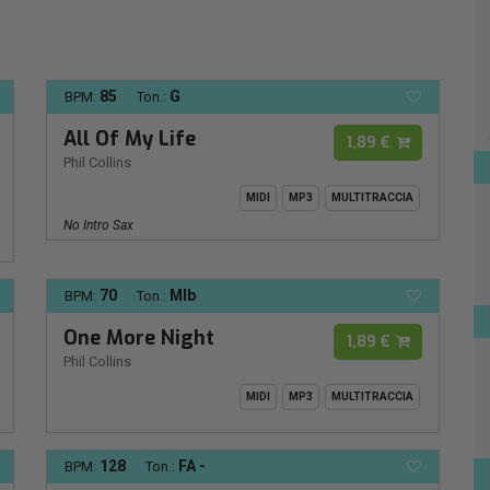
85
G
BPM:
Ton.:
All Of My Life
1,89 €
Phil Collins
MIDI
MP3
MULTITRACCIA
No Intro Sax
70
MIb
BPM:
Ton.:
One More Night
1,89 €
Phil Collins
MIDI
MP3
MULTITRACCIA
128
FA -
BPM:
Ton.: