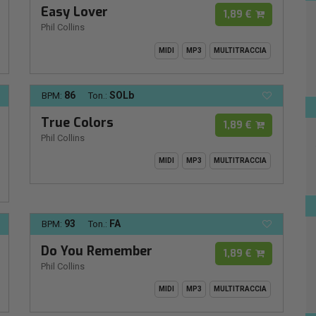
Easy Lover
1,89 €
Phil Collins
MIDI
MP3
MULTITRACCIA
86
SOLb
BPM:
Ton.:
True Colors
1,89 €
Phil Collins
MIDI
MP3
MULTITRACCIA
93
FA
BPM:
Ton.:
Do You Remember
1,89 €
Phil Collins
MIDI
MP3
MULTITRACCIA