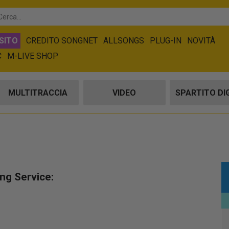
SITO
CREDITO SONGNET
ALLSONGS
PLUG-IN
NOVITÀ
C
M-LIVE SHOP
MULTITRACCIA
VIDEO
SPARTITO DI
ong Service: