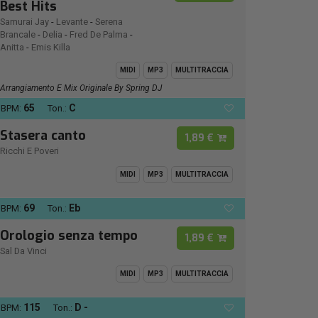
Best Hits
Samurai Jay
-
Levante
-
Serena
Brancale
-
Delia
-
Fred De Palma
-
Anitta
-
Emis Killa
MIDI
MP3
MULTITRACCIA
Arrangiamento E Mix Originale By Spring DJ
65
C
BPM:
Ton.:
Stasera canto
1,89 €
Ricchi E Poveri
MIDI
MP3
MULTITRACCIA
69
Eb
BPM:
Ton.:
Orologio senza tempo
1,89 €
Sal Da Vinci
MIDI
MP3
MULTITRACCIA
115
D -
BPM:
Ton.: