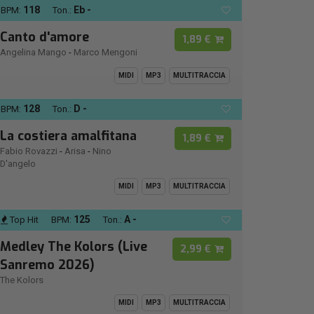
118
Eb -
BPM:
Ton.:
Canto d'amore
1,89 €
Angelina Mango
-
Marco Mengoni
MIDI
MP3
MULTITRACCIA
128
D -
BPM:
Ton.:
La costiera amalfitana
1,89 €
Fabio Rovazzi
-
Arisa
-
Nino
D'angelo
MIDI
MP3
MULTITRACCIA
125
A -
Top Hit
BPM:
Ton.:
Medley The Kolors (Live
2,99 €
Sanremo 2026)
The Kolors
MIDI
MP3
MULTITRACCIA