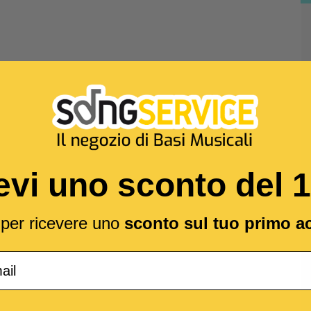
evi uno sconto del 
l per ricevere uno
sconto sul tuo primo a