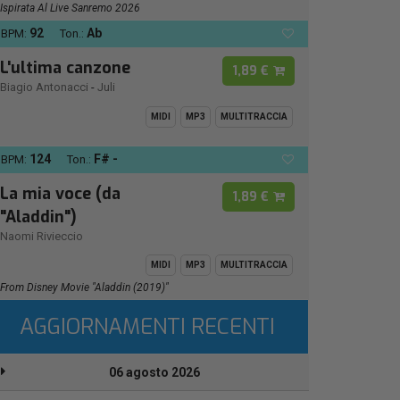
Ispirata Al Live Sanremo 2026
92
Ab
BPM:
Ton.:
L'ultima canzone
1,89 €
Biagio Antonacci
-
Juli
MIDI
MP3
MULTITRACCIA
124
F# -
BPM:
Ton.:
La mia voce (da
1,89 €
"Aladdin")
Naomi Rivieccio
MIDI
MP3
MULTITRACCIA
From Disney Movie "Aladdin (2019)"
AGGIORNAMENTI RECENTI
06 agosto 2026