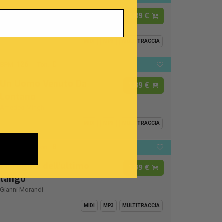
I Cento Passi
1,89 €
Modena City Ramblers
MIDI
MP3
MULTITRACCIA
126
D
BPM:
Ton.:
Un Uomo Venuto Da
1,89 €
Lontano
Amedeo Minghi
MIDI
MP3
MULTITRACCIA
112
B
BPM:
Ton.:
La regina dell'ultimo
1,89 €
tango
Gianni Morandi
MIDI
MP3
MULTITRACCIA