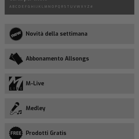
A
B
C
D
E
F
G
H
I
J
K
L
M
N
O
P
Q
R
S
T
U
V
W
X
Y
Z
#
Novità della settimana
Abbonamento Allsongs
M-Live
Medley
Prodotti Gratis