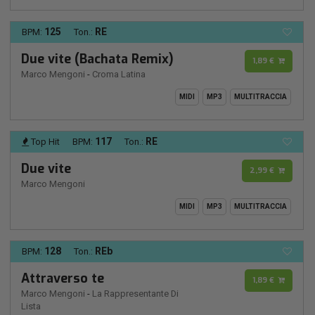
125
RE
BPM:
Ton.:
Due vite (Bachata Remix)
1,89 €
Marco Mengoni
-
Croma Latina
MIDI
MP3
MULTITRACCIA
117
RE
Top Hit
BPM:
Ton.:
Due vite
2,99 €
Marco Mengoni
MIDI
MP3
MULTITRACCIA
128
REb
BPM:
Ton.:
Attraverso te
1,89 €
Marco Mengoni
-
La Rappresentante Di
Lista