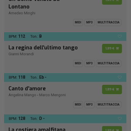
Lontano
Amedeo Minghi
MIDI
MP3
MULTITRACCIA
112
B
BPM:
Ton.:
La regina dell'ultimo tango
1,89 €
Gianni Morandi
MIDI
MP3
MULTITRACCIA
118
Eb -
BPM:
Ton.:
Canto d'amore
1,89 €
Angelina Mango
-
Marco Mengoni
MIDI
MP3
MULTITRACCIA
128
D -
BPM:
Ton.:
La costiera amalfitana
1,89 €