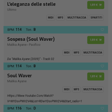
L'eleganza delle stelle
1,89 €
Ultimo
MIDI
MP3
MULTITRACCIA
SPARTITI
114
B
BPM:
Ton.:
Sospesa (Soul Waver)
1,89 €
Malika Ayane
-
Pacifico
MIDI
MP3
MULTITRACCIA
Da "Malika Ayane (2009)" - Track 02
114
B
BPM:
Ton.:
Soul Waver
1,89 €
Malika Ayane
MIDI
MP3
MULTITRACCIA
Https://www.youtube.com/watch?
V=wYDsvPWV2V4&list=RDwYDsvPWV2V4&start_radio=1
116
D
BPM:
Ton.: