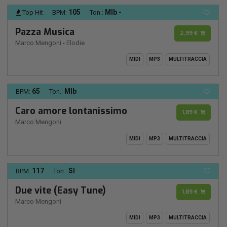
105
MIb -
Top Hit
BPM:
Ton.:
Pazza Musica
2,99 €
Marco Mengoni
-
Elodie
MIDI
MP3
MULTITRACCIA
65
MIb
BPM:
Ton.:
Caro amore lontanissimo
1,89 €
Marco Mengoni
MIDI
MP3
MULTITRACCIA
117
SI
BPM:
Ton.:
Due vite (Easy Tune)
1,89 €
Marco Mengoni
MIDI
MP3
MULTITRACCIA