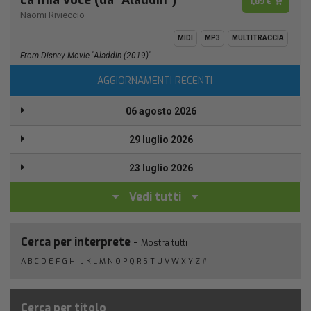
La mia voce (da "Aladdin")
1,89 €
Naomi Rivieccio
MIDI
MP3
MULTITRACCIA
From Disney Movie "Aladdin (2019)"
AGGIORNAMENTI RECENTI
06 agosto 2026
29 luglio 2026
23 luglio 2026
Vedi tutti
Cerca per interprete -
Mostra tutti
A
B
C
D
E
F
G
H
I
J
K
L
M
N
O
P
Q
R
S
T
U
V
W
X
Y
Z
#
Cerca per titolo