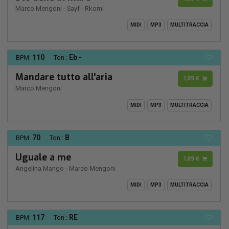
Marco Mengoni
-
Sayf
-
Rkomi
MIDI
MP3
MULTITRACCIA
110
Eb -
BPM:
Ton.:
Mandare tutto all'aria
1,89 €
Marco Mengoni
MIDI
MP3
MULTITRACCIA
70
B
BPM:
Ton.:
Uguale a me
1,89 €
Angelina Mango
-
Marco Mengoni
MIDI
MP3
MULTITRACCIA
117
RE
BPM:
Ton.: