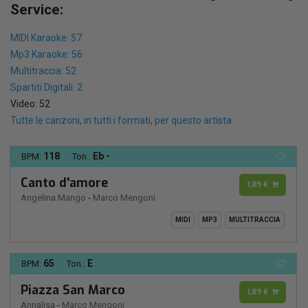
Service:
MIDI Karaoke: 57
Mp3 Karaoke: 56
Multitraccia: 52
Spartiti Digitali: 2
Video: 52
Tutte le canzoni, in tutti i formati, per questo artista.
118
Eb -
BPM:
Ton.:
Canto d'amore
1,89 €
Angelina Mango
-
Marco Mengoni
MIDI
MP3
MULTITRACCIA
65
E
BPM:
Ton.:
Piazza San Marco
1,89 €
Annalisa
-
Marco Mengoni