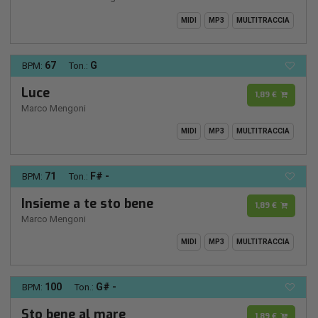
MIDI
MP3
MULTITRACCIA
67
G
BPM:
Ton.:
Luce
1,89 €
Marco Mengoni
MIDI
MP3
MULTITRACCIA
71
F# -
BPM:
Ton.:
Insieme a te sto bene
1,89 €
Marco Mengoni
MIDI
MP3
MULTITRACCIA
100
G# -
BPM:
Ton.:
Sto bene al mare
1,89 €