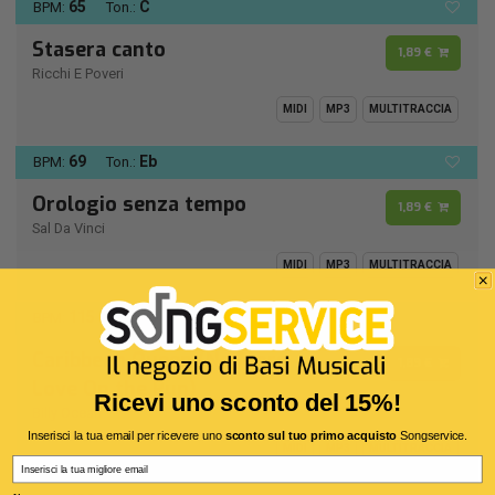
65
C
BPM:
Ton.:
Stasera canto
1,89 €
Ricchi E Poveri
MIDI
MP3
MULTITRACCIA
69
Eb
BPM:
Ton.:
Orologio senza tempo
1,89 €
Sal Da Vinci
MIDI
MP3
MULTITRACCIA
115
D -
BPM:
Ton.:
Caribbean Queen (No More
1,89 €
Love On the Run)
Ricevi uno sconto del 15%!
Billy Ocean
Inserisci la tua email per ricevere uno
sconto sul tuo primo acquisto
Songservice.
MIDI
MP3
MULTITRACCIA
Email