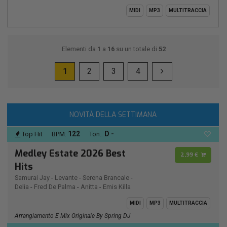
MIDI
MP3
MULTITRACCIA
Elementi da
1
a
16
su un totale di
52
1
2
3
4
NOVITÀ DELLA SETTIMANA
122
D -
Top Hit
BPM:
Ton.:
Medley Estate 2026 Best
2,99 €
Hits
Samurai Jay
-
Levante
-
Serena Brancale
-
Delia
-
Fred De Palma
-
Anitta
-
Emis Killa
MIDI
MP3
MULTITRACCIA
Arrangiamento E Mix Originale By Spring DJ