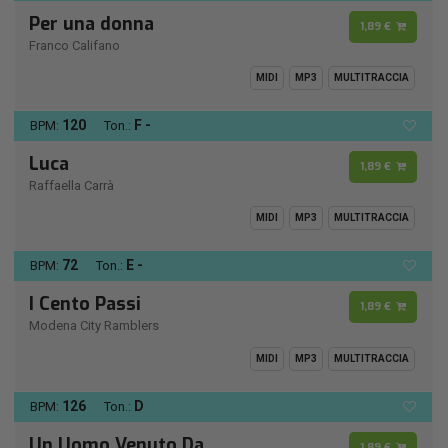
Per una donna
1,89 €
Franco Califano
MIDI
MP3
MULTITRACCIA
120
F -
BPM:
Ton.:
Luca
1,89 €
Raffaella Carrà
MIDI
MP3
MULTITRACCIA
72
E -
BPM:
Ton.:
I Cento Passi
1,89 €
Modena City Ramblers
MIDI
MP3
MULTITRACCIA
126
D
BPM:
Ton.:
Un Uomo Venuto Da
1,89 €