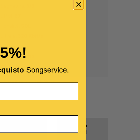
Segnatura:
6/8
BPM:
67
Tonalità:
SOL
Bitrate:
320 Kbit/s
Cori:
No
15%!
Testo:
Italiano
Accordi:
Si (*)
cquisto
Songservice.
) Solo con il formato di testo M-Live
Prodotti
Tutti i
Gratis
Generi