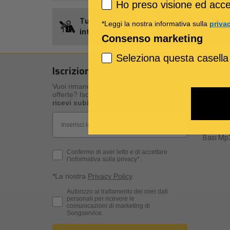
Privacy policy
Ho preso visione ed accet
Tutti gli
Credito
*Leggi la nostra informativa sulla
priva
interpreti
Songnet
Consenso marketing
Seleziona questa casella
Iscrizione alla newsletter
I nost
Vuoi rimanere aggiornato su novità ed
I nostri 
offerte? Iscriviti alla nostra newsletter e
Specific
ricevi subito un regalo
!
Qualità d
Email
Spartiti 
Basi Mp3
Privacy Policy
Confermo di aver letto e di accettare
l’informativa sulla privacy*.
*La nostra
Privacy Policy
.
Consenso Marketing
Autorizzo al trattamento dei miei dati
personali per ricevere le
comunicazioni di marketing di
Songservice.