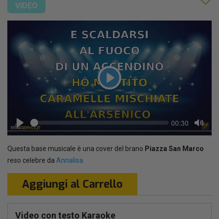
VIDEO
Play
Seek
Current
00:30
time
Play
Toggl
Mute
Questa base musicale è una cover del brano
Piazza San Marco
reso celebre da
Annalisa
Aggiungi al Carrello
Video con testo Karaoke