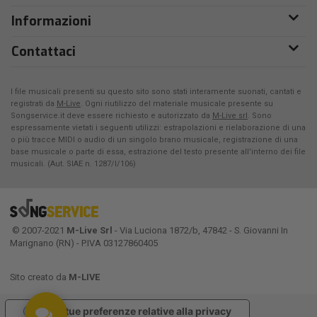
Informazioni
Contattaci
I file musicali presenti su questo sito sono stati interamente suonati, cantati e
registrati da
M-Live
. Ogni riutilizzo del materiale musicale presente su
Songservice.it deve essere richiesto e autorizzato da
M-Live srl
. Sono
espressamente vietati i seguenti utilizzi: estrapolazioni e rielaborazione di una
o più tracce MIDI o audio di un singolo brano musicale, registrazione di una
base musicale o parte di essa, estrazione del testo presente all'interno dei file
musicali. (Aut. SIAE n. 1287/I/106)
© 2007-2021
M-Live Srl
- Via Luciona 1872/b, 47842 - S. Giovanni In
Marignano (RN) - P.IVA 03127860405
Sito creato da
M-LIVE
Le tue preferenze relative alla privacy