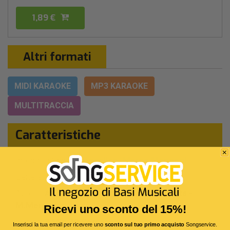
1,89 €
Altri formati
MIDI KARAOKE
MP3 KARAOKE
MULTITRACCIA
Caratteristiche
Interpreti Originali:
Annalisa
Marco Mengoni
-
Genere:
Pop/rock Italiano
Autore:
A.Raina - A.Scarrone - D.Simonetta -
M.Mengoni
Ricevi uno sconto del 15%!
Durata:
3 Min 40 Sec
Inserisci la tua email per ricevere uno
sconto sul tuo primo acquisto
Songservice.