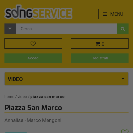
MENU
0
Accedi
Registrati
VIDEO
home
video
piazza san marco
Piazza San Marco
Annalisa
Marco Mengoni
-