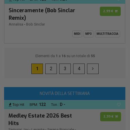
Sinceramente (Bob Sinclar
2,99 €
Remix)
Annalisa
-
Bob Sinclar
MIDI
MP3
MULTITRACCIA
Elementi da
1
a
16
su un totale di
55
1
2
3
4
NOVITÀ DELLA SETTIMANA
122
D -
Top Hit
BPM:
Ton.:
Medley Estate 2026 Best
2,99 €
Hits
Samurai Jay
-
Levante
-
Serena Brancale
-