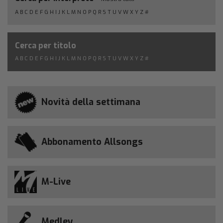
A
B
C
D
E
F
G
H
I
J
K
L
M
N
O
P
Q
R
S
T
U
V
W
X
Y
Z
#
Cerca per titolo
A
B
C
D
E
F
G
H
I
J
K
L
M
N
O
P
Q
R
S
T
U
V
W
X
Y
Z
#
Novità della settimana
Abbonamento Allsongs
M-Live
Medley