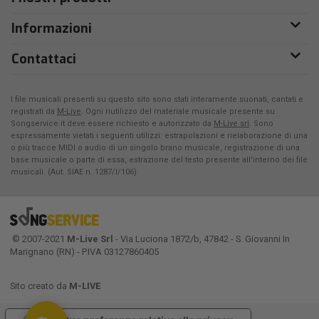
Informazioni
Contattaci
I file musicali presenti su questo sito sono stati interamente suonati, cantati e
registrati da
M-Live
. Ogni riutilizzo del materiale musicale presente su
Songservice.it deve essere richiesto e autorizzato da
M-Live srl
. Sono
espressamente vietati i seguenti utilizzi: estrapolazioni e rielaborazione di una
o più tracce MIDI o audio di un singolo brano musicale, registrazione di una
base musicale o parte di essa, estrazione del testo presente all'interno dei file
musicali. (Aut. SIAE n. 1287/I/106)
© 2007-2021
M-Live Srl
- Via Luciona 1872/b, 47842 - S. Giovanni In
Marignano (RN) - P.IVA 03127860405
Sito creato da
M-LIVE