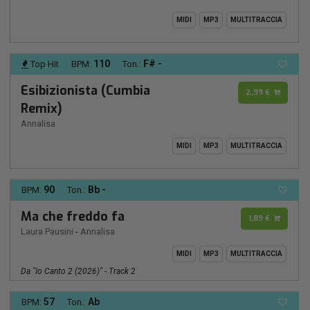
MIDI
MP3
MULTITRACCIA
110
F# -
Top Hit
BPM:
Ton.:
Esibizionista (Cumbia
2,99 €
Remix)
Annalisa
MIDI
MP3
MULTITRACCIA
90
Bb -
BPM:
Ton.:
Ma che freddo fa
1,89 €
Laura Pausini
-
Annalisa
MIDI
MP3
MULTITRACCIA
Da "Io Canto 2 (2026)" - Track 2
57
Ab
BPM:
Ton.: