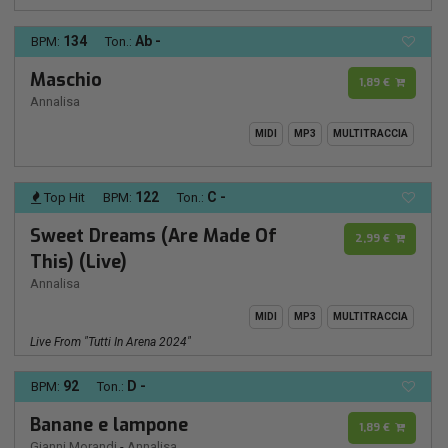
134
Ab -
BPM:
Ton.:
Maschio
1,89 €
Annalisa
MIDI
MP3
MULTITRACCIA
122
C -
Top Hit
BPM:
Ton.:
Sweet Dreams (Are Made Of
2,99 €
This) (Live)
Annalisa
MIDI
MP3
MULTITRACCIA
Live From "Tutti In Arena 2024"
92
D -
BPM:
Ton.:
Banane e lampone
1,89 €
Gianni Morandi
-
Annalisa