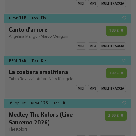
MIDI
MP3
MULTITRACCIA
118
Eb -
BPM:
Ton.:
Canto d'amore
1,89 €
Angelina Mango
-
Marco Mengoni
MIDI
MP3
MULTITRACCIA
128
D -
BPM:
Ton.:
La costiera amalfitana
1,89 €
Fabio Rovazzi
-
Arisa
-
Nino D'angelo
MIDI
MP3
MULTITRACCIA
125
A -
Top Hit
BPM:
Ton.:
Medley The Kolors (Live
2,99 €
Sanremo 2026)
The Kolors