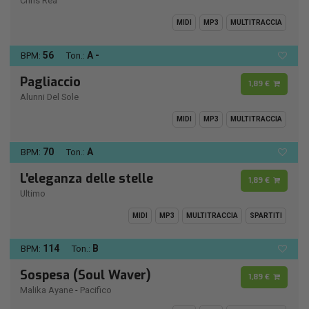
Chris Rea
MIDI
MP3
MULTITRACCIA
56
A -
BPM:
Ton.:
Pagliaccio
1,89 €
Alunni Del Sole
MIDI
MP3
MULTITRACCIA
70
A
BPM:
Ton.:
L'eleganza delle stelle
1,89 €
Ultimo
MIDI
MP3
MULTITRACCIA
SPARTITI
114
B
BPM:
Ton.:
Sospesa (Soul Waver)
1,89 €
Malika Ayane
-
Pacifico