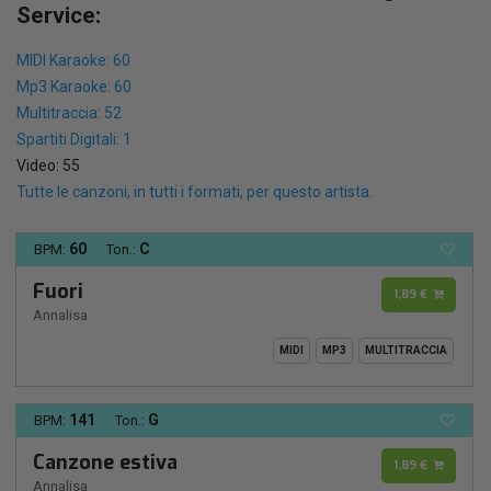
Service:
MIDI Karaoke: 60
Mp3 Karaoke: 60
Multitraccia: 52
Spartiti Digitali: 1
Video: 55
Tutte le canzoni, in tutti i formati, per questo artista.
60
C
BPM:
Ton.:
Fuori
1,89 €
Annalisa
MIDI
MP3
MULTITRACCIA
141
G
BPM:
Ton.:
Canzone estiva
1,89 €
Annalisa