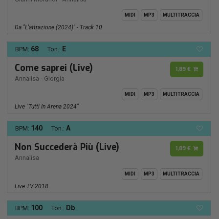
MIDI
MP3
MULTITRACCIA
Da "L'attrazione (2024)" - Track 10
68
E
BPM:
Ton.:
Come saprei (Live)
1,89 €
Annalisa
-
Giorgia
MIDI
MP3
MULTITRACCIA
Live "Tutti In Arena 2024"
140
A
BPM:
Ton.:
Non Succederà Più (Live)
1,89 €
Annalisa
MIDI
MP3
MULTITRACCIA
Live TV 2018
100
Db
BPM:
Ton.: