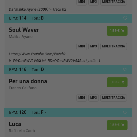
MIDI
MP3
MULTITRACCIA
Da "Malika Ayane (2009)" - Track 02
114
B
BPM:
Ton.:
Soul Waver
1,89 €
Malika Ayane
MIDI
MP3
MULTITRACCIA
Https://www.youtube.com/watch?
V=wYDsvPWV2V4&list=RDwYDsvPWV2V4&start_radio=1
116
D
BPM:
Ton.:
Per una donna
1,89 €
Franco Califano
MIDI
MP3
MULTITRACCIA
120
F -
BPM:
Ton.:
Luca
1,89 €
Raffaella Carrà