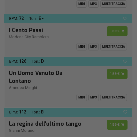
MIDI
MP3
MULTITRACCIA
72
E -
BPM:
Ton.:
I Cento Passi
1,89 €
Modena City Ramblers
MIDI
MP3
MULTITRACCIA
126
D
BPM:
Ton.:
Un Uomo Venuto Da
1,89 €
Lontano
Amedeo Minghi
MIDI
MP3
MULTITRACCIA
112
B
BPM:
Ton.:
La regina dell'ultimo tango
1,89 €
Gianni Morandi