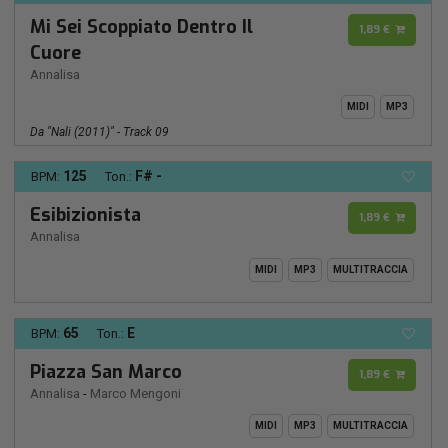
Mi Sei Scoppiato Dentro Il
1,89 €
Cuore
Annalisa
MIDI
MP3
Da "Nali (2011)" - Track 09
125
F# -
BPM:
Ton.:
Esibizionista
1,89 €
Annalisa
MIDI
MP3
MULTITRACCIA
65
E
BPM:
Ton.:
Piazza San Marco
1,89 €
Annalisa
-
Marco Mengoni
MIDI
MP3
MULTITRACCIA