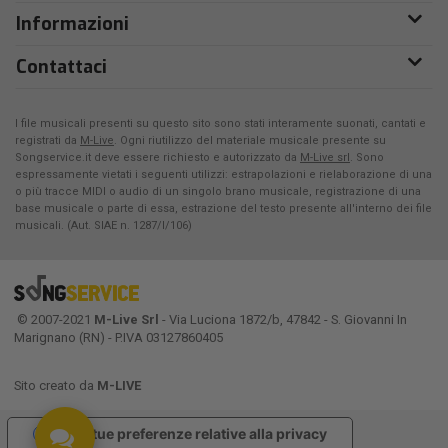
Informazioni
Contattaci
I file musicali presenti su questo sito sono stati interamente suonati, cantati e
registrati da
M-Live
. Ogni riutilizzo del materiale musicale presente su
Songservice.it deve essere richiesto e autorizzato da
M-Live srl
. Sono
espressamente vietati i seguenti utilizzi: estrapolazioni e rielaborazione di una
o più tracce MIDI o audio di un singolo brano musicale, registrazione di una
base musicale o parte di essa, estrazione del testo presente all'interno dei file
musicali. (Aut. SIAE n. 1287/I/106)
© 2007-2021
M-Live Srl
- Via Luciona 1872/b, 47842 - S. Giovanni In
Marignano (RN) - P.IVA 03127860405
Sito creato da
M-LIVE
Le tue preferenze relative alla privacy