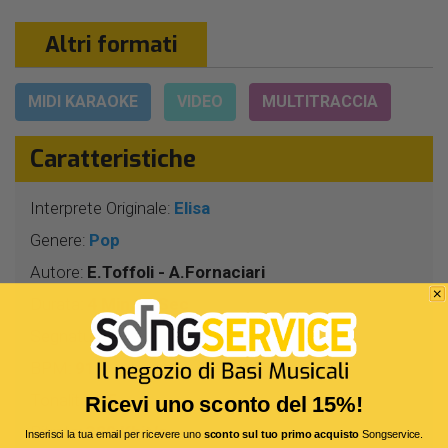
Altri formati
MIDI KARAOKE
VIDEO
MULTITRACCIA
Caratteristiche
Interprete Originale:
Elisa
Genere:
Pop
Autore:
E.Toffoli - A.Fornaciari
Durata:
4 Min 10 Sec
Segnatura:
4/4
BPM:
91
Tonalità:
RE -
Ricevi uno sconto del 15%!
Bitrate:
320 Kbit/s
Inserisci la tua email per ricevere uno
sconto sul tuo primo acquisto
Songservice.