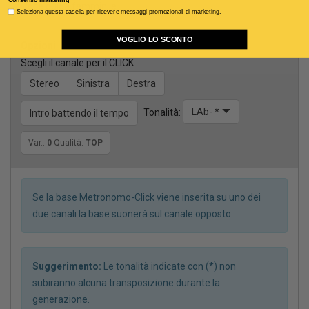
Consenso marketing
Voce guida femminile
Seleziona questa casella per ricevere messaggi promozionali di marketing.
VOGLIO LO SCONTO
Opzioni
Scegli il canale per il CLICK
Stereo
Sinistra
Destra
LAb- *
Tonalità:
Intro battendo il tempo
Var.:
0
Qualità:
TOP
Se la base Metronomo-Click viene inserita su uno dei
due canali la base suonerà sul canale opposto.
Suggerimento:
Le tonalità indicate con (*) non
subiranno alcuna transposizione durante la
generazione.