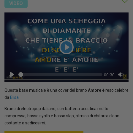
VIDEO
Play
Seek
Current
00:30
time
Play
Toggl
Mute
Questa base musicale è una cover del brano
Amore è
reso celebre
da
Elisa
Brano di electropop italiano, con batteria acustica molto
compressa, basso synth e basso slap, ritmica di chitarra clean
costante a sedicesimi.