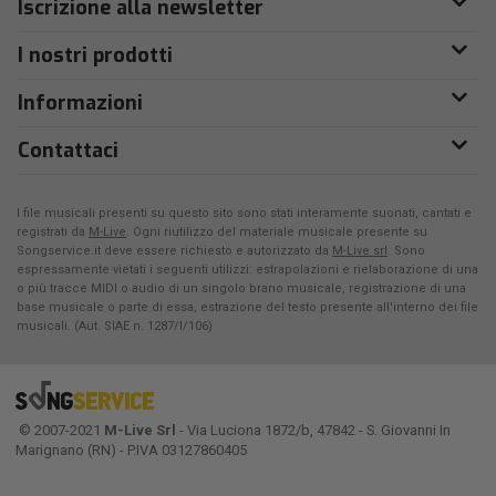
Iscrizione alla newsletter
I nostri prodotti
Informazioni
Contattaci
I file musicali presenti su questo sito sono stati interamente suonati, cantati e
registrati da
M-Live
. Ogni riutilizzo del materiale musicale presente su
Songservice.it deve essere richiesto e autorizzato da
M-Live srl
. Sono
espressamente vietati i seguenti utilizzi: estrapolazioni e rielaborazione di una
o più tracce MIDI o audio di un singolo brano musicale, registrazione di una
base musicale o parte di essa, estrazione del testo presente all'interno dei file
musicali. (Aut. SIAE n. 1287/I/106)
© 2007-2021
M-Live Srl
- Via Luciona 1872/b, 47842 - S. Giovanni In
Marignano (RN) - P.IVA 03127860405